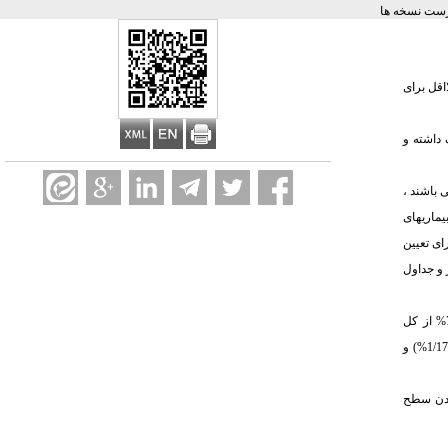
ست نسخه ها
اقل برای
 داشته و
شگاه علوم پزشکی تهران می باشند ،
 بیماریهای
ای تعیین
ر و جداول
میانگین سنی دانشجویان 62/19 سال ،3/14% نمونه های پژوهش پسر و7/85% دختر بوده اند. در ارتباط با رفتارهای بهداشتی نهایی براساس جمع امتیازات کسب شده 7/12% از کل
دانشجویان رفتار بهداشتی خوب ، 8/22% ضعیف و 5/65% رفتار متوسط در مورد عوامل مستعدکننده بیماریهای قلبی ـ عروقی داشته اند . بیشترین رفتارهای خوب مرتبط با رژیم غذایی (1/17%) و
بردن سطح