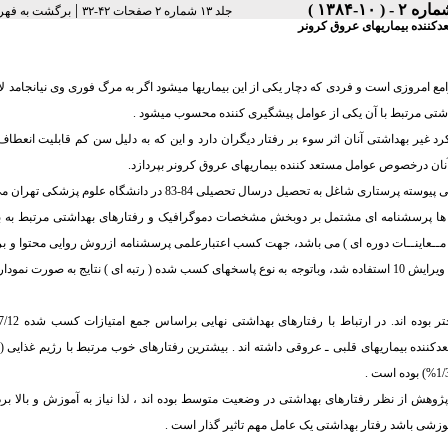
|
جلد ۱۳ شماره ۲ صفحات ۴۲-۳۲
برگشت به فهر
کننده بیماریهای عروق کرونر
ع امروزی است و فردی که دچار یکی از این بیماریها میشود اگر به مرگ فوری وی نیانجامد لا
داشتی مرتبط با آن یکی از عوامل پیشگیری کننده محسوب میشود .
یر بهداشتی آنان اثر سوء بر رفتار دیگران دارد و این که به دلیل سن کم قابلیت انعطاف
ی آنان درخصوص عوامل مستعد کننده بیماریهای عروق کرونر بپردازد.
مطالعه توصیفی است، واحدهای مورد پژوهش، دانشجویان سال اول کارشناسی پیوسته پرستاری شاغل به تحصیل درسال تحصیلی 84-83 در دان
 نفر محاسبه شد. ابزار جمع آوری داده ها پرسشنامه ای مشتمل بر دوبخش مشخصات دموگرافیک و رفتارهای بهداشتی مرتبط به
ام مــعاینــات دوره ای ) می باشد، جهت کسب اعتبارعلمی پرسشنامه ازروش روایی محتوا و بر
ویرایش 10 استفاده شد، وباتوجه به نوع پاسخهای کسب شده ( رتبه ای ) نتایج به صورت نمودا
پژوهش از نظر رفتارهای بهداشتی در وضعیت متوسط بوده اند ، لذا نیاز به آموزش و بالا 
وزشی باشد رفتار بهداشتی یک عامل مهم تاثیر گذار است .