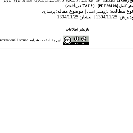
رفتار بهداشتی
دانشجو
کارشناسی پرستاری
بیماری عروق کرونر
(۳۸۴۶ دریافت)
متن کامل
[PDF 364 kb]
نوع مطالعه:
| موضوع مقاله:
پژوهشي اصیل
پرستاری
پذیرش: 1394/11/25 | انتشار: 1394/11/25
بازنشر اطلاعات
این مقاله تحت شرایط
ternational License