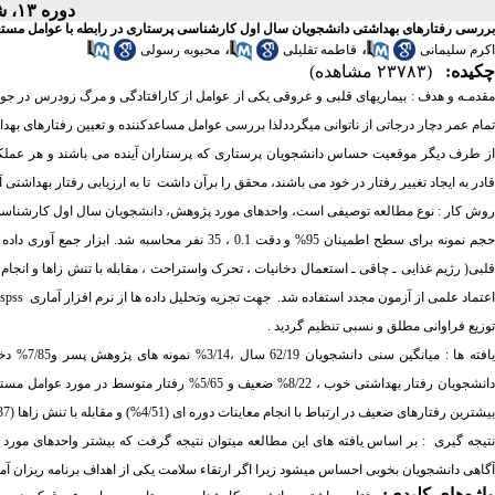
دوره ۱۳، شماره ۲ - ( ۱۰-۱۳۸۴ )
بررسی رفتارهای بهداشتی دانشجویان سال اول کارشناسی پرستاری در رابطه با عوامل مستعد
،
،
اکرم سلیمانی
فاطمه تقلیلی
محبوبه رسولی
چکیده:
(۲۳۷۸۳ مشاهده)
قدمـه و هدف :
بیماریهای قلبی و عروقی یکی از عوامل از کارافتادگی و مرگ زودرس در جوام
تمام عمر دچار درجاتی از ناتوانی میگرددلذا بررسی عوامل مساعدکننده و تعیین رفتارهای به
از طرف دیگر موقعیت حساس دانشجویان پرستاری که پرستاران آینده می باشند و هر عملکرد غ
قادر به ایجاد تغییر رفتار در خود می باشند، محقق را برآن داشت
تا به ارزیابی رفتار بهداشت
وش کار :
نوع
حجم نمونه برای سطح اطمینان 95% و دقت 0.1 ‏، 35
قلبی( رژیم غذایی ـ چاقی ـ استعمال دخانیات ، تحرک واستراحت ، مقابله با تنش زاها و انج
عتماد علمی از آزمون مجدد استفاده شد.
جهت تجزیه وتحلیل داده ها از نرم افزار آماری
spss
توزیع فراوانی مطلق و نسبی تنظیم گردید .
افته ها :
بیشترین رفتارهای ضعیف در ارتباط با انجام معاینات دوره ای (4/51%) و مقابله با تنش زاها (1/37%) بوده است .
تیجه گیری
:
بر اساس یافته های این مطالعه میتوان نتیجه گرفت که بیشتر واحدهای مورد 
آگاهی دانشجویان بخوبی احساس میشود زیرا اگر ارتقاء سلامت یکی از اهداف برنامه ریزان آم
واژه‌های کلیدی:
،
،
،