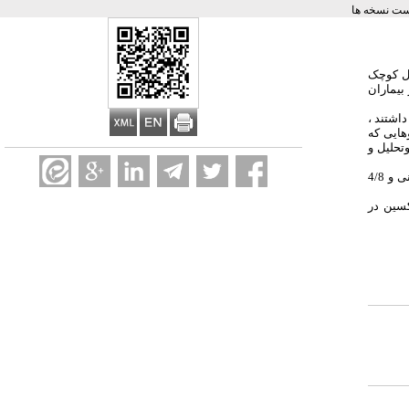
ست نسخه ها
یل کوچک
بیماران
ار داشتند ،
هایی که
تحلیل و
: نتایج حاصل از این پژوهش نشان می دهد که سطح سرمی دیگوکسین در 9/76 درصد بیماران در طیف درمانی ، 9/8 درصد در طیف ناکافی ، 8/5 درصد در طیف بینابینی و 4/8
سین در