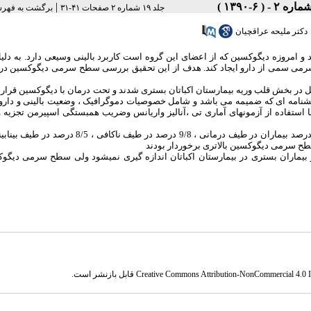
|
جلد ۱۹ شماره ۲ صفحات ۴۱-۳۱
برگشت به فهر
دکتر ملیحه عراقچیان
 و امروزه دیگوکسین که از اعضای این گروه است کاربرد بالینی وسیعی دارد. به دل
سرمی سمی از دارو ایجاد کند. هدف از این تحقیق بررسی سطح سرمی دیگوکسین در 
یفی ـ مقطعی بودکه در آن225 بیمارکه به هر دلیل در بخش قلب وریه بیمارستان اکباتان بستری شدند و تحت درمان با دیگوکسین قر
شنامه ای که ضمیمه می باشد و شامل خصوصیات دموگرافیک ، وضعیت بالینی و دارو
 استفاده از آزمونهای آماری تی ،آنالیز واریانس وضریب همبستگی اسپیرمن تجزیه و
ح سرمی دیگوکسین بالاتری برخوردار بودند
ماران بستری در بیمارستان اکباتان اندازه گیری نمیشود ولی سطح سرمی دیگوک
Creative Commons Attribution-NonCommercial 4.0 In
قابل بازنشر است.