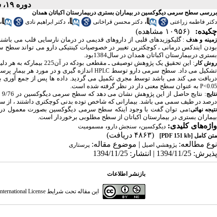
دوره ۱۹، شماره ۲ - ( ۶-۱۳۹۰ )
بررسی سطح سرمی دیگوکسین در بیماران بستری دربیمارستان اکباتان همدان
،
،
،
دکتر فاطمه زراعتی
دکتر محسن قراخانی
دکتر ابراهیم نادی
چکیده:
(۱۰۹۵۶ مشاهده)
گلیکوزیدهای قلبی از داروهای قدیمی در درمان نارسایی قلب می باشند
مینه و هدف
:
بودن ایندکس درمانی ، کوچکترین تغییر در خصوصیات کینتیکی دارو می تواند سطح 
بستری دربیمارستان اکباتان همدان در سال1384بود.
: این تحقیق یک پژوهش توص
وش
کار
شکیل می داد. سطح سرمی دارو توسط
اندازه گیری و
در مورد هر بیمار پرس
HPLC
ریافت می کند می باشد توسط مجری تکمیل می گردید
.
داده ها پس از جمع آوری با
به عنوان سطح معنی دار در نظر گرفته شده است.
P<0.05
تایج
درصد در طیف سمی می باشد. بیمارانی که شاخص توده بدنی کوچکتری داشتند ، از سط
می توان گفت با وجود اینکه سطح سرمی دیگوکسین بصورت معمول در بی
تیجه نهائی:
بیماران بستری در بیمارستان اکباتان از سطح مطلوبی برخوردار است.
واژه‌های کلیدی:
،
،
دیگوکسین
سنجش دارو
مسمومیت
(۴۸۶۳ دریافت)
متن کامل
[PDF 151 kb]
نوع مطالعه:
| موضوع مقاله:
پژوهشي اصیل
پرستاری
پذیرش: 1394/11/25 | انتشار: 1394/11/25
بازنشر اطلاعات
این مقاله تحت شرایط
ternational License