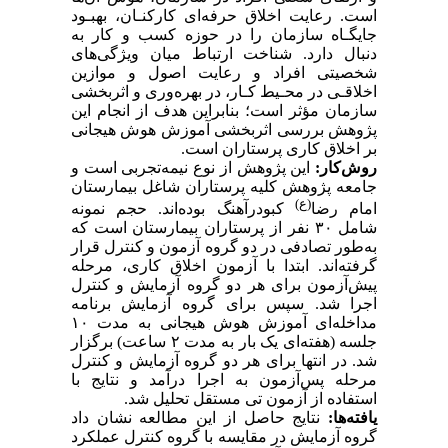
است. رعایت اخلاق حرفه‌ای کارکنـان، بهبـود
جایگـاه سازمان را در حوزه کسب و کار به
دنبال دارد. شناخت ارتباط میان ویژگی‌های
شخصیتی افراد و رعایت اصول و موازین
اخلاقـی در محـیط کـار، در بهره‌وری و اثربخشی
سازمان مؤثر است؛ بنابراین هدف از انجام این
پژوهش بررسی اثربخشی آموزش هوش هیجانی
بر اخلاق کاری پرستاران است.
روش‌کار:
این پژوهش از نوع نیمه‌تجربی است و
جامعه پژوهش کلیه پرستاران شاغل بیمارستان
(ع)
امام رضا
کبودرآهنگ بوده‌اند. حجم نمونه
شامل ۳۰ نفر از پرستاران بیمارستان است که
به‌طور تصادفی در دو گروه آزمون و کنترل قرار
گرفته‌اند. ابتدا با آزمون اخلاق کاری، مرحله
پیش‌آزمون برای هر دو گروه آزمایش و کنترل
اجرا شد. سپس برای گروه آزمایش برنامه
مداخله‌ای آموزش هوش هیجانی به مدت ۱۰
جلسه (هفته‌ای یک بار به مدت ۲ ساعت) برگزار
شد. در انتها برای هر دو گروه آزمایش و کنترل
مرحله پس‌آزمون به اجرا درآمد و نتایج با
استفاده از آزمون تی مستقل تحلیل شد.
یافته‌ها:
نتایج حاصل از این مطالعه نشان داد
گروه آزمایش در مقایسه با گروه کنترل عملکرد