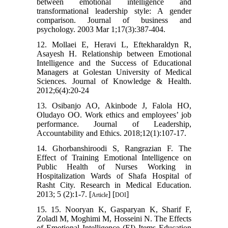
between emotional intelligence and
transformational leadership style: A gender
comparison. Journal of business and
psychology. 2003 Mar 1;17(3):387-404.
12. Mollaei E, Heravi L, Eftekharaldyn R,
Asayesh H. Relationship between Emotional
Intelligence and the Success of Educational
Managers at Golestan University of Medical
Sciences. Journal of Knowledge & Health.
2012;6(4):20-24
13. Osibanjo AO, Akinbode J, Falola HO,
Oludayo OO. Work ethics and employees’ job
performance. Journal of Leadership,
Accountability and Ethics. 2018;12(1):107-17.
14. Ghorbanshiroodi S, Rangrazian F. The
Effect of Training Emotional Intelligence on
Public Health of Nurses Working in
Hospitalization Wards of Shafa Hospital of
Rasht City. Research in Medical Education.
2013; 5 (2):1-7. [
] [
]
Article
DOI
15. 15. Nooryan K, Gasparyan K, Sharif F,
Zoladl M, Moghimi M, Hosseini N. The Effects
of Emotional Intelligence (EI) Items Education