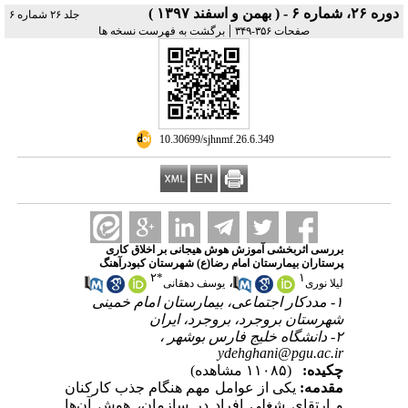
دوره ۲۶، شماره ۶ - ( بهمن و اسفند ۱۳۹۷ )
جلد ۲۶ شماره ۶
|
صفحات ۳۵۶-۳۴۹
برگشت به فهرست نسخه ها
‎ 10.30699/sjhnmf.26.6.349
بررسی اثر‌بخشی آموزش هوش هیجانی بر اخلاق کاری
پرستاران بیمارستان امام رضا(ع) شهرستان کبودرآهنگ
۲
*
۱
،
لیلا نوری
یوسف دهقانی
۱- مددکار اجتماعی، بیمارستان امام خمینی
شهرستان بروجرد، بروجرد، ایران
۲- دانشگاه خلیج فارس بوشهر ،
ydehghani@pgu.ac.ir
چکیده:
(۱۱۰۸۵ مشاهده)
مقدمه:
یکی از عوامل مهم هنگام جذب کارکنان
و ارتقای شغلی افراد در سازمان، هوش آن‌ها