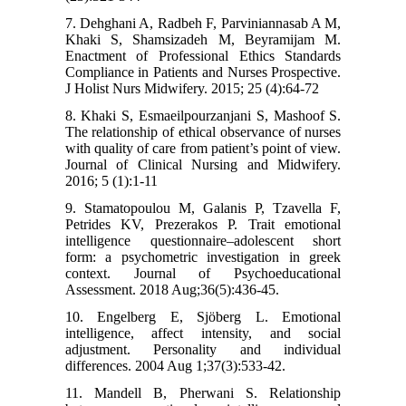
7. Dehghani A, Radbeh F, Parviniannasab A M,
Khaki S, Shamsizadeh M, Beyramijam M.
Enactment of Professional Ethics Standards
Compliance in Patients and Nurses Prospective.
J Holist Nurs Midwifery. 2015; 25 (4):64-72
8. Khaki S, Esmaeilpourzanjani S, Mashoof S.
The relationship of ethical observance of nurses
with quality of care from patient’s point of view.
Journal of Clinical Nursing and Midwifery.
2016; 5 (1):1-11
9. Stamatopoulou M, Galanis P, Tzavella F,
Petrides KV, Prezerakos P. Trait emotional
intelligence questionnaire–adolescent short
form: a psychometric investigation in greek
context. Journal of Psychoeducational
Assessment. 2018 Aug;36(5):436-45.
10. Engelberg E, Sjöberg L. Emotional
intelligence, affect intensity, and social
adjustment. Personality and individual
differences. 2004 Aug 1;37(3):533-42.
11. Mandell B, Pherwani S. Relationship