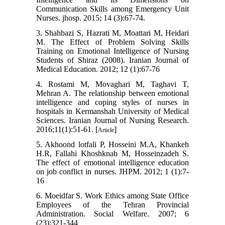
Communication Skills among Emergency Unit
Nurses. jhosp. 2015; 14 (3):67-74.
3. Shahbazi S, Hazrati M, Moattari M, Heidari
M. The Effect of Problem Solving Skills
Training on Emotional Intelligence of Nursing
Students of Shiraz (2008). Iranian Journal of
Medical Education. 2012; 12 (1):67-76
4. Rostami M, Movaghari M, Taghavi T,
Mehran A. The relationship between emotional
intelligence and coping styles of nurses in
hospitals in Kermanshah University of Medical
Sciences. Iranian Journal of Nursing Research.
2016;11(1):51-61. [
]
Article
5. Akhoond lotfali P, Hosseini M.A, Khankeh
H.R, Fallahi Khoshknab M, Hosseinzadeh S.
The effect of emotional intelligence education
on job conflict in nurses. JHPM. 2012; 1 (1):7-
16
6. Moeidfar S. Work Ethics among State Office
Employees of the Tehran Provincial
Administration. Social Welfare. 2007; 6
(23):321-344