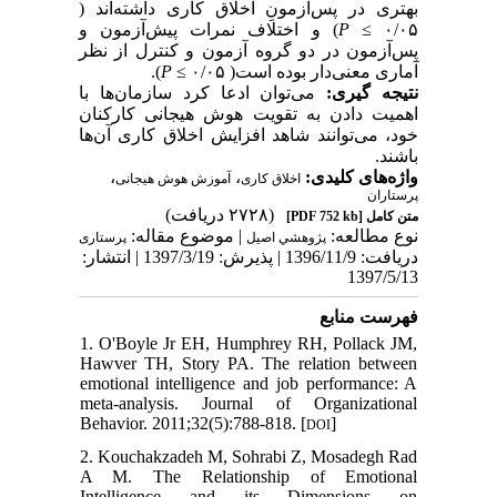
بهتری در پس‌آزمونِ اخلاق کاری داشته‌اند (
) و اختلاف نمرات پیش‌آزمون و
P
≤
۰/۰۵
پس‌آزمون در دو گروه آزمون و کنترل از نظر
).
P
≤
آماری معنی‌دار بوده است( ۰/۰۵
نتیجه گیری:
می‌توان ادعا کرد سازمان‌ها با
اهمیت دادن به تقویت هوش هیجانی کارکنان
خود، می‌توانند شاهد افزایش اخلاق کاری آن‌ها
باشند.
،
،
واژه‌های کلیدی:
اخلاق کاری
آموزش هوش هیجانی
پرستاران
(۲۷۲۸ دریافت)
[PDF 752 kb]
متن کامل
نوع مطالعه:
| موضوع مقاله:
پژوهشي اصیل
پرستاری
دریافت: 1396/11/9 | پذیرش: 1397/3/19 | انتشار:
1397/5/13
فهرست منابع
1. O'Boyle Jr EH, Humphrey RH, Pollack JM,
Hawver TH, Story PA. The relation between
emotional intelligence and job performance: A
meta‐analysis. Journal of Organizational
Behavior. 2011;32(5):788-818. [
]
DOI
2. Kouchakzadeh M, Sohrabi Z, Mosadegh Rad
A M. The Relationship of Emotional
Intelligence and its Dimensions on