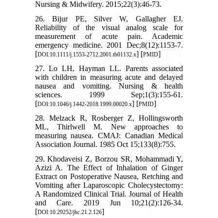
Nursing & Midwifery. 2015;22(3):46-73.
26. Bijur PE, Silver W, Gallagher EJ.
Reliability of the visual analog scale for
measurement of acute pain. Academic
emergency medicine. 2001 Dec;8(12):1153-7.
[
] [
]
DOI:10.1111/j.1553-2712.2001.tb01132.x
PMID
27. Lo LH, Hayman LL. Parents associated
with children in measuring acute and delayed
nausea and vomiting. Nursing & health
sciences. 1999 Sep;1(3):155-61.
[
] [
]
DOI:10.1046/j.1442-2018.1999.00020.x
PMID
28. Melzack R, Rosberger Z, Hollingsworth
ML, Thirlwell M. New approaches to
measuring nausea. CMAJ: Canadian Medical
Association Journal. 1985 Oct 15;133(8):755.
29. Khodaveisi Z, Borzou SR, Mohammadi Y,
Azizi A. The Effect of Inhalation of Ginger
Extract on Postoperative Nausea, Retching and
Vomiting after Laparoscopic Cholecystectomy:
A Randomized Clinical Trial. Journal of Health
and Care. 2019 Jun 10;21(2):126-34.
[
]
DOI:10.29252/jhc.21.2.126