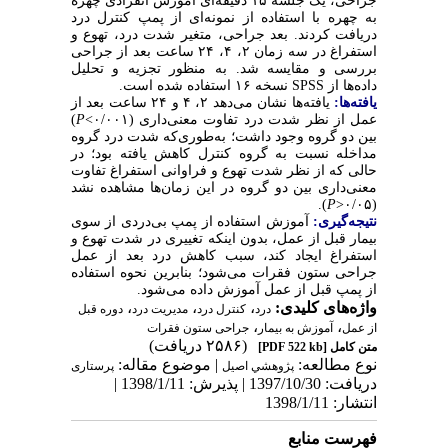
جراحی، یک جلسه ۱۵ دقیقه‌ای آموزش انفرادی چهره
به چهره با استفاده از نمونه‌ای از پمپ کنترل درد
دریافت کردند. بعد جراحی، متغیر شدت درد، تهوع و
استفراغ در سه زمان ۲، ۴، ۲۴ ساعت بعد از جراحی
بررسی و مقایسه شد. به منظور تجزیه و تحلیل
نسخه ۱۶ استفاده شده است.
SPSS
داده‌ها از
یافته‌ها:
یافته‌ها نشان می‌دهد ۲، ۴ و ۲۴ ساعت بعد از
)
P
<
عمل از نظر شدت درد تفاوت معنی‌داری (۰/۰۰۱
بین دو گروه وجود داشت؛ به‌طوری‌که شدت درد گروه
مداخله نسبت به گروه کنترل کاهش یافته بود؛ در
حالی‌ که از نظر شدت تهوع و فراوانی استفراغ تفاوت
معنی‌داری بین دو گروه در این زمان‌ها مشاهده نشد
).
P
>
(۰/۰۵
نتیجه‌گیری:
آموزش استفاده از پمپ بی‌دردی از سوی
بیمار قبل از عمل، بدون اینکه تغییری در شدت تهوع و
استفراغ ایجاد کند، سبب کاهش درد بعد از عمل
جراحی ستون فقرات می‌
شود؛ بنابرین نحوه استفاده
از پمپ قبل از عمل آموزش داده می‌شود.
،
،
،
واژه‌های کلیدی:
درد
کنترل درد
مدیریت درد
دوره قبل
،
،
از عمل
آموزش به بیمار
جراحی ستون فقرات
(۲۵۸۶ دریافت)
[PDF 522 kb]
متن کامل
نوع مطالعه:
| موضوع مقاله:
پژوهشي اصیل
پرستاری
دریافت: 1397/10/30 | پذیرش: 1398/1/11 |
انتشار: 1398/1/11
فهرست منابع