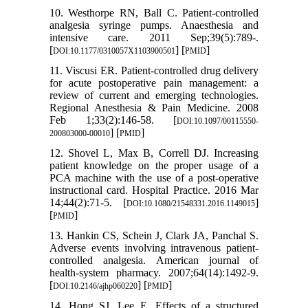
10. Westhorpe RN, Ball C. Patient-controlled
analgesia syringe pumps. Anaesthesia and
intensive care. 2011 Sep;39(5):789-.
[
] [
]
DOI:10.1177/0310057X1103900501
PMID
11. Viscusi ER. Patient-controlled drug delivery
for acute postoperative pain management: a
review of current and emerging technologies.
Regional Anesthesia & Pain Medicine. 2008
Feb 1;33(2):146-58. [
DOI:10.1097/00115550-
] [
]
200803000-00010
PMID
12. Shovel L, Max B, Correll DJ. Increasing
patient knowledge on the proper usage of a
PCA machine with the use of a post-operative
instructional card. Hospital Practice. 2016 Mar
14;44(2):71-5. [
]
DOI:10.1080/21548331.2016.1149015
[
]
PMID
13. Hankin CS, Schein J, Clark JA, Panchal S.
Adverse events involving intravenous patient-
controlled analgesia. American journal of
health-system pharmacy. 2007;64(14):1492-9.
[
] [
]
DOI:10.2146/ajhp060220
PMID
14. Hong SJ, Lee E. Effects of a structured