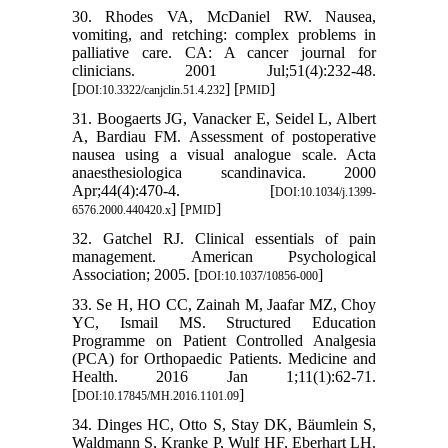
30. Rhodes VA, McDaniel RW. Nausea,
vomiting, and retching: complex problems in
palliative care. CA: A cancer journal for
clinicians. 2001 Jul;51(4):232-48.
[
] [
]
DOI:10.3322/canjclin.51.4.232
PMID
31. Boogaerts JG, Vanacker E, Seidel L, Albert
A, Bardiau FM. Assessment of postoperative
nausea using a visual analogue scale. Acta
anaesthesiologica scandinavica. 2000
Apr;44(4):470-4. [
DOI:10.1034/j.1399-
] [
]
6576.2000.440420.x
PMID
32. Gatchel RJ. Clinical essentials of pain
management. American Psychological
Association; 2005. [
]
DOI:10.1037/10856-000
33. Se H, HO CC, Zainah M, Jaafar MZ, Choy
YC, Ismail MS. Structured Education
Programme on Patient Controlled Analgesia
(PCA) for Orthopaedic Patients. Medicine and
Health. 2016 Jan 1;11(1):62-71.
[
]
DOI:10.17845/MH.2016.1101.09
34. Dinges HC, Otto S, Stay DK, Bäumlein S,
Waldmann S, Kranke P, Wulf HF, Eberhart LH.