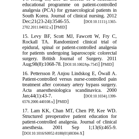
educational programme on patient‐controlled
analgesia (PCA) for gynaecological patients in
South Korea. Journal of clinical nursing. 2012
Dec;21(23-24):3546-55. [
DOI:10.1111/j.1365-
] [
]
2702.2011.04032.x
PMID
15. Levy BF, Scott MJ, Fawcett W, Fry C,
Rockall TA. Randomized clinical trial of
epidural, spinal or patient‐controlled analgesia
for patients undergoing laparoscopic colorectal
surgery. British Journal of Surgery. 2011
Aug;98(8):1068-78. [
] [
]
DOI:10.1002/bjs.7545
PMID
16. Pettersson P, Anjou Lindskog E, Öwall A.
Patient‐controlled versus nurse‐controlled pain
treatment after coronary artery bypass surgery.
Acta anaesthesiologica scandinavica. 2000
Jan;44(1):43-7. [
DOI:10.1034/j.1399-
] [
]
6576.2000.440108.x
PMID
17. Lam KK, Chan MT, Chen PP, Kee WD.
Structured preoperative patient education for
patient-controlled analgesia. Journal of clinical
anesthesia. 2001 Sep 1;13(6):465-9.
[
]
DOI:10.1016/S0952-8180(01)00304-X