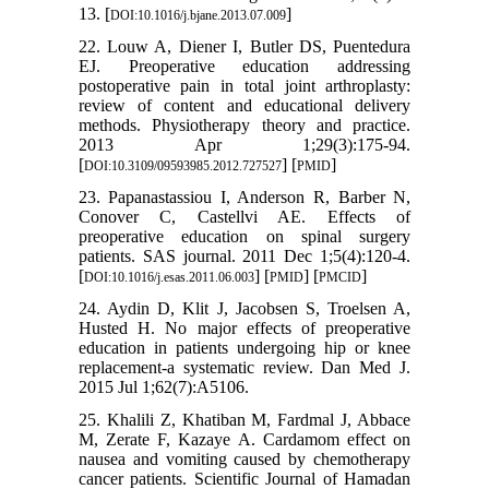
13. [
]
DOI:10.1016/j.bjane.2013.07.009
22. Louw A, Diener I, Butler DS, Puentedura
EJ. Preoperative education addressing
postoperative pain in total joint arthroplasty:
review of content and educational delivery
methods. Physiotherapy theory and practice.
2013 Apr 1;29(3):175-94.
[
] [
]
DOI:10.3109/09593985.2012.727527
PMID
23. Papanastassiou I, Anderson R, Barber N,
Conover C, Castellvi AE. Effects of
preoperative education on spinal surgery
patients. SAS journal. 2011 Dec 1;5(4):120-4.
[
] [
] [
]
DOI:10.1016/j.esas.2011.06.003
PMID
PMCID
24. Aydin D, Klit J, Jacobsen S, Troelsen A,
Husted H. No major effects of preoperative
education in patients undergoing hip or knee
replacement-a systematic review. Dan Med J.
2015 Jul 1;62(7):A5106.
25. Khalili Z, Khatiban M, Fardmal J, Abbace
M, Zerate F, Kazaye A. Cardamom effect on
nausea and vomiting caused by chemotherapy
cancer patients. Scientific Journal of Hamadan