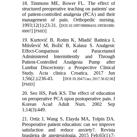
18. Timmons ME, Bower FL. The effect of
structured preoperative teaching on patients' use
of patient-controlled analgesia (PCA) and their
management of pain. Orthopedic nursing.
1993;12(1):23-31. [
DOI:10.1097/00006416-199301000-
] [
]
00007
PMID
19. Kurtović B, Rotim K, Mladić Batinica I,
Milošević M, Božić B, Kalauz S. Analgesic
Effect-Comparison of Paracetamol
Administered Intermittently and Through
Patient-Controlled Analgesia Pump after
Lumbar Discectomy: a Prospective Clinical
Study. Acta clinica Croatica. 2017 Jun
1;56(2.):236-43. [
]
DOI:10.20471/acc.2017.56.02.06
[
]
PMID
20. Seo HS, Park KS. The effect of education
on preoperative PCA upon postoperative pain. J
Korean Acad Adult Nurs. 2002 Sep
1;14(3):449.
21. Ortiz J, Wang S, Elayda MA, Tolpin DA.
Preoperative patient education: can we improve
satisfaction and reduce anxiety?. Revista
brasileira de anestesiologia. 2015 Feb;65(1):7-