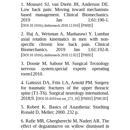
1. Mousavi SJ, van Dieën JH, Anderson DE.
Low back pain: Moving toward mechanism-
based management. Clinical Biomechanics.
2019 Jan 1;61:190-1.
[
] [
]
DOI:10.1016/j.clinbiomech.2018.12.010
PMID
2. Haj A, Weisman A, Masharawi Y. Lumbar
axial rotation kinematics in men with non-
specific chronic low back pain. Clinical
Biomechanics. 2019 Jan 1;61:192-8.
[
] [
]
DOI:10.1016/j.clinbiomech.2018.12.022
PMID
3. Dooste M, Saboor M. Surgical Tecnology
nervous system.special experts operating
room12010.
4. Gattozzi DA, Friis LA, Arnold PM. Surgery
for traumatic fractures of the upper thoracic
spine (T1-T6). Surgical neurology international.
2018;9. [
] [
] [
]
DOI:10.4103/sni.sni_273_18
PMID
PMCID
5. Robert K. Basics of Anasthesia: Stoelting
Ronald D, Meller; 2000. 232 p.
6. Rafie MR, Ghergherechi M, Naderi AR. The
effect of degzamtazvn on willow dismissed in