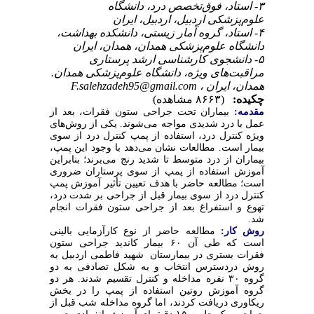
۳- استاد، فوق‌تخصص درد، دانشگاه
علوم‌پزشکی اردبیل، اردبیل، ایران
۴- استاد، گروه آمار زیستی، دانشکده بهداشت،
دانشگاه علوم‌پزشکی همدان، همدان، ایران
۵- دانشجوی کارشناسی ارشد پرستاری
مراقبت‌های ویژه، دانشگاه علوم‌پزشکی همدان.
F.salehzadeh95@gmail.com
همدان، ایران ،
چکیده:
(۸۶۶۳ مشاهده)
مقدمه:
بیماران تحت جراحی ستون فقرات، بعد از
عمل با درد شدیدی مواجه می‌شوند. یکی از روش‌های
ویژه کنترل درد، استفاده از پمپ کنترل درد از سوی
بیمار است. مطالعات نشان می‌دهد با وجود این پمپ،
بیماران از درد متوسط تا شدید رنج می‌برند؛ بنابراین
آموزش استفاده از پمپ از سوی پرستاران ضروری
است؛ مطالعه حاضر با هدف تعیین تأثیر آموزش پمپ
کنترل درد از سوی بیمار قبل از جراحی بر شدت درد،
تهوع و استفراغ بعد از جراحی ستون فقرات انجام
شد.
مطالعه حاضر از نوع کارآزمایی بالینی
:
روش کار
است که طی آن ۶۰ بیمار کاندید جراحی ستون
فقرات بستری در بیمارستان شهید فاطمی اردبیل به
روش دردسترس انتخاب و به شکل تصادفی به دو
گروه ۳۰ نفره مداخله و کنترل تقسیم شدند. هر دو
گروه آموزش روتین استفاده از پمپ را در بخش
ریکاوری دریافت کردند، اما گروه مداخله شب قبل از