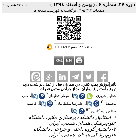
دوره ۲۷، شماره ۶ - ( بهمن و اسفند ۱۳۹۸ )
جلد ۲۷ شماره ۶
|
صفحات ۴۱۴-۴۰۵
برگشت به فهرست نسخه ها
‎ 10.30699/ajnmc.27.6.405
تأثیرآموزش پمپ کنترل درد بیماران قبل از عمل، بر شدت درد،
تهوع و استفراغ بیماران بعد از جراحی ستون فقرات
۲
۱
،
،
عظیم عزیزی
مهناز خطیبان
علی
۴
۳
،
،
محمدیان
علیرضا سلطانیان
فاطمه
۵
*
صالح زاده گلندوز
۱- استادیار دانشکده پرستاری ملایر، دانشگاه
علوم‌پزشکی همدان، همدان، ایران
۲- دانشیار گروه داخلی و جراحی، دانشگاه
علوم‌پزشکی همدان، همدان، ایران