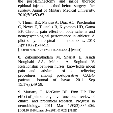
the post-laminectomy and inside thoracic
epidural injection method before surgery after
surgery. Jurnal of Military Medical University.
2010;5(3):59-63.
7. Thurm BE, Matoso A, Diaz AC, Paschoalini
C, Neves E, Tuunelis R, Kiyomoto HD, Gama
EF. Chronic pain effect on body schema and
neuropsychological performance in athletes: A
pilot study. Perceptual and motor skills. 2013
Apr;116(2):544-53.
[
] [
]
DOI:10.2466/15.27.PMS.116.2.544-553
PMID
8. Zakerimoghadam M, Shariat E, Asadi
Noughabi AA, Mehran A, Soghrati V.
Relationship between nurses' knowledge about
pain and satisfaction of pain relieving
procedures among postoperative CABG
patients. Journal of hayat. 2011 Sep
15;17(3):49-58.
9. Moriarty O, McGuire BE, Finn DP. The
effect of pain on cognitive function: a review of
clinical and preclinical research. Progress in
neurobiology. 2011 Mar 1;93(3):385-404.
[
] [
]
DOI:10.1016/j.pneurobio.2011.01.002
PMID