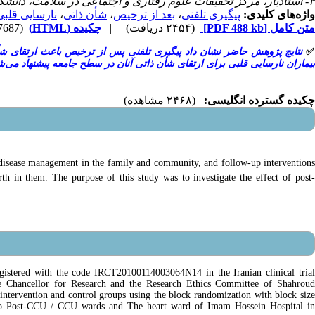
۴- استادیار، مرکز تحقیقات علوم رفتاری و اجتماعی در سلامت، دانشگاه علوم پزشکی شاهرود، شاهرود، ایران
نارسایی قلبی
،
شأن ذاتی
،
بعد از ترخیص
،
پیگیری تلفنی
واژه‌های کلیدی:
(7687 مشاهده)
چکیده (HTML)
|
(۲۴۵۴ دریافت)
[PDF 488 kb]
متن کامل
نتایج پژوهش حاضر نشان داد پیگیری تلفنی پس از ترخیص باعث ارتقای شأن 
بیماران نارسایی قلبی برای ارتقای شأن ذاتی آنان در سطح جامعه پیشنهاد می‌.
چکیده گسترده انگلیسی:
(۲۴۶۸ مشاهده)
of disease management in the family and community, and follow-up interventions
rth in them. The purpose of this study was to investigate the effect of post-
registered with the code IRCT20100114003064N14 in the Iranian clinical trial
ice Chancellor for Research and the Research Ethics Committee of Shahroud
 intervention and control groups using the block randomization with block size
d to Post-CCU / CCU wards and The heart ward of Imam Hossein Hospital in