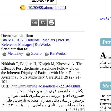
‎ 10.30699/ajnmc.29.2.91
 ترخیص
Download citation:
BibTeX
|
RIS
|
EndNote
|
Medlars
|
ProCite
|
Int
Reference Manager
|
RefWorks
Send citation to:
A
Mendeley
Zotero
RefWorks
fte
after d
Nikkhah T, Bagheri H, Khajeh M, Khosravi A. The
discharg
Effect of Post-discharge Telephone Follow-Up on
the Inherent Dignity of Patients with Heart Failure.
Avicenna J Nurs Midwifery Care 2021; 29 (2) :91-
101
Mat
URL:
http://nmj.umsha.ac.ir/article-1-2219-fa.html
نیکخواه طاهره، باقری حسین، خواجه محبوبه،
خسروی احمد. بررسی تأثیر پیگیری تلفنی پس از
The pre
system.
ترخیص بر شأن ذاتی بیماران مبتلا به نارسایی قلبی.
Univers
مجله مراقبت پرستاری و مامایی ابن‌سینا. ۱۴۰۰; ۲۹
of 4 ba
(۲) :۹۱-۱۰۱