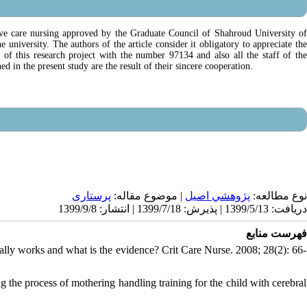
nsive care nursing approved by the Graduate Council of Shahroud University of
iversity. The authors of the article consider it obligatory to appreciate the
of this research project with the number 97134 and also all the staff of the
ed in the present study are the result of their sincere cooperation.
نوع مطالعه:
پژوهشي اصیل
| موضوع مقاله:
پرستاری
دریافت: 1399/5/13 | پذیرش: 1399/7/18 | انتشار: 1399/9/8
فهرست منابع
really works and what is the evidence? Crit Care Nurse. 2008; 28(2): 66-
he process of mothering handling training for the child with cerebral