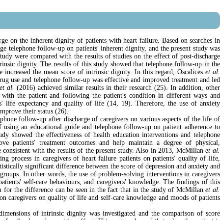
ge on the inherent dignity of patients with heart failure. Based on searches in
ge telephone follow-up on patients' inherent dignity, and the present study was
 study were compared with the results of studies on the effect of post-discharge
trinsic dignity. The results of this study showed that telephone follow-up in the
increased the mean score of intrinsic dignity. In this regard, Oscalices
et al
rug use and telephone follow-up was effective and improved treatment and led
t al.
(2016) achieved similar results in their research (25). In addition, othe
with the patient and following the patient's condition in different ways and
ts' life expectancy and quality of life (14, 19). Therefore, the use of anxiety
improve their status (26).
ephone follow-up after discharge of caregivers on various aspects of the life of
f using an educational guide and telephone follow-up on patient adherence t
study showed the effectiveness of health education interventions and telephone
ove patients' treatment outcomes and help maintain a degree of physical,
e consistent with the results of the present study. Also in 2013, McMillan
et al
 process in caregivers of heart failure patients on patients' quality of life,
istically significant difference between the score of depression and anxiety and
d groups. In other words, the use of problem-solving interventions in caregivers
, patients' self-care behaviours, and caregivers' knowledge. The findings of this
n for the difference can be seen in the fact that in the study of McMillan
et al
 on caregivers on quality of life and self-care knowledge and moods of patients
 dimensions of intrinsic dignity was investigated and the comparison of score