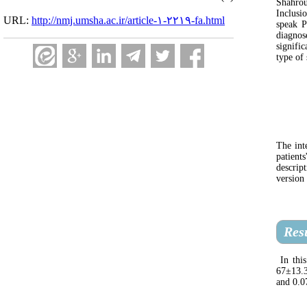
Shahrou
Inclusi
URL:
http://nmj.umsha.ac.ir/article-۱-۲۲۱۹-fa.html
speak P
diagnos
signifi
type of
The int
patient
descrip
version
Res
In this
67±13.3
and 0.07