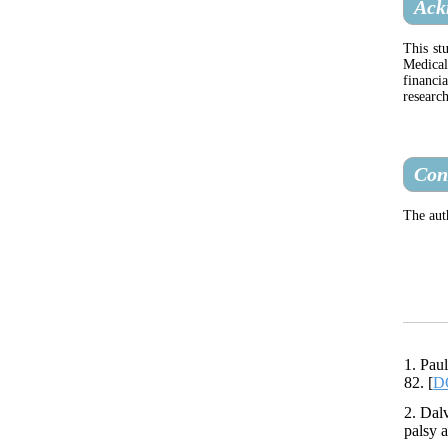
Ack
This st
Medical
financi
research
Conf
The auth
1. Pau
82. [
DO
2. Dal
palsy 