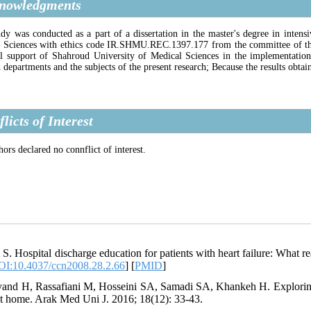
nowledgments
udy was conducted as a part of a dissertation in the master's degree in inte
 Sciences with ethics code IR.SHMU.REC.1397.177 from the committee of the un
al support of Shahroud University of Medical Sciences in the implementation 
 departments and the subjects of the present research; Because the results obtain
licts of Interest
ors declared no connflict of interest.
l S. Hospital discharge education for patients with heart failure: What 
I:10.4037/ccn2008.28.2.66
] [
PMID
]
vand H, Rassafiani M, Hosseini SA, Samadi SA, Khankeh H. Exploring t
at home. Arak Med Uni J. 2016; 18(12): 33-43.