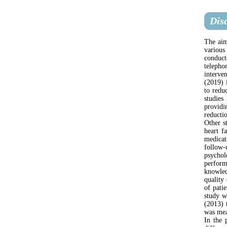
Dis
The aim
various
conduct
telepho
interve
(2019) 
to redu
studies
providi
reductio
Other s
heart f
medicat
follow-
psycholo
perform
knowled
quality
of pati
study w
(2013) 
was mea
In the 