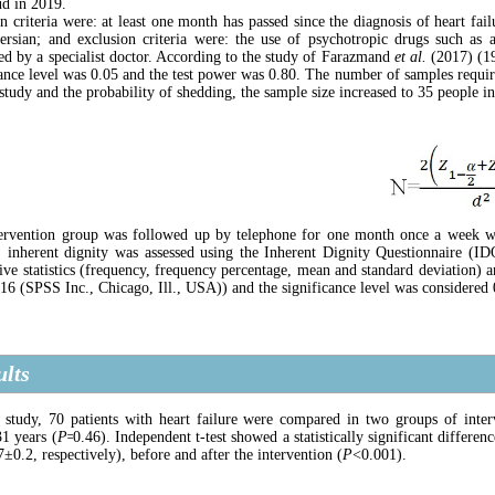
d in 2019.
on criteria were: at least one month has passed since the diagnosis of heart fai
ersian; and exclusion criteria were: the use of psychotropic drugs such as a
ed by a specialist doctor. According to the study of Farazmand
et al.
(2017) (19
cance level was 0.05 and the test power was 0.80. The number of samples requi
 study and the probability of shedding, the sample size increased to 35 people i
ervention group was followed up by telephone for one month once a week with
s' inherent dignity was assessed using the Inherent Dignity Questionnaire (I
tive statistics (frequency, frequency percentage, mean and standard deviation) a
 16 (SPSS Inc., Chicago, Ill., USA)) and the significance level was considered 
ults
 study, 70 patients with heart failure were compared in two groups of inte
1 years (
P
꞊0.46). Independent t-test showed a statistically significant differe
±0.2, respectively), before and after the intervention (
P
<0.001).