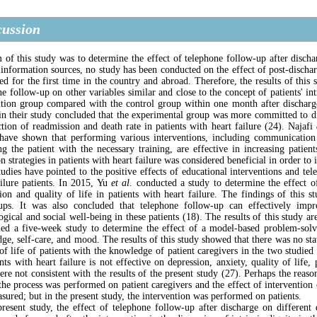
cussion
 of this study was to determine the effect of telephone follow-up after dischar
 information sources, no study has been conducted on the effect of post-dischar
ed for the first time in the country and abroad. Therefore, the results of this
ne follow-up on other variables similar and close to the concept of patients' in
ntion group compared with the control group within one month after discharge 
in their study concluded that the experimental group was more committed to d
ction of readmission and death rate in patients with heart failure (24). Najafi
e
 have shown that performing various interventions, including communication 
ng the patient with the necessary training, are effective in increasing patien
n strategies in patients with heart failure was considered beneficial in order to 
tudies have pointed to the positive effects of educational interventions and tel
ailure patients. In 2015, Yu
et al.
conducted a study to determine the effect o
ion and quality of life in patients with heart failure. The findings of this 
ups. It was also concluded that telephone follow-up can effectively impr
gical and social well-being in these patients (18). The results of this study ar
ed a five-week study to determine the effect of a model-based problem-solving
ge, self-care, and mood. The results of this study showed that there was no stat
 of life of patients with the knowledge of patient caregivers in the two studie
ents with heart failure is not effective on depression, anxiety, quality of life
ere not consistent with the results of the present study (27). Perhaps the reaso
the process was performed on patient caregivers and the effect of intervention
sured; but in the present study, the intervention was performed on patients.
present study, the effect of telephone follow-up after discharge on different