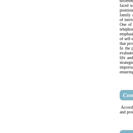
differe
faced w
positio
family 
of intri
One of 
telephon
emphasi
of self-
that pro
In the 
evaluat
life an
strateg
importa
ensuring
Con
Accordi
and pro