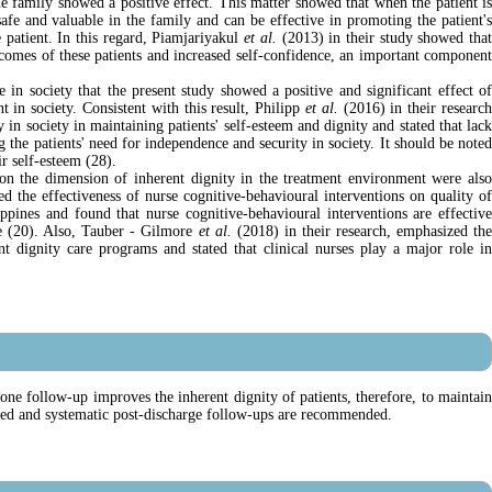
the family showed a positive effect. This matter showed that when the patient is
safe and valuable in the family and can be effective in promoting the patient's
 patient. In this regard, Piamjariyakul
et al.
(2013) in their study showed tha
outcomes of these patients and increased self-confidence, an important component
e in society that the present study showed a positive and significant effect of
 in society. Consistent with this result, Philipp
et al.
(2016) in their researc
 in society in maintaining patients' self-esteem and dignity and stated that lack
g the patients' need for independence and security in society. It should be noted
ir self-esteem (28).
p on the dimension of inherent dignity in the treatment environment were also
d the effectiveness of nurse cognitive-behavioural interventions on quality of
lippines and found that nurse cognitive-behavioural interventions are effective
se (20). Also, Tauber ‐ Gilmore
et al.
(2018) in their research, emphasized th
nt dignity care programs and stated that clinical nurses play a major role in
one follow-up improves the inherent dignity of patients, therefore, to maintain
nned and systematic post-discharge follow-ups are recommended.