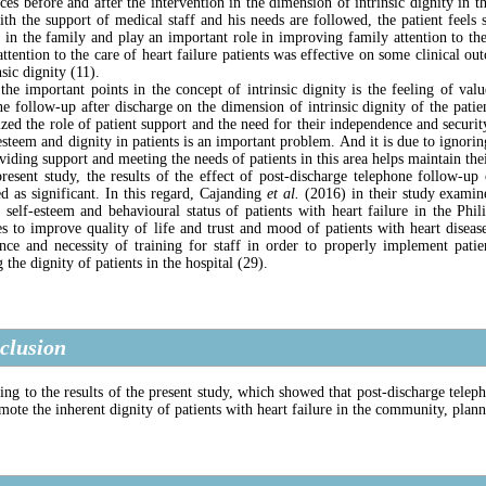
nces before and after the intervention in the dimension of intrinsic dignity in 
ith the support of medical staff and his needs are followed, the patient feels 
n in the family and play an important role in improving family attention to the
attention to the care of heart failure patients was effective on some clinical 
nsic dignity (11).
the important points in the concept of intrinsic dignity is the feeling of valu
e follow-up after discharge on the dimension of intrinsic dignity of the patient
zed the role of patient support and the need for their independence and security
esteem and dignity in patients is an important problem. And it is due to ignorin
viding support and meeting the needs of patients in this area helps maintain the
present study, the results of the effect of post-discharge telephone follow-u
ed as significant. In this regard, Cajanding
et al.
(2016) in their study examine
d self-esteem and behavioural status of patients with heart failure in the Phi
ies to improve quality of life and trust and mood of patients with heart disea
nce and necessity of training for staff in order to properly implement patie
 the dignity of patients in the hospital (29).
clusion
ng to the results of the present study, which showed that post-discharge teleph
mote the inherent dignity of patients with heart failure in the community, pla