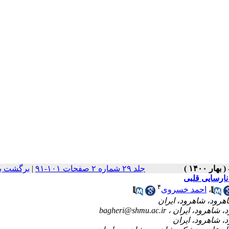
برگشت ب
|
جلد ۲۹ شماره ۲ صفحات ۱۰۱-۹۱
نارسایی قلبی
۴
احمد خسروی
،
bagheri@shmu.ac.ir