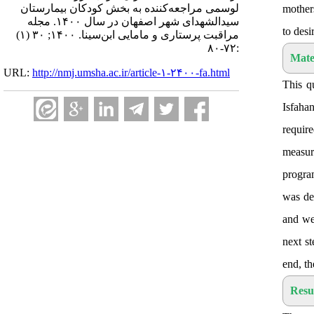
لوسمی مراجعه‌کننده به بخش کودکان بیمارستان
mothers
سیدالشهدای شهر اصفهان در سال ۱۴۰۰. مجله
to desi
مراقبت پرستاری و مامایی ابن‌سینا. ۱۴۰۰; ۳۰ (۱)
:۷۲-۸۰
Mate
URL:
http://nmj.umsha.ac.ir/article-۱-۲۴۰۰-fa.html
This q
Isfaha
requir
measur
progra
was de
and we
next st
end, th
Resu