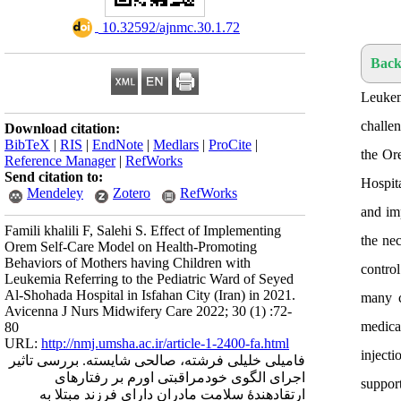
‎ 10.32592/ajnmc.30.1.72
Back
Leukem
challen
Download citation:
BibTeX
|
RIS
|
EndNote
|
Medlars
|
ProCite
|
the Or
Reference Manager
|
RefWorks
Send citation to:
Hospita
Mendeley
Zotero
RefWorks
and im
Famili khalili F, Salehi S. Effect of Implementing
the nec
Orem Self-Care Model on Health-Promoting
Behaviors of Mothers having Children with
control
Leukemia Referring to the Pediatric Ward of Seyed
Al-Shohada Hospital in Isfahan City (Iran) in 2021.
many c
Avicenna J Nurs Midwifery Care 2022; 30 (1) :72-
medical
80
URL:
http://nmj.umsha.ac.ir/article-1-2400-fa.html
injecti
فامیلی خلیلی فرشته، صالحی شایسته. بررسی تاثیر
اجرای الگوی خودمراقبتی اورم بر رفتار‌های
support
ارتقادهندۀ سلامت مادران دارای فرزند مبتلا به