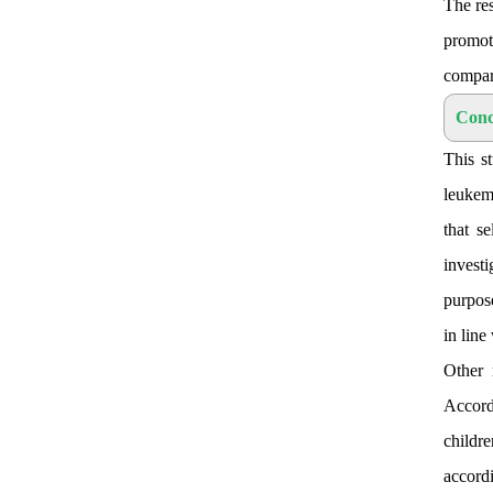
The res
promot
compar
Conc
This s
leukem
that s
invest
purpose
in line
Other 
Accord
childr
accordi