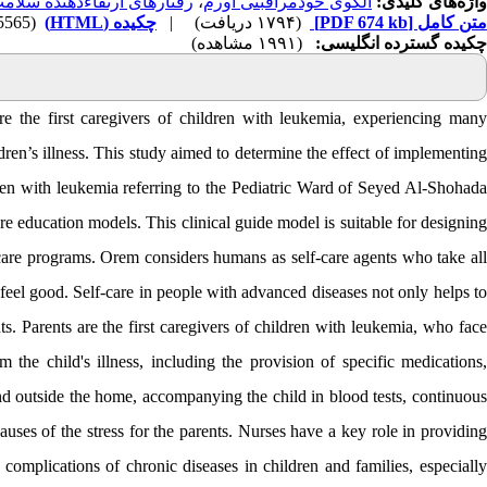
رفتار‌های ارتقاءدهنده سلام
،
الگوی خودمراقبتی اورم
واژه‌های کلیدی:
(5565 مشاهده)
چکیده (HTML)
|
(۱۷۹۴ دریافت)
[PDF 674 kb]
متن کامل
چکیده گسترده انگلیسی:
(۱۹۹۱ مشاهده)
 the first caregivers of children with leukemia, experiencing many
ren’s illness. This study aimed to determine the effect of implementing
ren with leukemia referring to the Pediatric Ward of Seyed Al-Shohada
re education models. This clinical guide model is suitable for designing
-care programs. Orem considers humans as self-care agents who take all
s feel good. Self-care in people with advanced diseases not only helps to
s. Parents are the first caregivers of children with leukemia, who face
 the child's illness, including the provision of specific medications,
and outside the home, accompanying the child in blood tests, continuous
auses of the stress for the parents. Nurses have a key role in providing
 complications of chronic diseases in children and families, especially