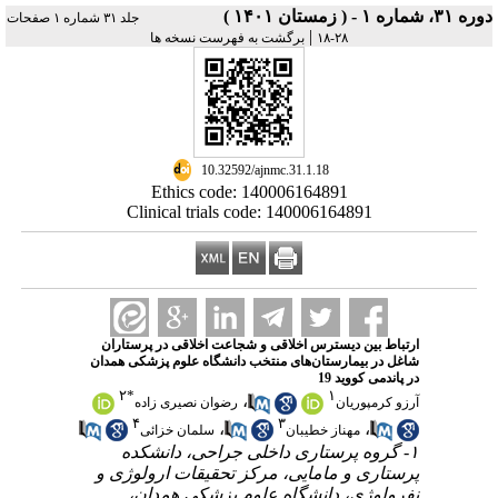
دوره ۳۱، شماره ۱ - ( زمستان ۱۴۰۱ )
جلد ۳۱ شماره ۱ صفحات
|
۲۸-۱۸
برگشت به فهرست نسخه ها
‎ 10.32592/ajnmc.31.1.18
Ethics code: 140006164891
Clinical trials code: 140006164891
ارتباط بین دیسترس اخلاقی و شجاعت اخلاقی در پرستاران
شاغل در بیمارستان‌های منتخب دانشگاه علوم پزشکی همدان
در پاندمی کووید 19
۲
*
۱
،
آرزو کرمپوریان
رضوان نصیری زاده
۴
۳
،
،
مهناز خطیبان
سلمان خزائی
۱- گروه پرستاری داخلی جراحی، دانشکده
پرستاری و مامایی، مرکز تحقیقات ارولوژی و
نفرولوژی، دانشگاه علوم پزشکی همدان،