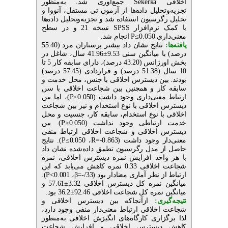
اخلاقی
Sekerka
جمع‌آوری شد. به‌منظور
تجزیه‌وتحلیل داده‌ها از آزمون تی مستقل، آنووا و
تحلیل رگرسیون استفاده شد و تجزیه‌وتحلیل داده‌ها
با کمک نرم‌افزار
SPSS
نسخه 21 و در سطح
معنی‌داری 0.050
P≤
انجام شد.
یافته‌ها:
نتایج نشان داد بیشتر پرستاران مرد (55.40
درصد) با میانگین سنی 9.53
±
41.96 سال، شاغل در
بخش اورژانس (43.20 درصد)، دارای سابقه کار 5 تا
10 سال (51.38 درصد) و قراردادی (57.45 درصد)
بودند. بین دیسترس اخلاقی با جنس، محل خدمت و
سابقه کار و همچنین بین شجاعت اخلاقی با سن
ارتباط معنی‌داری وجود داشت (0.050
P≤
)، اما بین
دیسترس اخلاقی با نوع استخدام و نیز بین شجاعت
اخلاقی با نوع استخدام، سابقه کار، جنسیت و محل
خدمت ارتباطی وجود نداشت (0.050
P≥
). بین
دیسترس اخلاقی و شجاعت اخلاقی ارتباط منفی
معنی‌دار وجود داشت (0.863-
R=
، 0.050
P≤
). نتایج
حاصل از مدل رگرسیون تطبیق داده‌شده نشان داد
با هر واحد افزایش نمره دیسترس اخلاقی، نمره
شجاعت اخلاقی 0.33 نمره کاهش می‌یابد که این
ارتباط از نظر آماری معنادار بود (33/
β=-
، 0.001
P<
).
میانگین نمره کل دیسترس اخلاقی 3.32
±
57.61 و
میانگین نمره کل شجاعت اخلاقی 92.46
±
36.2 بود.
نتیجه‌گیری:
ازآنجاکه بین دیسترس اخلاقی و
شجاعت اخلاقی ارتباط معنی‌دار منفی وجود دارد،
لذا برگزاری کارگاه‌های انگیزش اخلاقی به‌منظور
کاهش دیسترس اخلاقی و افزایش شجاعت