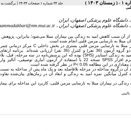
|
جلد ۳۳ شماره ۱ صفحات ۳۴-۲۴
برگشت به 
لبی
ammadakbari@nm.mui.ac.ir
 آن سبب کاهش امید به زندگی بین بیماران مبتلا می‌شود؛ بنابراین، پژوهش ح
ران مبتلا به نارسایی مزمن قلبی انجام شده است.
داخلی
C
مرکز درمانی چمرا
اصفهان با روش نمونه‌گیری تصادفی با استفاده از جدول اعداد تصادفی در دو گروه آزمون (36 نفر) و کنترل (36 نفر) ارزیابی شده‌
SHS
) بوده که این پرسش‌نامه در سه مرحله، قبل، بلا
نرم افزار
SPSS
نسخه 22 با استفاده از آزمون آماری توصیفی، آنالیز وار
اداری در این مطالعه 0.05 >
P
در نظر گرفته شده است.
د آن درگروه مداخله در مرحله بلافاصله بعد و یک ماه پس از مداخله به نسبت
 کنترل میانگین نمره امید به زندگی و ابعاد آن در زمان‌های بیان‌شده تفاو
 زندگی در بیماران مبتلا به نارسایی مزمن قلبی، کاربرد این مداخله برای بیمارا
بالینی