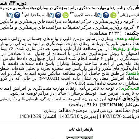
دوره ۳۳، شماره ۱ - ( زمستان ۱۴۰۳ )
تأثیر یک برنامه ارتقای مهارت مثبت‌نگری بر امید به زندگی در بیماران مبتلا به نارسایی مزمن ق
۱
۲
*
۱
،
،
نرجس زینلی
محمد اکبری
سیما قزلباش
۱- گروه روان‌پرستاری، مرکز تحقیقات مراقبت‌های پرستاری و مامایی، دانشگاه علوم پزشکی اصفهان، ایران
۲- گروه روان‌پرستاری، مرکز تحقیقات مراقبت‌های پرستاری و مامایی، دانشگاه علوم پزشکی اصفهان، ایران ،
چکیده:
(۳۱۳۲ مشاهده)
ابقه و هدف
بیماری نارسایی مزمن قلبی و پیامدهای جسمانی و روانی ناشی از
هدف تعیین تاثیر یک برنامه ارتقای مهارت مثبت‌نگری بر امید به زندگی در بیما
واد و روش‌‌ها:
در این مطالعه کارآزمایی بالینی تصادفی‌سازی شده؛ 72 بیمار مبتلا به نارسایی مزمن قلبی بستری در بخش
ثبت‌نگری در طول ۶ جلسه انجام شده است. ابزار جمع‌آوری داده‌ها مقیاس امید به زندگی اسنایدر (
ک ماه پس از انجام مداخله توسط بیماران پاسخ داده شده‌اند. داده‌ها با 
اندازه‌گیری‌های مکرر و آنالیز واریانس چند متغیره تجزیه و تحلیل شده‌اند. سطح معن
یافته‌ها:
بر طبق نتایج حاصل از این مطالعه میانگین نمره امید به زندگی و ابعا
داخله افزایش معناداری نشان داده است (0.001>
P
)؛ در حالی‌ که در گروه
معناداری به دست نداده است (0.05 <
P
).
نتیجه‌گیری:
با توجه به تاثیر برنامه ارتقای مهارت مثبت‌نگری بر افزایش امید به
به نارسایی مزمن قلبی توسط پرستاران شاغل در مراکز توصیه می‌شود.
واژه‌های کلیدی:
،
،
،
،
آموزش
روان‌شناسی مثبت‌
امید به زندگی
نارسایی قلبی
کارآزمایی 
(۹۴۶ دریافت)
متن کامل
[PDF 1074 kb]
نوع مطالعه:
| موضوع مقاله:
پژوهشي اصیل
پرستاری
دریافت: 1402/10/26 | پذیرش: 1403/5/10 | انتشار: 1403/12/29
بازنشر اطلاعات