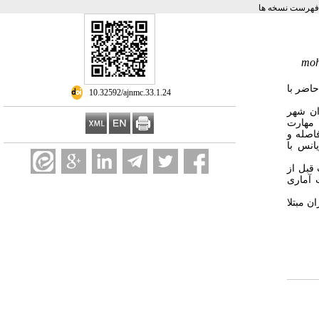
فهرست نسخه ها
moh
اضر با
‎ 10.32592/ajnmc.33.1.24
ن شهر
اند. برنامه ارتقای مهارت
فاصله و
یانس با
 قبل از
ت آماری
ن مبتلا