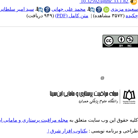
‎ 10.32592/ajnmc.33.1.82
سعیده مزیدی
،
محمد علی جهانی
،
سید امیر سلطانی
چکیده
(۳۵۷۲ مشاهده)
|
متن کامل (PDF)
(۹۴۹ دریافت)
حق تالیف (کپی رایت) برای مولفان محفوظ است.
صاحب امتیاز:
دانشگاه علوم پزشکی همدان
ناشر:
انتشارات دانشگاه علوم پزشکی همدان
شماره تماس مجله
: 08138380150
شماره تماس ناشر:
08138380548
ایمیل:
managingeditornmj
gmail.com
کلیه حقوق این وب سایت متعلق به
مجله مراقبت پرستاری و مامایی ابن
طراحی و برنامه نویسی :
یکتاوب افزار شرق |