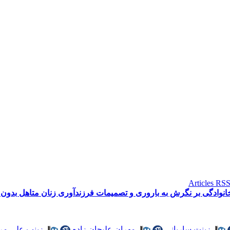
نوادگی بر نگرش به باروری و تصمیمات فرزندآوری زنان متاهل بدون 
،
زینت ساربانی
،
مهران علیجان زاده
،
زینب علی مر