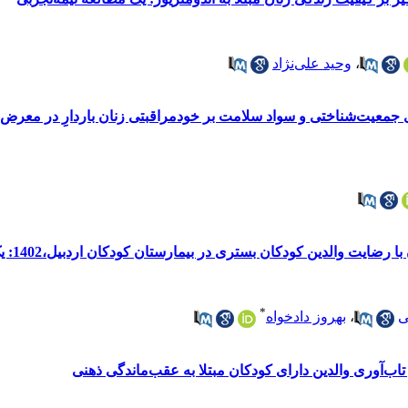
،
وحید علی‌نژاد
 جمعیت‌شناختی و سواد سلامت بر خودمراقبتی زنان باردارِ در م
والدین کودکان بستری در بیمارستان کودکان اردبیل،1402: یک مطالعه مقطعی
*
ی
،
بهروز دادخواه
 تاب‌آوری والدین دارای کودکان مبتلا به عقب‌ماندگی ذهنی