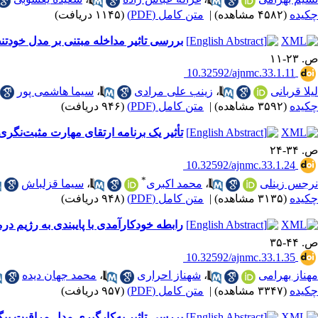
چکیده
(۴۵۸۲ مشاهده)
|
متن کامل (PDF)
(۱۱۴۵ دریافت)
بررسی تاثیر مداخله مبتنی بر مدل خودتن
ص. ۲۳-۱۱
‎ 10.32592/ajnmc.33.1.11
لیلا قربانی
،
زینب علی مرادی
،
سیما هاشمی پور
چکیده
(۳۵۹۲ مشاهده)
|
متن کامل (PDF)
(۹۴۶ دریافت)
تأثیر یک برنامه ارتقای مهارت مثبت‌نگری 
ص. ۳۴-۲۴
‎ 10.32592/ajnmc.33.1.24
*
نرجس زینلی
،
محمد اکبری
،
سیما قزلباش
چکیده
(۳۱۳۵ مشاهده)
|
متن کامل (PDF)
(۹۴۸ دریافت)
رابطه خودکارآمدی با پایبندی به رژیم ‌د
ص. ۴۴-۳۵
‎ 10.32592/ajnmc.33.1.35
مهناز بهرامی
،
شهناز احراری
،
محمد جهان دیده
چکیده
(۳۳۴۷ مشاهده)
|
متن کامل (PDF)
(۹۵۷ دریافت)
بررسی تاثیر به‌کارگیری مدل مراقبت پیگی