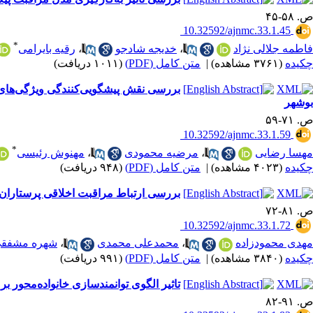
ص. ۵۸-۴۵
‎ 10.32592/ajnmc.33.1.45
*
فاطمه جلالی نژاد
،
خدیجه شادجو
،
رقیه بایرامی
چکیده
(۳۷۶۱ مشاهده)
|
متن کامل (PDF)
(۱۰۱۱ دریافت)
بررسی نقش پیشگویی‌کنندگی ویژگی‌های
بوشهر
ص. ۷۱-۵۹
‎ 10.32592/ajnmc.33.1.59
*
مهسا رضایی
،
مرضیه محمودی
،
مهنوش رئیسی
چکیده
(۴۰۲۳ مشاهده)
|
متن کامل (PDF)
(۹۴۸ دریافت)
بررسی ارتباط مراقبت اخلاقی پرستاران با رضایت 
ص. ۸۱-۷۲
‎ 10.32592/ajnmc.33.1.72
مهدی محمودزاده
،
محمدعلی محمدی
،
شهره مشفق
چکیده
(۳۸۴۰ مشاهده)
|
متن کامل (PDF)
(۹۹۱ دریافت)
تاثیر الگوی توانمندسازی خانواده‌محور بر
ص. ۹۱-۸۲