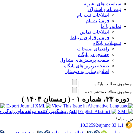
سیاست های نشریه
ثبت نام و اشتراک
اطلاعات ثبت نام
فرم ثبت نام
تماس با ما
اطلاعات تماس
فرم برقراری ارتباط
تسهیلات پایگاه
راهنمای صفحات
جستجو در پایگاه
صفحه پرسش‌های متداول
صفحه برترین‌های پایگاه
اطلاع‌رسانی به دوستان
دوره ۳۳، شماره ۱ - ( زمستان ۱۴۰۳ )
نقش پیشگویی کننده مولفه های زندگی خا
ص. ۱۰-۱
‎ 10.32592/ajnmc.33.1.1
نسیم بهرامی
،
غزاله عباس زاده
،
سعیده یعسوبی