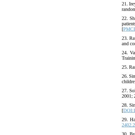
21. Ir
randomi
22. Sh
patien
[
PMC
23. Ra
and co
24. Va
Traini
25. Ra
26. Si
childre
27. So
2001; 
28. Si
[
DOI:1
29. Ha
2402.2
30. Br