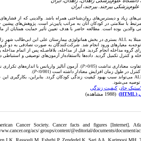
رانی‌های زیاد و دیسترس‌های روان‌شناختی همراه باشد. والدینی که از فشاره
مرتبط با سلامتی در کودکان آنان به مراتب پایین‌تر است. پژوهش‌های پیشین 
والدین بوده است. مطالعه حاضر با هدف تعیین تأثیر حمایت همتایان از ماد
بستری در بخش هماتولوژی بیمارستان علی ابن ابی‌طالب شهر زاه
ALL
ترس باتوجه‌به معیارهای ورود انجام شد. شرکت‌کنندگان به صورت تصادفی به دو گرو
صیص یافتند. سپس، مداخله حمایت گروه همتایان به مدت 5 روز برای گروه مداخله انجام گردید. قبل از مداخله، بلافاصـله پس از اتمام مدا
له و کنترل تکمیل گردید. داده‌ها بااستفاده‌از آزمون‌های توصیفی و استنباطی
آزمون آنالیز واریانس با اندازه‌های تکراری ن
).
P
>
اوت معناداری نداشت (0/05
).
P
<
ترل در طول زمان افزایش معنادار داشته است (0/001
کیفیت زندگی کودکان گردد. بنابراین، بکارگیری این 
می‌تواند سبب بهبود
AL
توصیه می‌شود
کیفیت زندگی
،
ستیک حاد
سی
(1988 مشاهده)
erican Cancer Society. Cancer facts and figures [Internet]. At
/www.cancer.org/acs/ groups/content/@editorial/documents/document/a
en LK, Rassouli M, Eshghi P, Zendedel K, Sari AA, Karimooi MH, Tah