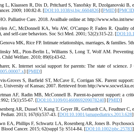
ng L, Klaassen R, Dix D, Pritchard S, Yanofsky R, Dzolganovski B, et al.
ancer. 2009; 100:82-8. [
DOI:10.1038/sj.bjc.6604826
] [
PMID
] [
PMCI
O. Palliative Care. 2018. Availbale online at: http://www.who.int/news-
elen AC, McDonnell KA, Wu AW, O'Campo P, Faden R. Quality of li
t, and self-care behaviors. Soc Sci Med. 2001; 52(2):315-22. [
DOI:10.
Genova MK, Rice FP. Intimate relationships, marriages, & families. 5
linsky ML, Pion-Berlin L, Williams S, Long T, Wolf AM. Preventing 
. Child Welfare. 2010; 89(6):43-62.
harer, K. Internet social support for parents: The state of science.
005.00007.x
] [
PMID
]
vis-Groves S, Barfield ST, McCave E, Corrigan SK. Parent support: Bu
e, University of Kansas; 2007. Retrieved from http://www.socwel.ku.e
rtman AF, Radin MB, McConnell B. Parent-to-parent support: a critic
1992; 15(1):55-67. [
DOI:10.3109/01460869209078240
] [
PMID
]
senberg AR, Dussel V, Kang T, Geyer JR, Gerhardt CA, Feudtner C, et a
ediatr. 2013; 167(6):537-43. [
DOI:10.1001/jamapediatrics.2013.628
]
wn EA, Phillips F, Schwartz LA, Rosenberg AR, Jones B. Psychosocial f
r Blood Cancer. 2015; 62(suppl 5): S514-84. [
DOI:10.1002/pbc.25783
]