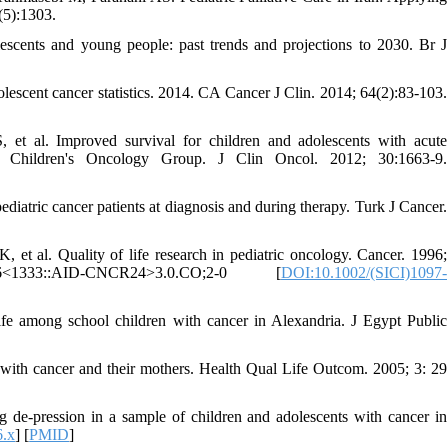
(5):1303.
olescents and young people: past trends and projections to 2030. Br J
scent cancer statistics. 2014. CA Cancer J Clin. 2014; 64(2):83-103.
 al. Improved survival for children and adolescents with acute
 Children's Oncology Group. J Clin Oncol. 2012; 30:1663-9.
iatric cancer patients at diagnosis and during therapy. Turk J Cancer.
t al. Quality of life research in pediatric oncology. Cancer. 1996;
5)78:6<1333::AID-CNCR24>3.0.CO;2-0 [
DOI:10.1002/(SICI)1097-
fe among school children with cancer in Alexandria. J Egypt Public
d with cancer and their mothers. Health Qual Life Outcom. 2005; 3: 29
 de-pression in a sample of children and adolescents with cancer in
6.x
] [
PMID
]