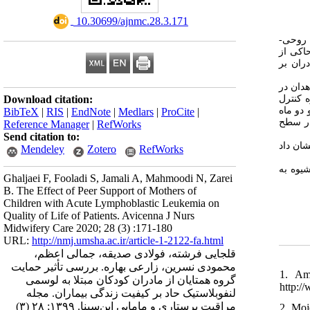
‎ 10.30699/ajnmc.28.3.171
ای روحی
حاکی از
ران بر
دان در
ه کنترل
Download citation:
خله و دو ماه
BibTeX
|
RIS
|
EndNote
|
Medlars
|
ProCite
|
 در سطح
Reference Manager
|
RefWorks
Send citation to:
شان داد
Mendeley
Zotero
RefWorks
شیوه به
Ghaljaei F, Fooladi S, Jamali A, Mahmoodi N, Zarei
B. The Effect of Peer Support of Mothers of
Children with Acute Lymphoblastic Leukemia on
Quality of Life of Patients. Avicenna J Nurs
Midwifery Care 2020; 28 (3) :171-180
URL:
http://nmj.umsha.ac.ir/article-1-2122-fa.html
قلجایی فرشته، فولادی صدیقه، جمالی اعظم،
محمودی نسرین، زارعی بهاره. بررسی تأثیر حمایت
1. Am
گروه همتایان از مادران کودکان مبتلا به لوسمی
http:/
لنفوبلاستیک حاد بر کیفیت زندگی بیماران. مجله
مراقبت پرستاری و مامایی ابن‌سینا. ۱۳۹۹; ۲۸ (۳)
2. Moj