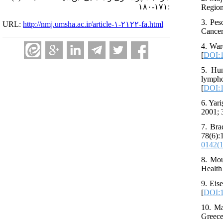
:۱۷۱-۱۸۰
Region
3. Pes
URL:
http://nmj.umsha.ac.ir/article-۱-۲۱۲۲-fa.html
Cancer
4. War
[
DOI:1
5. Hun
lymph
[
DOI:1
6. Yar
2001; 
7. Bra
78(6)
0142(
8. Mou
Health
9. Eis
[
DOI:1
10. Ma
Greece