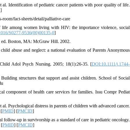
 Identification of pediatric cancer patients with poor quality of life.
D
]
room/fact-sheets/detail/palliative-care
fe among women living with HIV: the importance violence, social
1016/S0277-9536(00)00135-0
]
th ed. Boston, MA: McGraw Hill. 2002.
child abuse and neglect: a national evaluation of Parents Anonymous
 J Child Adol Psych Nursing. 2005; 18(1):26-35. [
DOI:10.1111/j.1744-
ilding structures that support and assist children. School of Social
du
al component of health care services for families. Issu Compr Pediat
l. Psychological distress in parents of children with advanced cancer.
 [
PMID
] [
PMCID
]
ollow-up in survivorship as a standard of care in pediatric oncology.
 [
PMID
] [
PMCID
]