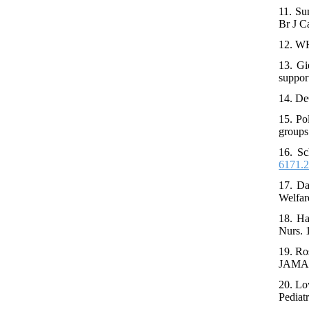
11. Su
Br J C
12. WH
13. Gi
suppor
14. De
15. Po
groups
16. Sc
6171.2
17. Da
Welfar
18. Ha
Nurs. 
19. Ro
JAMA P
20. Lo
Pediat