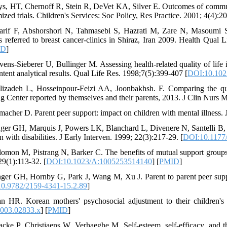
eys, HT, Chernoff R, Stein R, DeVet KA, Silver E. Outcomes of commun
zed trials. Children's Services: Soc Policy, Res Practice. 2001; 4(4):20
arif F, Abshorshori N, Tahmasebi S, Hazrati M, Zare N, Masoumi S. 
ts referred to breast cancer-clinics in Shiraz, Iran 2009. Health Qual 
ID
]
vens-Sieberer U, Bullinger M. Assessing health-related quality of life
ntent analytical results. Qual Life Res. 1998;7(5):399-407 [
DOI:10.102
lizadeh L, Hosseinpour-Feizi AA, Joonbakhsh. F. Comparing the qual
ng Center reported by themselves and their parents, 2013. J Clin Nurs M
macher D. Parent peer support: impact on children with mental illness. 
nger GH, Marquis J, Powers LK, Blanchard L, Divenere N, Santelli B, et 
n with disabilities. J Early Interven. 1999; 22(3):217-29. [
DOI:10.1177
lomon M, Pistrang N, Barker C. The benefits of mutual support groups 
29(1):113-32. [
DOI:10.1023/A:1005253514140
] [
PMID
]
nger GH, Hornby G, Park J, Wang M, Xu J. Parent to parent peer supp
0.9782/2159-4341-15.2.89
]
n HR. Korean mothers' psychosocial adjustment to their children's
003.02833.x
] [
PMID
]
acke P, Christiaens W, Verhaeghe M. Self‐esteem, self‐efficacy, and 