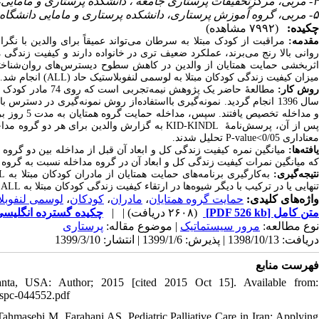
۴- مربی، مرکزتحقیقات پرستاری جامعه ، دانشکده پرستاری و مامایی، دانشگاه علوم‌پزشکی زاهدان، زاهدان، ایران
۵- مربی، گروه آموزش پرستاری، دانشکده پرستاری و مامایی دانشگاه علوم‌پزشکی بیرجند. بیرجند، ایران
چکیده:
(۷۹۹۲ مشاهده)
مقدمه
مراقبت از کودک مبتلا به سرطان می‌تواند عمیقاً برای والدین با نگ-
روانی بالا رنج می‌برند، عملکرد ضعیف تری در خانواده دارند و کیفیت زندگی 
اثربخشی حمایت همتایان از والدین در کاهش سطوح دیسترس‌های روان‌شناختی 
.
) انجام شد
ALL
لوسمی لنفوبلاستیک حاد (
میزان کیفیت زندگی کودکان مبتلا به
روش کار
مطالعۀ حاضر یک پژوهش نیمه‌تجربی است که روی 74 مادر کودک مبتلا به
سال 1396 انجام گردید. نمونه‌گیری بااستفاده‌از روش نمونه‌گیری در دس
و مداخله تخ
برای هر دو گروه مداخ
به گزارش والدین
KID-KINDL
س از آن، پرسش‌نامۀ
تحلیل شدند.
P-value<
معناداری 0/05
یافته‌ها
میانگین نمره کیفیت زندگی کل و ابعاد آن قبل از مداخله بین دو گروه تف
که میانگین نمرات کیفیت زندگی کل و ابعاد آن در گروه مداخله نسبت به گروه کن
L
به‌کارگیری برنامه‌های حمایت همتایان از مادران کودکان مبتلا به
نتیجه‌گیری
.
ALL
تنهایی یا در ترکیب با دیگر شیوه‌ها در ارتقاء کیفیت زندگی کودکان مبتلا به
لوسمی لنفوبلا
،
کودکان
،
مادران
،
حمایت گروه همتایان
واژه‌های کلیدی:
چکیده گسترده انگلی (HTML)
| |
(۲۶۰۸ دریافت)
[PDF 526 kb]
متن کامل
نوع مطالعه:
مرور سیستماتیک
| موضوع مقاله:
پرستاری
دریافت: 1398/10/13 | پذیرش: 1399/1/6 | انتشار: 1399/3/10
فهرست منابع
lanta, USA: Author; 2015 [cited 2015 Oct 15]. Available from:
cspc-044552.pdf
masebi M, Farahani AS. Pediatric Palliative Care in Iran: Applying