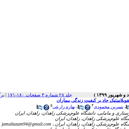
بر
|
جلد ۲۸ شماره ۳ صفحات ۱۸۰-۱۷۱
فوبلاستیک حاد بر کیفیت زندگی بیماران
۵
۴
بهاره زارعی
،
نسرین محمودی
،
jamaliazam94@gmail.com