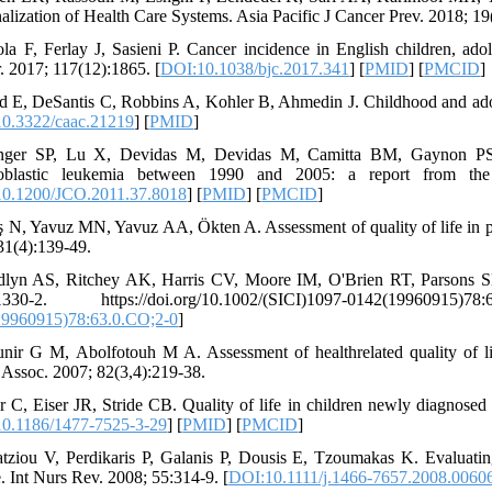
alization of Health Care Systems. Asia Pacific J Cancer Prev. 2018; 19
ola F, Ferlay J, Sasieni P. Cancer incidence in English children, ad
. 2017; 117(12):1865. [
DOI:10.1038/bjc.2017.341
] [
PMID
] [
PMCID
]
d E, DeSantis C, Robbins A, Kohler B, Ahmedin J. Childhood and adole
0.3322/caac.21219
] [
PMID
]
ger SP, Lu X, Devidas M, Devidas M, Camitta BM, Gaynon PS, et
oblastic leukemia between 1990 and 2005: a report from the
0.1200/JCO.2011.37.8018
] [
PMID
] [
PMCID
]
iş N, Yavuz MN, Yavuz AA, Ökten A. Assessment of quality of life in ped
31(4):139-49.
dlyn AS, Ritchey AK, Harris CV, Moore IM, O'Brien RT, Parsons SK, e
:1330-2. https://doi.org/10.1002/(SICI)1097-0142(1996091
19960915)78:63.0.CO;2-0
]
nir G M, Abolfotouh M A. Assessment of healthrelated quality of li
 Assoc. 2007; 82(3,4):219-38.
er C, Eiser JR, Stride CB. Quality of life in children newly diagnose
0.1186/1477-7525-3-29
] [
PMID
] [
PMCID
]
tziou V, Perdikaris P, Galanis P, Dousis E, Tzoumakas K. Evaluating
. Int Nurs Rev. 2008; 55:314-9. [
DOI:10.1111/j.1466-7657.2008.0060