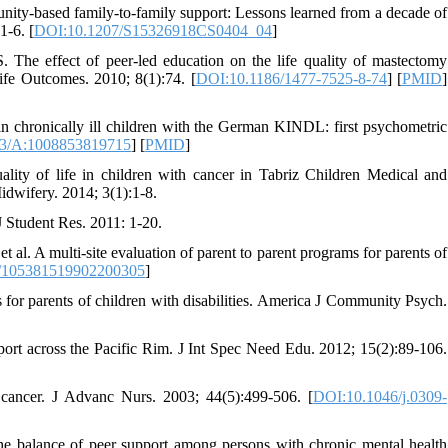
ity-based family-to-family support: Lessons learned from a decade of
1-6. [
DOI:10.1207/S15326918CS0404_04
]
The effect of peer-led education on the life quality of mastectomy
Life Outcomes. 2010; 8(1):74. [
DOI:10.1186/1477-7525-8-74
] [
PMID
]
 in chronically ill children with the German KINDL: first psychometric
3/A:1008853819715
] [
PMID
]
ity of life in children with cancer in Tabriz Children Medical and
idwifery. 2014; 3(1):1-8.
J Student Res. 2011: 1-20.
al. A multi-site evaluation of parent to parent programs for parents of
/105381519902200305
]
for parents of children with disabilities. America J Community Psych.
ort across the Pacific Rim. J Int Spec Need Edu. 2012; 15(2):89-106.
 cancer. J Advanc Nurs. 2003; 44(5):499-506. [
DOI:10.1046/j.0309-
the balance of peer support among persons with chronic mental health