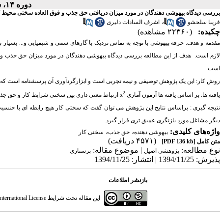
دوره ۱۴، شماره ۱ - ( ۶-۱۳۸۵ )
بررسی دیدگاه بیهوشی دهندگان در مورد میزان دریافتی حق جذب و فوق العاده سختی محیط 
،
فریبا سلحشو
اشرف السادات دلیری
چکیده:
(۲۲۳۶۰ مشاهده)
قدمه و هدف:
حرفه بیهوشی با توجه به تماس نزدیک با گازهای سمی و شیمیایی و... بسیار پ
ازم است.
است.
روش کار:
این یک پژوهش توصیفی و نیمه تجربی است و ابزارگردآوری آن پرسشنامه است که توسط 99 هوشبر در نوبت کاری شیفت های مختلف تکمی
2
یافته ها:
بر اساس یافته ها آزمون آماری
x
ارتباط معنی داری بین سختی شرایط کار و حق جذب ب
تیجه گیری :
براساس نتایج این پژوهش می توان گفت که سختی کار هیچ رابطه ای با جنسیت ،
دیگر مشاغل مورد بازنگری عمیق تری قرار گیرد.
واژه‌های کلیدی:
،
،
بیهوشی دهنده
حق جذب
سختی کار
(۴۵۷۱ دریافت)
متن کامل
[PDF 136 kb]
نوع مطالعه:
| موضوع مقاله:
پژوهشي اصیل
پرستاری
پذیرش: 1394/11/25 | انتشار: 1394/11/25
بازنشر اطلاعات
این مقاله تحت شرایط
ternational License