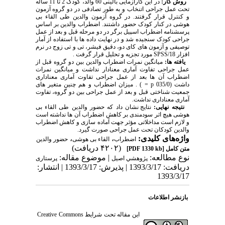
روش کار:
در این کارآزمایی بالینی 60 والد، کودک 2 تا 11 ساله
تحت عمل جراحی اتنخاب و به طور تصادفی در دو گروه آزمون
و کنترل قرار گرفتند. در گروه آزمون والدین طی القاء بی
هوشی در کنار کودک حضور داشتند. اضطراب والدین بر اساس
پرسشنامه اضطراب اسپیل برگر در دو مرحله قبل و بعد از عمل
جراحی کودک سنجیده شد و در نهایت داده ها با استفاده از آمار
توصیفی و آزمون های کای دو، دقیق فیشر، تی و تی زوج در نرم
افزار SPSS/18 مورد تجزیه و تحلیل قرار گرفت .
یافته ها:
میانگین
نمرات اضطراب والدین بین دو گروه قبل از
عمل جراحی تفاوت آماری معنادار نداشت و میانگین نمرات
اضطراب آن ها بعد از عمل جراحی تفاوت آماری معناداری
داشت (035/0 p = ) . میزان اضطراب و هم چنین متغیر های
جمعیت شناختی قبل و بعد از عمل جراحی بین دو گروه، تفاوت
آماری معناداری نداشت.
نتیجه نهایی:
نتایج نشان داد که حضور والدین طی القاء بی
هوشی هیچ اثر سودمندی بر کاهش اضطراب آن ها نداشته است
و لازم است مداخلاتی مؤثر جهت آماده سازی و کاهش اضطراب
والدین کودکان تحت عمل جراحی صورت گیرد.
واژه‌های کلیدی:
،
،
اضطراب
القاء بی هوشی
حضور والدین
(۴۲۰۲ دریافت)
متن کامل
[PDF 1330 kb]
نوع مطالعه:
| موضوع مقاله:
پژوهشي اصیل
پرستاری
دریافت: 1393/3/17 | پذیرش: 1393/3/17 | انتشار:
1393/3/17
بازنشر اطلاعات
این مقاله تحت شرایط
Creative Commons