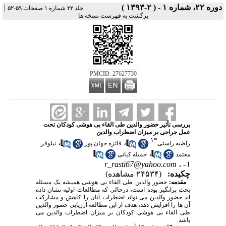
دوره ۲۲، شماره ۱ - ( ۲-۱۳۹۳ )
|
جلد ۲۲ شماره ۱ صفحات ۵۹-۵۲
برگشت به فهرست نسخه ها
PMCID: 27627730
بررسی تأثیر حضور والدین طی القاء بی هوشی کودکان تحت
عمل جراحی بر میزان اضطراب والدین
۱
*
،
،
راضیه راستی
فائزه جهان پور
نیلوفر
،
معتمد
جمیله کیانی
r_rasti67@yahoo.com
۱- ،
چکیده:
(۲۴۵۳۴ مشاهده)
مقدمه:
حضور والدین طی القاء بی هوشی همیشه یک مسئله
بحث برانگیز بوده است، درحالی که مطالعات اولیه نشان داده
اند حضور والدین می تواند اضطراب آنان را کاهش و مشارکت
آن ها را افزایش دهد، هدف از این مطالعه ارزیابی حضور والدین
طی القاء بی هوشی کودکان بر میزان اضطراب والدین می
باشد.