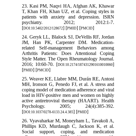
23. Kasi PM, Naqvi HA, Afghan AK, Khawar
T, Khan FH, Khan UZ, et al. Coping styles in
patients with anxiety and depression. ISRN
psychiatry. 2012; 2012:1-7.
[
] [
] [
]
DOI:10.5402/2012/128672
PMID
PMCID
24. Geryk LL, Blalock SJ, DeVellis RF, Jordan
JM, Han PK, Carpenter DM. Medication-
related Self-management Behaviors among
Arthritis Patients: Does Attentional Coping
Style Matter. The Open Rheumatology Journal.
2016; 10:60-70. [
]
DOI:10.2174/1874312901610010060
[
] [
]
PMID
PMCID
25. Weaver KE, Llabre MM, Durán RE, Antoni
MH, Ironson G, Penedo FJ, et al. A stress and
coping model of medication adherence and viral
load in HIV-positive men and women on highly
active antiretroviral therapy (HAART). Health
Psychology. 2005; 24(4):385-392.
[
] [
]
DOI:10.1037/0278-6133.24.4.385
PMID
26. Vyavaharkar M, Moneyham L, Tavakoli A,
Phillips KD, Murdaugh C, Jackson K, et al.
Social support, coping, and medication