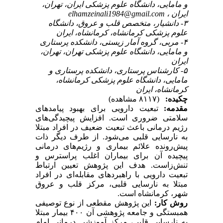
و مامایی، دانشگاه علوم پزشکی ایران، تهران،
elhamzeinali1984@gmail.com
ایران ،
۳- دانشیار، متخصص قلب و عروق، دانشگاه
علوم پزشکی کرمانشاه، کرمانشاه، ایران
۴- مربی، گروه آمار زیستی، دانشکده پرستاری
و مامایی، دانشگاه علوم پزشکی تهران، تهران،
ایران
۵- کارشناس پرستاری، دانشکده پرستاری و
مامایی، دانشگاه علوم پزشکی کرمانشاه،
کرمانشاه، ایران
چکیده:
(۸۱۱۷ مشاهده)
مقدمه:
تبعیت دارویی برای بهبود پیامدهای
سلامتی ضروری است. افزایش پیچیدگی‌های
رژیم درمانی باعث تبعیت ضعیف در افراد مبتلا
به نارسایی قلبی می‌شود. از طرف دیگر ذات
پیش‌رونده علائم بیماری و رژیم‌های درمانی
پیچیده آن برای بیماران اغلب پراسترس و
تنش‌زاست. هدف این پژوهش تعیین ارتباط
تبعیت دارویی با راهبردهای مقابله‌ای در افراد
مبتلا به نارسایی قلبی، مرکز قلب و عروق
شهر، کرمانشاه است.
روش کار:
این پژوهش مقطعی از نوع توصیفی
همبستگی و جامعه پژوهشی آن ۴۰۰ بیمار مبتلا
به نارسایی قلبی، مرکز آموزشی درمانی امام