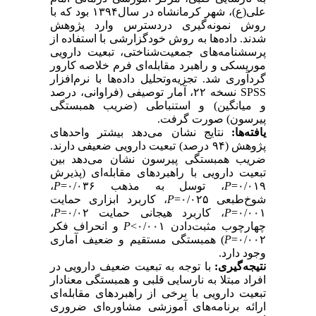
علی(ع)، شهر کرمانشاه در سال۱۳۹۴ بود که با
روش نمونه‌گیری در‌دسترس وارد پژوهش
شدند. داده‌ها به روش خود‌گزارشی با استفاده از
پرسشنامه‌های جمعیت‌شناختی، تبعیت دارویی
موریسکی و راهبرد مقابله‌ای فرم خلاصه کارور
گردآوری شد. تجزیه‌و‌تحلیل داده‌ها با نرم‌افزار
SPSS نسخه ۲۲، آمار توصیفی (فراوانی، درصد
و میانگین) و استنباطی (ضریب همبستگی
پیرسون) صورت گرفت.
یافته‌ها:
نتایج نشان می‌دهد بیشتر واحدهای
پژوهش (۹۴ درصد) تبعیت دارویی ضعیفی دارند.
ضریب همبستگی پیرسون نشان می‌دهد بین
تبعیت دارویی با راهبردهای مقابله‌ای (پذیرش
،
P
، توسل به مذهب ۰/۰۳۶=
P
۰/۰۱۹=
، کاربرد ابزاری حمایت
P
شوخ‌طبعی ۰/۰۲۵=
،
P
، کاربرد هیجانی حمایت ۰/۰۲=
P
۰/۰۰۱=
و انحراف فکر
P
چهارچوب مثبت‌دادن ۰/۰۰۱>
) همبستگی مستقیم و ضعیف آماری
P
۰/۰۰۲=
وجود دارد.
نتیجه‌گیری:
با توجه به تبعیت ضعیف دارویی در
افراد مبتلا به نارسایی قلبی و همبستگی معنادار
تبعیت دارویی با برخی از راهبردهای مقابله‌ای
ارائه برنامه‌های آموزشی مشاوره‌ای ضروری