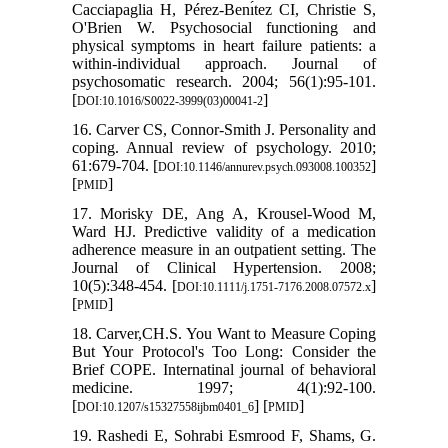
Cacciapaglia H, Pérez-Benı́tez CI, Christie S,
O'Brien W. Psychosocial functioning and
physical symptoms in heart failure patients: a
within-individual approach. Journal of
psychosomatic research. 2004; 56(1):95-101.
[
]
DOI:10.1016/S0022-3999(03)00041-2
16. Carver CS, Connor-Smith J. Personality and
coping. Annual review of psychology. 2010;
61:679-704. [
]
DOI:10.1146/annurev.psych.093008.100352
[
]
PMID
17. Morisky DE, Ang A, Krousel‐Wood M,
Ward HJ. Predictive validity of a medication
adherence measure in an outpatient setting. The
Journal of Clinical Hypertension. 2008;
10(5):348-454. [
]
DOI:10.1111/j.1751-7176.2008.07572.x
[
]
PMID
18. Carver,CH.S. You Want to Measure Coping
But Your Protocol's Too Long: Consider the
Brief COPE. Internatinal journal of behavioral
medicine. 1997; 4(1):92-100.
[
] [
]
DOI:10.1207/s15327558ijbm0401_6
PMID
19. Rashedi E, Sohrabi Esmrood F, Shams, G.