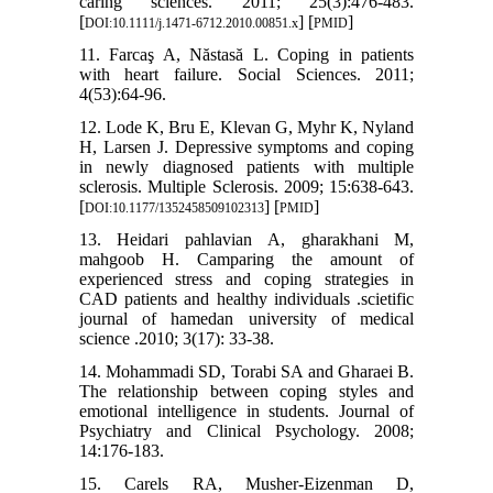
caring sciences. 2011; 25(3):476-483.
[
] [
]
DOI:10.1111/j.1471-6712.2010.00851.x
PMID
11. Farcaş A, Năstasă L. Coping in patients
with heart failure. Social Sciences. 2011;
4(53):64-96.
12. Lode K, Bru E, Klevan G, Myhr K, Nyland
H, Larsen J. Depressive symptoms and coping
in newly diagnosed patients with multiple
sclerosis. Multiple Sclerosis. 2009; 15:638-643.
[
] [
]
DOI:10.1177/1352458509102313
PMID
13. Heidari pahlavian A, gharakhani M,
mahgoob H. Camparing the amount of
experienced stress and coping strategies in
CAD patients and healthy individuals .scietific
journal of hamedan university of medical
science .2010; 3(17): 33-38.
14. Mohammadi SD, Torabi SA and Gharaei B.
The relationship between coping styles and
emotional intelligence in students. Journal of
Psychiatry and Clinical Psychology. 2008;
14:176-183.
15. Carels RA, Musher-Eizenman D,