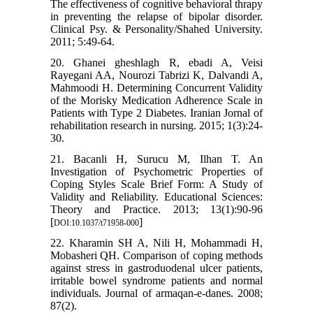
The effectiveness of cognitive behavioral thrapy
in preventing the relapse of bipolar disorder.
Clinical Psy. & Personality/Shahed University.
2011; 5:49-64.
20. Ghanei gheshlagh R, ebadi A, Veisi
Rayegani AA, Nourozi Tabrizi K, Dalvandi A,
Mahmoodi H. Determining Concurrent Validity
of the Morisky Medication Adherence Scale in
Patients with Type 2 Diabetes. Iranian Jornal of
rehabilitation research in nursing. 2015; 1(3):24-
30.
21. Bacanli H, Surucu M, Ilhan T. An
Investigation of Psychometric Properties of
Coping Styles Scale Brief Form: A Study of
Validity and Reliability. Educational Sciences:
Theory and Practice. 2013; 13(1):90-96
[
]
DOI:10.1037/t71958-000
22. Kharamin SH A, Nili H, Mohammadi H,
Mobasheri QH. Comparison of coping methods
against stress in gastroduodenal ulcer patients,
irritable bowel syndrome patients and normal
individuals. Journal of armaqan-e-danes. 2008;
87(2).