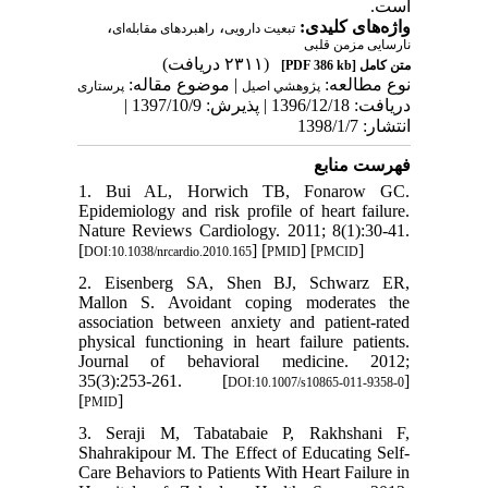
است.
،
،
واژه‌های کلیدی:
تبعیت دارویی
راهبردهای مقابله‌ای
نارسایی مزمن قلبی
(۲۳۱۱ دریافت)
[PDF 386 kb]
متن کامل
نوع مطالعه:
| موضوع مقاله:
پژوهشي اصیل
پرستاری
دریافت: 1396/12/18 | پذیرش: 1397/10/9 |
انتشار: 1398/1/7
فهرست منابع
1. Bui AL, Horwich TB, Fonarow GC.
Epidemiology and risk profile of heart failure.
Nature Reviews Cardiology. 2011; 8(1):30-41.
[
] [
] [
]
DOI:10.1038/nrcardio.2010.165
PMID
PMCID
2. Eisenberg SA, Shen BJ, Schwarz ER,
Mallon S. Avoidant coping moderates the
association between anxiety and patient-rated
physical functioning in heart failure patients.
Journal of behavioral medicine. 2012;
35(3):253-261. [
]
DOI:10.1007/s10865-011-9358-0
[
]
PMID
3. Seraji M, Tabatabaie P, Rakhshani F,
Shahrakipour M. The Effect of Educating Self-
Care Behaviors to Patients With Heart Failure in