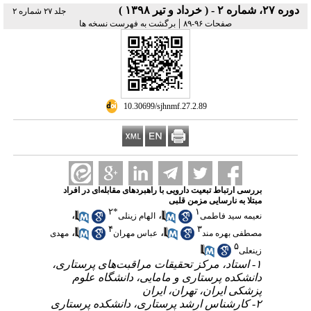
دوره ۲۷، شماره ۲ - ( خرداد و تیر ۱۳۹۸ )
جلد ۲۷ شماره ۲
|
صفحات ۹۶-۸۹
برگشت به فهرست نسخه ها
‎ 10.30699/sjhnmf.27.2.89
بررسی ارتباط تبعیت دارویی با راهبردهای مقابله‌ای در افراد
مبتلا به نارسایی مزمن قلبی
۲
*
۱
،
،
نعیمه سید فاطمی
الهام زینلی
۴
۳
،
،
مصطفی بهره مند
عباس مهران
مهدی
۵
زینعلی
۱- استاد، مرکز تحقیقات مراقبت‌های پرستاری،
دانشکده پرستاری و مامایی، دانشگاه علوم
پزشکی ایران، تهران، ایران
۲- کارشناس ارشد پرستاری، دانشکده پرستاری