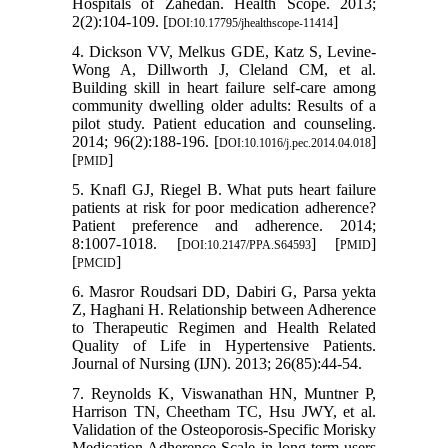
Hospitals of Zahedan. Health Scope. 2013;
2(2):104-109. [
]
DOI:10.17795/jhealthscope-11414
4. Dickson VV, Melkus GDE, Katz S, Levine-
Wong A, Dillworth J, Cleland CM, et al.
Building skill in heart failure self-care among
community dwelling older adults: Results of a
pilot study. Patient education and counseling.
2014; 96(2):188-196. [
]
DOI:10.1016/j.pec.2014.04.018
[
]
PMID
5. Knafl GJ, Riegel B. What puts heart failure
patients at risk for poor medication adherence?
Patient preference and adherence. 2014;
8:1007-1018. [
] [
]
DOI:10.2147/PPA.S64593
PMID
[
]
PMCID
6. Masror Roudsari DD, Dabiri G, Parsa yekta
Z, Haghani H. Relationship between Adherence
to Therapeutic Regimen and Health Related
Quality of Life in Hypertensive Patients.
Journal of Nursing (IJN). 2013; 26(85):44-54.
7. Reynolds K, Viswanathan HN, Muntner P,
Harrison TN, Cheetham TC, Hsu JWY, et al.
Validation of the Osteoporosis-Specific Morisky
Medication Adherence Scale in long-term users