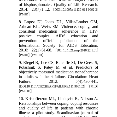
of bisphosphonates. Quality of Life Research.
2014; 23(7):1-12. [
]
DOI:10.1007/s11136-014-0662-3
[
]
PMID
8. Lopez EJ, Jones DL, Villar-Loubet OM,
Arheart KL, Weiss SM. Violence, coping, and
consistent medication adherence in HIV-
positive couples. AIDS education and
prevention: official publication of the
International Society for AIDS Education.
2010; 22(1):61-68. [
]
DOI:10.1521/aeap.2010.22.1.61
[
] [
]
PMID
PMCID
9. Riegel B, Lee CS, Ratcliffe SJ, De Geest S,
Potashnik S, Patey M, et al. Predictors of
objectively measured medication nonadherence
in adults with heart failure. Circulation: Heart
Failure. 2012; 5(4):430-441.
[
] [
]
DOI:10.1161/CIRCHEARTFAILURE.111.965152
PMID
[
]
PMCID
10. Kristofferzon ML, Lindqvist R, Nilsson A.
Relationships between coping, coping resources
and quality of life in patients with chronic
illness: a pilot study. Scandinavian journal of