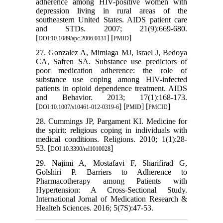
adherence among HIV-positive women with
depression living in rural areas of the
southeastern United States. AIDS patient care
and STDs. 2007; 21(9):669-680.
[
] [
]
DOI:10.1089/apc.2006.0131
PMID
27. Gonzalez A, Mimiaga MJ, Israel J, Bedoya
CA, Safren SA. Substance use predictors of
poor medication adherence: the role of
substance use coping among HIV-infected
patients in opioid dependence treatment. AIDS
and Behavior. 2013; 17(1):168-173.
[
] [
] [
]
DOI:10.1007/s10461-012-0319-6
PMID
PMCID
28. Cummings JP, Pargament KI. Medicine for
the spirit: religious coping in individuals with
medical conditions. Religions. 2010; 1(1):28-
53. [
]
DOI:10.3390/rel1010028
29. Najimi A, Mostafavi F, Sharifirad G,
Golshiri P. Barriers to Adherence to
Pharmacotherapy among Patients with
Hypertension: A Cross-Sectional Study.
International Jornal of Medication Research &
Healteh Sciences. 2016; 5(7S):47-53.