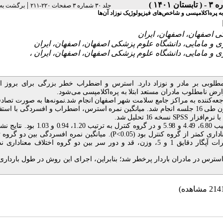
|
جلد ۳۰ شماره ۳ صفحات ۲۲۰-۲۱۱
برگشت به
 پره‌اکلامپسی و شاخص‌های فیزیولوژیک نوزاد آن‌ها
طلوبی بر مادر و نوزاد دارد. استرس و اضطراب خطر بزرگی برای بروز ابت
ض نامطلوب مادران مستعد ابتلا به پره‌اکلامپسی می‌شود.
وی 100 مادر باردار پرخطر مراجعه‌کننده به مراکز جامع سلامت شهر اصفهان انجام شد.نمونه‌‌ها به صورت تص
دو گروه آزمون (46 نفر) و کنترل (50 نفر) قرار گرفتند. تن‌آرامی در گروه آزمون طی 16 جلسه انجام شد. میانگین نمره استرس، اضطراب و افسردگی با
با نرم‌افزار
SPSS
نسخه 16 تحلیل شد.
میانگین نمرات استرس، اضطراب و افسردگی در گروه آزمون به ترتیب 6.80، 4.49 و 5.98 و در گروه کنترل به
 کمتر از گروه کنترل بود (0.05
P<
). میانگین نمره افسردگی بین دو گروه 
). شاخص‌های فیزیولوژیک نوزاد شامل میانگین نمرات آپگار دقایق 1 و 5، وزن، قد و دور سر بین دو گروه اختلاف معن
رس در مادران باردار پرخطر شد؛ بنابراین، اجرای این روش در طول بارداری