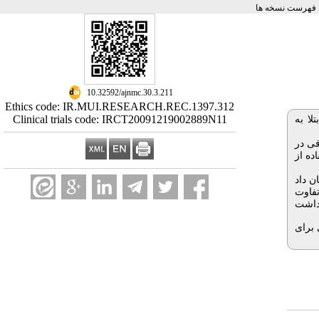
 فهرست نسخه ها
‎ 10.32592/ajnmc.30.3.211
Ethics code: IR.MUI.RESEARCH.REC.1397.312
Clinical trials code: IRCT20091219002889N11
لا به
ادفی در
 استفاده از
 ترتیب 1.20، 0.94 و 1.03 بود. نتایج نشان داد
تفاوت
اداری نداشت
 برای