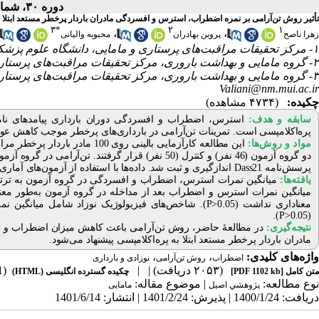
دوره ۳۰، شماره ۳ - ( تابستان ۱۴۰۱ )
تأثیر روش تن‌آرامی بر نمره اضطراب، استرس و افسردگی مادران باردار پرخطر مستعد ابتلا به
۳
*
۲
۱
،
،
زهرا ناصح
پروین بهادران
محبوبه والیانی
۱- مرکز تحقیقات مراقبت‌های پرستاری و مامایی، دانشگاه علوم پزشکی اصفهان، اصفهان، ایران
۲- گروه مامایی و بهداشت باروری، مرکز تحقیقات مراقبت‌های پرستاری و مامایی، دانشگاه علوم پزشکی اصفهان، اصفهان، ایران
۳- گروه مامایی و بهداشت باروری، مرکز تحقیقات مراقبت‌های پرستاری و مامایی، دانشگاه علوم پزشکی اصفهان، اصفهان، ایران ،
Valiani@nm.mui.ac.ir
چکیده:
(۴۷۳۴ مشاهده)
سابقه و هدف:
استرس،
اضطراب و افسردگی دوران بارداری پیامدهای نام
پره‌اکلامپسی است. تمرینات تن‌آرامی در بارداری‌های پرخطر موجب کاهش عوار
مواد و روش‌‌ها:
این مطالعه کارآزمایی بالینی ر
پرسش‌نامه
Dass21
اندازگیری و ثبت شد. داده‌ها با استفاده از آزمون‌های آماری 
یافته‌ها:
میانگین نمرات استرس و اضطراب بعد از مداخله در گروه آزمون به‌طور معناداری
معناداری نداشت (
P>0.05
).
P>0.05
(
نتیجه‌گیری:
در مطالعۀ حاضر، روش تن‌آرامی باعث کاهش میزان اضطراب و است
مادران باردار پرخطر مستعد ابتلا به پره‌اکلامپسی پیشنهاد می‌شود.
واژه‌های کلیدی:
،
،
اضطراب
روش تن‌آرامی
نوزادی و بارداری
(۲۰۵۳ دریافت)
| |
(2141 مشاهده)
متن کامل
[PDF 1102 kb]
چکیده گسترده انگلیسی (HTML)
نوع مطالعه:
| موضوع مقاله:
پژوهشي اصیل
مامایی
دریافت: 1400/1/24 | پذیرش: 1401/2/24 | انتشار: 1401/6/14