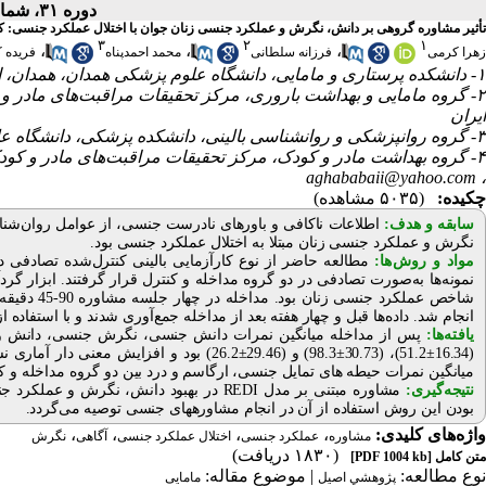
دوره ۳۱، شماره ۳ - ( تابستان ۱۴۰۲ )
تأثیر مشاوره گروهی بر دانش، نگرش و عملکرد جنسی زنان جوان با اختلال عملکرد جنسی: کا
۳
۲
۱
،
،
،
زهرا کرمی
فرزانه سلطانی
محمد احمدپناه
فریده 
۱- دانشکده پرستاری و مامایی، دانشگاه علوم پزشکی همدان، همدان، ایران
۲- گروه مامایی و بهداشت باروری، مرکز تحقیقات مراقبت‌های مادر و
ایران
۳- گروه روانپزشکی و روانشناسی بالینی، دانشکده پزشکی، دانشگاه علوم پزشکی همدان، همدان، ایران
۴- گروه بهداشت مادر و کودک، مرکز تحقیقات مراقبت‌های مادر و کود
aghababaii@yahoo.com
،
چکیده:
(۵۰۳۵ مشاهده)
سابقه و هدف:
اطلاعات ناکافی و باورهای نادرست جنسی، از عوامل روان‌شناخ
نگرش و عملکرد جنسی زنان مبتلا به اختلال عملکرد جنسی بود.
مواد و روش‌‌ها:
مطالعه
نمونه‌ها به‌صورت تصادفی در دو گروه مداخله و کنترل قرار گرفتند. ابزا
شاخص عملکرد جنسی زنان
بود. مداخله در چهار جلسه مشاوره 90-45 دقیقه‌ای در هفته بر اساس مدل
انجام شد. داده‌ها قبل و چهار هفته بعد از مداخله جمع‌آوری شدند و با استفاده از
یافته‌ها:
پس از مداخله میانگین نمرات دانش جنسی، نگرش جنسی، دانش و نگ
(16.34
±
51.2)، (30.73
±
98.3) و (29.46
±
26.2) بود و افزایش معنی
دار آماری نس
میانگین نمرات حیطه
های تمایل جنسی، ارگاسم و درد بین دو گروه مداخله و ک
نتیجه‌گیری:
مشاوره مبتنی بر مدل
REDI
در بهبود دانش، نگرش و عملکرد جن
بودن این روش استفاده از آن در انجام مشاوره­های جنسی توصیه می‌گردد.
واژه‌های کلیدی:
،
،
،
،
مشاوره
عملکرد جنسی
اختلال عملکرد جنسی
آگاهی
نگرش
(۱۸۳۰ دریافت)
متن کامل
[PDF 1004 kb]
نوع مطالعه:
| موضوع مقاله:
پژوهشي اصیل
مامایی