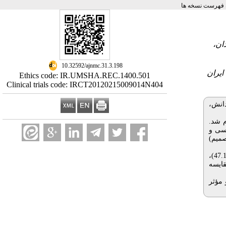
 فهرست نسخه ها
ان،
‎ 10.32592/ajnmc.31.3.198
ایران
Ethics code: IR.UMSHA.REC.1400.501
Clinical trials code: IRCT20120215009014N404
دانش،
 جنسی انجام شد.
نسی و
صمیم)
47.1)،
قایسه
 مؤثر