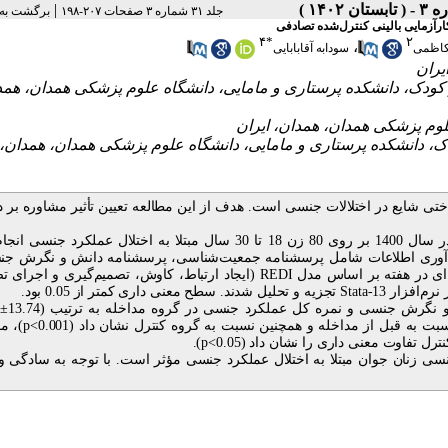
|
جلد ۳۱ شماره ۳ صفحات ۲۰۷-۱۹۸
برگشت به
رآزمایی بالینی کنترل‌شده تصادفی
۴
*
۲
،
کاظمی
سودابه آقابابایی
 کودک، دانشکده پرستاری و مامایی، دانشگاه علوم پزشکی همدان، همد
ک، دانشکده پرستاری و مامایی، دانشگاه علوم پزشکی همدان، همدان، 
تی شایع در اختلالات جنسی است. هدف از این مطالعه تعیین تأثیر مشاوره بر 
حاضر از نوع کارآزمایی بالینی کنترل‌شده تصادفی در سال 1400 بر روی 80 زن 18 تا 30 سال مبتلا به اختلال عملکرد
ر گردآوری اطلاعات شامل پرسشنامه جمعیت‌شناسی، پرسشنامه دانش و نگرش ج
REDI
(ایجاد ارتباط، کاوش، تصمیم‌گیری و اجرای ت
 نرم‌افزار
Stata-13
تجزیه و تحلیل شدند. سطح معنی
داری کمتر از 0.05 بود.
رش جنسی و نمره کل عملکرد جنسی در گروه مداخله به ترتیب (13.74
±
بت به قبل از مداخله و همچنین نسبت به گروه کنترل نشان داد (0.001>
p
)، م
نترل تفاوت معنی
داری را نشان داد (0.05>
p
).
سی زنان جوان مبتلا به اختلال عملکرد جنسی مؤثر است. با توجه به سادگی و