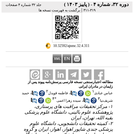
دوره ۳۲، شماره ۴ - ( پاییز ۱۴۰۳ )
جلد ۳۲ شماره ۴ صفحات
|
۳۱۹-۳۱۱
برگشت به فهرست نسخه ها
‎ 10.32592/ajnmc.32.4.311
مطالعه اعتبارسنجی نسخه فارسی پرسش‌نامه پیوند پس از
زایمان در مادران ایرانی
۲
۱
،
،
عباس عبادی
فاطمه قویدل
حمید
۴
*
۳
،
شریف‌نیا
سیده زهرا اعمی
۱- مرکز تحقیقات مراقبت های پرستاری،
پژوهشکده علوم بالینی، دانشگاه علوم پزشکی
بقیه الله، تهران، ایران
۲- کمیته تحقیقات دانشجویی، دانشگاه علوم
پزشکی جندی شاپور اهواز، اهواز، ایران و گروه