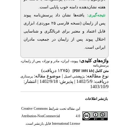
هفته نشان‌دهنده دامنه خوب پایایی است
.
نتیجه‌گیری:
یافته‌ها نشان داد پرسش‌نامه پیوند
پس از زایمان (نسخه فارسی
۲۵
موردی)، ابزاری
قابل اعتماد و معتبر برای غربالگری و شناسایی
اختلال پیوند پس از زایمان در جمعیت مادران
ایرانی است
.
واژه‌های کلیدی:
،
،
،
،
پیوند
ایران
مادر و نوزاد
پس از زایمان
پرسش‌نامه
(۱۲۷۵ دریافت)
متن کامل
[PDF 1691 kb]
نوع مطالعه:
| موضوع مقاله:
پژوهشي اصیل
پرستاری
دریافت: 1402/5/9 | پذیرش: 1402/9/18 | انتشار:
1403/10/9
بازنشر اطلاعات
این مقاله تحت شرایط
Creative Commons
Attribution-NonCommercial 4.0
International License
قابل بازنشر است.