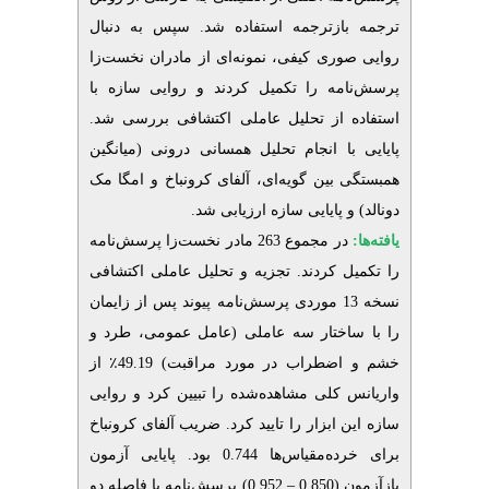
ترجمه بازترجمه استفاده شد. سپس به دنبال
روایی صوری کیفی، نمونه‌ای از مادران نخست‌زا
پرسش‌نامه را تکمیل کردند و روایی سازه با
استفاده از تحلیل عاملی اکتشافی بررسی شد.
پایایی با انجام تحلیل همسانی درونی (میانگین
همبستگی بین گویه‌ای، آلفای کرونباخ و امگا مک
دونالد) و پایایی سازه ارزیابی شد
.
یافته‌ها:
در مجموع 263 مادر نخست‌زا پرسش‌نامه
را تکمیل کردند. تجزیه و تحلیل عاملی اکتشافی
نسخه 13 موردی پرسش‌نامه پیوند پس از زایمان
را با ساختار سه عاملی (عامل عمومی، طرد و
خشم و اضطراب در مورد مراقبت) 49.19٪ از
واریانس کلی مشاهده‌شده را تبیین کرد و روایی
سازه این ابزار را تایید کرد. ضریب آلفای کرونباخ
برای خرده‌مقیاس‌ها
0.744
بود. پایایی آزمون
بازآزمون (
0.850 – 0.952)
پرسش‌نامه با فاصله دو