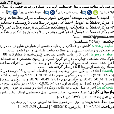
دوره ۳۳، شماره ۱ - ( زمستان ۱۴۰۳ )
بررسی تاثیر مداخله مبتنی بر مدل خودتنظیمی لونتال بر عملکرد و رضایت جنسی زنان مبتلا به
۳
۲
۱
،
،
،
لیلا قربانی
زینب علی مرادی
سیما هاشمی پور
نسی
۱- کمیته دانشجویی توسعه آموزش علوم پزشکی، مرکز مطالعات و توسعه آموزش علوم پزشکی، دانشگاه علوم پزشکی قزوین، قزوین، ایران
۲- مرکز تحقیقات عوامل اجتماعی موثر بر سلامت، پژوهشکده پیشگیری از بیماری‌های غیرواگیر، دانشگاه علوم پزشکی قزوین قزوین، ایران
۳- مرکز تحقیقات متابولیک، پژوهشکده پیشگیری از بیماری‌های غیر واگیر، دانشگاه علوم پزشکی قزوین، قزوین، ایران
۴- مرکز تحقیقات عوامل اجتماعی موثر بر سلامت، پژوهشکده پیشگیری از بیماری‌های غیرواگیر، دانشگاه علوم پزشکی قزوین قزوین، ایران ،
Nbahrami87@gmail.com
چکیده:
(۳۵۹۸ مشاهده)
سابقه و هدف:
کاهش در عملکرد و رضایت جنسی از عوارض شایع دیابت در زنان
بر عملکرد و رضایت جنسی زنان مبتلا به دیابت طراحی و اجرا شده است.
مواد و روش‌‌ها:
‌اجرا شده است. قبل، پس از اتمام و یک، دو و سه ماه پس از اجرای مداخ
معنا‌داری همه آزمون‌ها 0.5 در نظر گرفته شده است.
یافته‌ها:
(14.76؛ 3.20) 8.98، و در 
نسبت به گروه کنترل در پیگیری اول (4.82-؛ 10.91-) 7.87- ، در پیگیری دوم (8.23-؛ 14.0-) 11.11-، و در پیگیری سوم (6.29-؛ 13.64-) 9.96- بوده است.
نتیجه‌گیری:
اجرای مدل لونتال به مثابه رویکردی آسان و مبتنی بر فرد، روش م
واژه‌های کلیدی:
،
،
،
عملکرد جنسی
رضایت جنسی
مدل خودتنظیمی لونتال
دیابت ملیتو
(۹۴۹ دریافت)
متن کامل
[PDF 1157 kb]
نوع مطالعه:
| موضوع مقاله:
پژوهشي اصیل
آموزش در پرستاری و مامایی
دریافت: 1403/2/24 | پذیرش: 1403/5/10 | انتشار: 1403/12/29