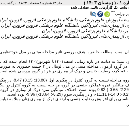
|
جلد ۳۳ شماره ۱ صفحات ۲۳-۱۱
برگشت به 
 دیابت: یک کارآزمایی بالینی تصادفی شده
۴
*
م بهرامی
 است. مطالعه حاضر با هدف بررسی تاثیر مداخله مبتنی بر مدل خودتنظیمی 
این ‌کارآزمایی بالینی تصادفی کنترل‌شده با مشارکت 88 زن مبتلا به دیابت در بازه زمانی اسفن
‌بلوک‌بندی تصادفی چهارتایی در دو گروه کنترل و آزمون تخصیص داده شده‌اند. در گروه آزمون، مداخله مبتنی بر مدل لون
له، عملکرد، رضایت جنسی و درک از بیماری در هر دو گروه بررسی شده اس
اختلاف میانگین نمره رضایت جنسی (فاصله اطمینان 95 درصد) در گروه مداخله ن
پیگیری سوم (15.41؛ 3.78) 9.59 بوده است. اختلاف میانگین نمره عملکرد جنسی در گروه مداخله نسبت به گروه کنترل در
(1.57؛ 0.74-) 0.43، در پیگیری دوم (2.01؛ 0.49-) 0.76، و در پیگیری سوم (2.29؛ 0.65-) 0.82 بوده است. اختلاف میانگین نمره درک از بیما
ناسبی برای افزایش رضایت جنسی و ارتقای درک از بیماری زنان مبتلا به دیاب
س