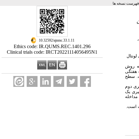
فهرست نسخه ها
‎ 10.32592/ajnmc.33.1.11
Ethics code: IR.QUMS.REC.1401.296
Clinical trials code: IRCT20221114056495N1
لونتال
د۱۴۰۱تا شهریور۱۴۰۲ انجام شده ‌که به‌ روش
تال در ۳ جلسه حضوری به صورت هفتگی
ت. سطح
سبت به گروه کنترل در پیگیری اول (13.80؛ 3.15) 8.47، در پیگیری دوم
 پیگیری یک
ری در گروه مداخله
ت است.