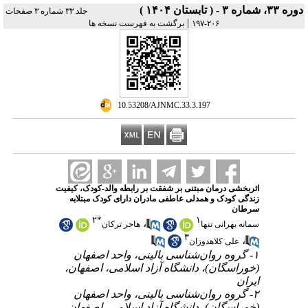
دوره ۳۳، شماره ۳ - ( تابستان ۱۴۰۴ )
جلد ۳۳ شماره ۳ صفحات
|
۲۰۶-۱۹۷
برگشت به فهرست نسخه ها
‎ 10.53208/AJNMC.33.3.197
اثربخشی درمان مبتنی بر شفقت بر رابطه والد-کودک، کیفیت
زندگی کودک و همدلی عاطفی مادران دارای کودک مبتلابه
سرطان
۲
*
۱
،
سمانه بهرانی تنها
هاجر ترکان
۳
،
علی کلاهدوزان
۱- گروه روان‌شناسی بالینی، واحد اصفهان
(خوراسگان)، دانشگاه آزاد اسلامی، اصفهان،
ایران
۲- گروه روان‌شناسی بالینی، واحد اصفهان
(خوراسگان)، دانشگاه آزاد اسلامی، اصفهان،