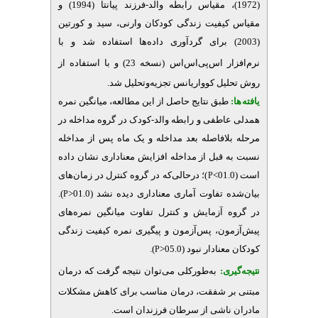
(1972)، مقیاس رابطه والد-فرزند پیانتا (1994) و
مقیاس کیفیت زندگی کودکان وارنی، سید و کورتین
(2003) برای گردآوری داده‌ها استفاده شد
و با
نرم‌افزار اس‌پی‌اس‌اس
(نسخه 23)
و با استفاده از
روش تحلیل کوواریانس تجزیه‌وتحلیل
شد.
یافته‌ها:
طبق نتایج حاصل از این مطالعه، میانگین نمره
همدلی عاطفی و رابطه والد-کودک در گروه مداخله در
مرحله بلافاصله بعد مداخله و یک ماه پس از مداخله
نسبت به قبل از مداخله افزایش معناداری نشان داده
است (01.0>
)؛ درحالی‌که در گروه کنترل در زمان‌های
P
بیان‌شده تفاوت آماری معناداری دیده نشد (01.0<
).
P
در گروه آزمایش و کنترل تفاوت میانگین نمره‌های
پیش‌آزمون، پس‌آزمون و پیگیری نمره کیفیت زندگی
کودکان معنادار نبود (05.0<
).
P
نتیجه‌گیری:
به‌طورکلی می
توان نتیجه گرفت که درمان
مبتنی بر شفقت، درمان مناسب برای کاهش مشکلات
مادران ناشی از سرطان فرزندان است.