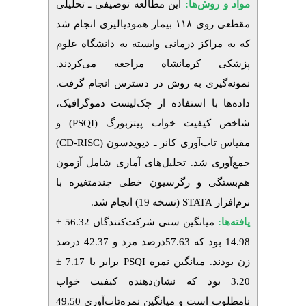
مواد و روش‌‌ها:
این مطالعه توصیفی ـ تحلیلی
مقطعی روی
۱۱۸
بیمار همودیالیزی انجام شد
که به مراکز درمانی وابسته به دانشگاه علوم
پزشکی کرمانشاه مراجعه می‌کردند.
نمونه‌گیری به روش در دسترس انجام گرفت.
داده‌ها با استفاده از چک‌لیست دموگرافیک،
شاخص کیفیت خواب پیتزبورگ
(PSQI)
و
مقیاس تاب‌آوری کانر ـ دیویدسون
(CD-RISC)
جمع‌آوری شد. تحلیل‌های آماری شامل آزمون
هم‌بستگی و رگرسیون خطی چندمتغیره با
نرم‌افزار
STATA (
نسخه 19) انجام شد
.
یافته‌ها:
میانگین سنی شرکت‌کنندگان 56.32 ±
14.98 بود که 57.63درصد مرد و 42.37 درصد
زن بودند. میانگین نمره
PSQI
برابر با 7.17 ±
3.20 بود که نشان‌دهنده کیفیت خواب
نامطلوب است و میانگین نمره‌تاب‌آوری 49.50