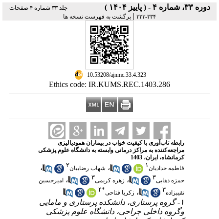
دوره ۳۳، شماره ۴ - ( پاییز ۱۴۰۴ )
جلد ۳۳ شماره ۴ صفحات
|
۳۳۴-۳۲۳
برگشت به فهرست نسخه ها
‎ 10.53208/ajnmc.33.4.323
Ethics code: IR.KUMS.REC.1403.286
رابطه تاب‌آوری با کیفیت خواب در بیماران همودیالیزی
مراجعه‌کننده به مراکز درمانی وابسته به دانشگاه علوم پزشکی
کرمانشاه، ایران، 1403
۲
۱
،
،
فاطمه حدادیان
شهاب رضاییان
۳
۳
،
،
حمزه ذهابی
زهره کریمی
امیرحسین
۴
*
۳
،
نقیبزاده
زکریا فتاحی
۱- گروه پرستاری، دانشکده پرستاری و مامایی
وگروه داخلی جراحی، دانشگاه علوم پزشکی