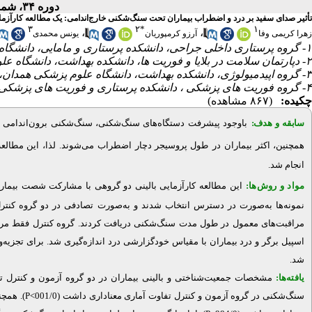
دوره ۳۴، شماره ۱ - ( زمستان ۱۴۰۴ )
تأثیر صدای سفید بر درد و اضطراب بیماران تحت سنگ‌شکنی خارج‌اندامی: یک مطالعه کارآزما
۳
۲
*
۱
،
،
زهرا کریمی وفا
آرزو کرمپوریان
یونس محمدی
۱- گروه پرستاری داخلی جراحی، دانشکده پرستاری و مامایی، دانشگاه علوم پزشکی همدان، همدان، ایران
۲- دپارتمان سلامت در بلایا و فوریت ها، دانشکده بهداشت، دانشگاه علوم پزشکی همدان، همدان، ایران ،
۳- گروه اپیدمیولوژی، دانشکده بهداشت، دانشگاه علوم پزشکی همدان، همدان، ایران
۴- گروه فوریت های پزشکی ، دانشکده پرستاری و فوریت های پزشکی، دانشگاه علوم پزشکی البرز، کرج، ایران
چکیده:
(۸۶۷ مشاهده)
سابقه و هدف:
باوجود پیشرفت دستگاه‌های سنگ‌شکنی، سنگ‌‌شکنی برون‌اندامی
همچنین،
اکثر
بیماران
در
طول پروسیجر دچار
اضطراب
می
شوند.
لذا، این مطالع
انجام شد.
مواد و روش‌‌ها:
این مطالعه کارآزمایی بالینی دو گروهی با مشارکت شصت بیمار
نمونه‌ها به‌صورت در دسترس انتخاب شدند و به‌صورت تصادفی در دو گروه کنترل
مراقبت‌های معمول در طول مدت سنگ‌شکنی دریافت کردند. گروه کنترل فقط مراق
اسپیل برگر و درد بیماران با مقیاس
خودگزارشی درد اندازه‌گیری شد. برای تجزیه‌
شد.
یافته‌ها:
مشخصات جمعیت‌شناختی و بالینی بیماران در دو گروه آزمون و کنترل تفاوت
سنگ‌شکنی در گروه آزمون و کنترل تفاوت آماری معناداری داشت (001/0
P<
). همچ