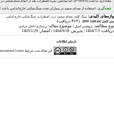
معناداری نداشت (984/0
P=
)، اما میانگین نمره اضطراب بعد از اتمام سنگ‌شکنی در گروه
نتیجه‌گیری:
استفاده از صدای سفید در بیماران تحت ‌سنگ‌شکنی خارج‌اندامی باعث
واژه‌های کلیدی:
،
،
،
،
سنگ ‌کلیه
صدای سفید
درد
اضطراب
سنگ‌شکنی خارج اندامی
(۳۶۲ دریافت)
متن کامل
[PDF 1100 kb]
نوع مطالعه:
| موضوع مقاله:
پژوهشي اصیل
پرستاری داخلی جراحی
دریافت: 1404/7/3 | پذیرش: 1404/9/18 | انتشار: 1405/1/29
بازنشر اطلاعات
این مقاله تحت شرایط
ternational License