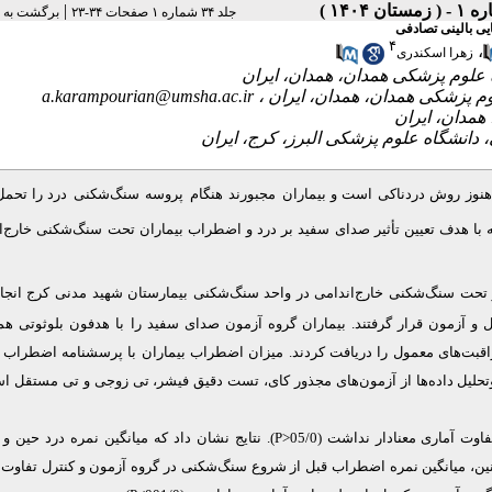
|
جلد ۳۴ شماره ۱ صفحات ۳۴-۲۳
برگشت به 
یی بالینی تصادفی
۴
،
زهرا اسکندری
a.karampourian@umsha.ac.ir
 هنوز روش دردناکی است
و بیماران
مجبورند
هنگام
پروسه
سنگ‌شکنی
درد را تحمل
ه با هدف تعیین تأثیر صدای سفید بر درد و اضطراب بیماران تحت سنگ‌شکنی خارج‌ا
 تحت سنگ‌شکنی خارج‌اندامی در واحد سنگ‌شکنی بیمارستان شهید مدنی کرج انجا
 و آزمون قرار گرفتند.
بیماران گروه آزمون صدای سفید را با هدفون بلوثوتی همر
بت‌های معمول را دریافت کردند. میزان اضطراب بیماران با پرسش‏نامه اضطراب 
وتحلیل داده‌ها از آزمون‌های مجذور کای، تست دقیق فیشر، تی زوجی و تی مستقل اس
 آماری معنادار نداشت (05/0
P>
). نتایج نشان داد که میانگین نمره درد حین و ب
نین، میانگین نمره اضطراب قبل از شروع سنگ‌شکنی در گروه آزمون و کنترل تفاوت 