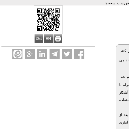
فهرست نسخه ها
کنند
.
ندامی
م شد.
اه با
آشکار
تفاده
عد از
آماری