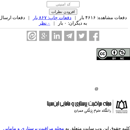
دفعات چاپ: ۸۶۷ بار
| دفعات ارسال
به دیگران: ۰ بار |
۰ نظر
ی مولفان محفوظ است.
اه علوم پزشکی همدان
گاه علوم پزشکی همدان
:
ایت متعلق به
مجله مراقبت پرستاری و مامایی