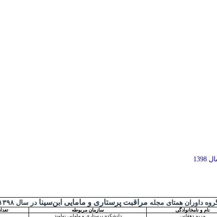
1398
مراقبت پرستاری و مامایی ابن‌سینا
روه داوران همتای مجله
در سال
۱۳۹۸
نام و نام­خانوادگی
سازمان مربوطه
تعدا
مریم دهقانی
دانشکده پرستاری و مامایی نهاوند