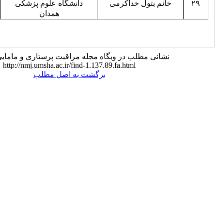
 خداکرمی
دانشگاه علوم پزشکی
۱
همدان
ب در وبگاه مجله مراقبت پرستاری و مامایی ابن‌سینا:
http://nmj.umsha.ac.ir/find-1.137.89.fa.html
برگشت به اصل مطلب