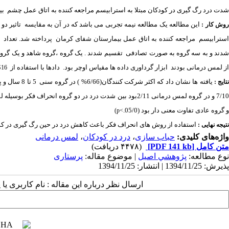
شدت درد رگ گیری در کودکان مبتلا به استرابیسم مراجعه کننده به اتاق عمل چشم
بی
این مطالعه یک مطالعه نیمه تجربی می باشد که در آن به مقایسه
تاثیر دو
وش کار :
سترابیسم
مراجعه کننده به اتاق عمل بیمارستان شفای کرمان
پرداخته شد. تعداد
دند و به سه گروه به صورت تصادفی
تقسیم شدند . یک گروه ،گروه شاهد و یک گروه
از لمس درمانی بودند
ابزار گرداوری داده ها مقیاس اوچر بود.
دادها با استفاده از
S16
یافته ها نشان داد که اکثر شرکت کنندگان(6/66% ) در گروه سنی
5 تا 8 سال و پسر بودند (7/54%) . میانگین شدت درد در گروه شاهد یا عادی 9/18 در گروه
تایج :
7/1 و در گروه لمس درمانی 2/11بود بین شدت درد در دو گروه انحراف فکر بوسیله لمس و بازی درمانی تفاوت معنی داری وجود نداشت(05/0
و گروه عادی تفاوت معنی دار بود (05/0
.
(p<
استفاده از روش های انحراف فکر باعث کاهش درد در حین رگ گیری در ک
نتیجه نهایی :
واژه‌های کلیدی:
حباب سازی
،
درد در کودکان
،
لمس درمانی
متن کامل
[PDF 141 kb]
(۴۴۷۸ دریافت)
نوع مطالعه:
پژوهشي اصیل
| موضوع مقاله:
پرستاری
پذیرش: 1394/11/25 | انتشار: 1394/11/25
ارسال نظر درباره این مقاله : نام کاربری ی