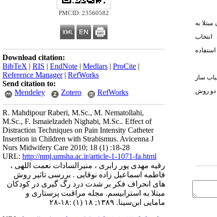
PMCID: 23560582
بتلا به
انتخاب
استفاده
Download citation:
BibTeX
|
RIS
|
EndNote
|
Medlars
|
ProCite
|
Reference Manager
|
RefWorks
باب ساز
Send citation to:
 دو روش
Mendeley
Zotero
RefWorks
R. Mahdipour Raberi, M.Sc., M. Nematollahi,
M.Sc., F. Ismaielzadeh Nighabi, M.Sc.. Effect of
Distraction Techniques on Pain Intensity Catheter
Insertion in Children with Strabismus. Avicenna J
Nurs Midwifery Care 2010; 18 (1) :18-28
URL:
http://nmj.umsha.ac.ir/article-1-1071-fa.html
رقیه مهدی پور رابری ، منیرالسادات نعمت اللهی ،
فاطمه اسماعیل زاده نوقایی . بررسی تاثیر روش
های انحراف فکر بر شدت درد رگ گیری در کودکان
مبتلا به استرابیسم. مجله مراقبت پرستاری و
مامایی ابن‌سینا. ۱۳۸۹; ۱۸ (۱) :۱۸-۲۸