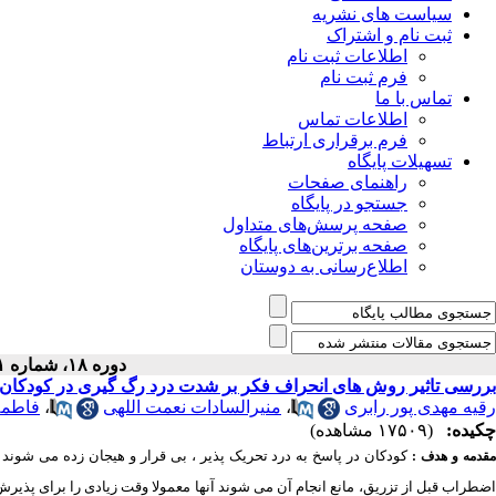
سیاست های نشریه
ثبت نام و اشتراک
اطلاعات ثبت نام
فرم ثبت نام
تماس با ما
اطلاعات تماس
فرم برقراری ارتباط
تسهیلات پایگاه
راهنمای صفحات
جستجو در پایگاه
صفحه پرسش‌های متداول
صفحه برترین‌های پایگاه
اطلاع‌رسانی به دوستان
دوره ۱۸، شماره ۱ - ( ۴-۱۳۸۹ )
بررسی تاثیر روش های انحراف فکر بر شدت درد رگ گیری در کودکان مب
رقیه مهدی پور رابری
،
منیرالسادات نعمت اللهی
،
فاطمه
چکیده:
(۱۷۵۰۹ مشاهده)
کودکان در پاسخ به درد تحریک پذیر ، بی قرار و هیجان زده می شوند 
قدمه و هدف :
اضطراب قبل از تزریق، مانع انجام آن می شوند آنها معمولا وقت زیادی را برای پذیر