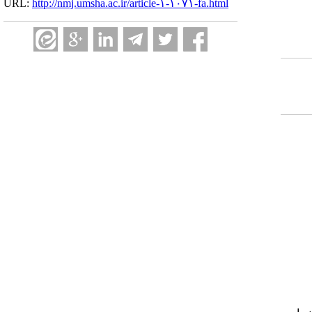
URL:
http://nmj.umsha.ac.ir/article-۱-۱۰۷۱-fa.html