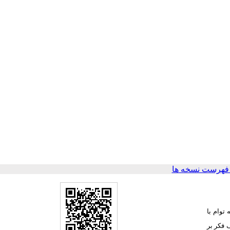
فهرست نسخه ها
 توام با
 فکر بر