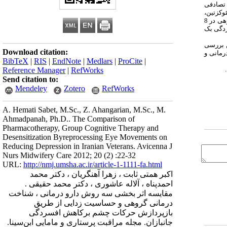
طور تصادفی
وکزتین،
فلووکسامین و سرترالین) یا ترکیب دارویی مانند لیتیم بادوز مؤثر دریافت کردند و گروه های درمان حساسیت زدایی از طریق بازپردازش حرکات چشم و شناخت درمانی گروهی در 8
 افسردگی بک
ن بررسی
Download citation:
رمانی و
BibTeX
|
RIS
|
EndNote
|
Medlars
|
ProCite
|
Reference Manager
|
RefWorks
Send citation to:
Mendeley
Zotero
RefWorks
A. Hemati Sabet, M.Sc., Z. Ahangarian, M.Sc., M.
Ahmadpanah, Ph.D.. The Comparison of
Pharmacotherapy, Group Cognitive Therapy and
Desensitization Byreprocessing Eye Movements on
Reducing Depression in Iranian Veterans. Avicenna J
Nurs Midwifery Care 2012; 20 (2) :22-32
URL:
http://nmj.umsha.ac.ir/article-1-1111-fa.html
اکبر همتی ثابت ، زهرا آهنگریان ، دکتر محمد
احمدپناه ، آلاله عاشوری ، دکتر محمد حقیقی .
مقایسه اثر بخشی سه روش دارو درمانی ، شناخت
درمانی گروهی و حساسیت زدایی از طریق
بازپردازش حرکات چشم برکاهش افسردگی
جانبازان. مجله مراقبت پرستاری و مامایی ابن‌سینا.