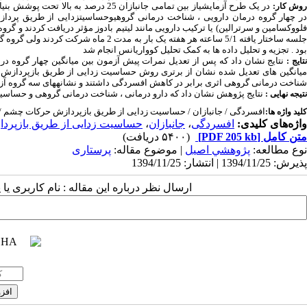
در یک طرح آزمایشیاز بین تمامی جانبازان 25 درصد به بالا تحت پوشش بنیاد شهید منطقه جنوب و جنوب غرب شهر تهران
وش کار:
ر چهار گروه درمان دارویی ، شناخت درمانی گروهی
و
حساسیت
زدایی از طریق پرداز
جلسه ساختار یافته 5/1 ساعته هر هفته یک 
بود . تجزیه و تحلیل داده ها به کمک تحلیل کوواریانس انجام شد
نتایج نشان داد که پس از تعدیل نمرات پیش آزمون بین میانگین چهار گروه در پس 
تایج :
میانگین های تعدیل شده نشان از برتری روش حساسیت زدایی از طریق بازپردازش 
شناخت درمانی گروهی اثری برابر در کاهش افسردگی داشتند و نشانه­های سه گروه آزم
نتایج پژوهش نشان داد که دارو درمانی ، شناخت درمانی گروهی و حساس
نتیجه نهایی :
افسردگی / جانبازان / حساسیت زدایی از طریق بازپردازش حرکات چشم / 
کلید واژه ها:
واژه‌های کلیدی:
افسردگی
،
جانبازان
،
حساسیت زدایی از طریق بازپر
متن کامل
[PDF 205 kb]
(۵۴۰۰ دریافت)
نوع مطالعه:
پژوهشي اصیل
| موضوع مقاله:
پرستاری
پذیرش: 1394/11/25 | انتشار: 1394/11/25
ارسال نظر درباره این مقاله : نام کاربری ی