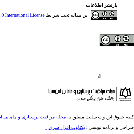
بازنشر اطلاعات
این مقاله تحت شرایط
 International License
حق تالیف (کپی رایت) برای مولفان محفوظ است.
صاحب امتیاز:
دانشگاه علوم پزشکی همدان
ناشر:
انتشارات دانشگاه علوم پزشکی همدان
شماره تماس مجله
: 08138380150
شماره تماس ناشر:
08138380548
ایمیل:
managingeditornmj
gmail.com
کلیه حقوق این وب سایت متعلق به
مجله مراقبت پرستاری و مامایی ابن
طراحی و برنامه نویسی :
یکتاوب افزار شرق |