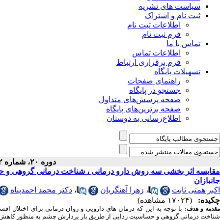
سیاست های نشریه
ثبت نام و اشتراک
اطلاعات ثبت نام
فرم ثبت نام
تماس با ما
اطلاعات تماس
فرم برقراری ارتباط
تسهیلات پایگاه
راهنمای صفحات
جستجو در پایگاه
صفحه پرسش‌های متداول
صفحه برترین‌های پایگاه
اطلاع‌رسانی به دوستان
دوره ۲۰، شماره ۲ - ( ۵-۱۳۹۱ )
مقایسه اثر بخشی سه روش دارو درمانی ، شناخت درمانی گروهی و
جانبازان
اکبر همتی ثابت
،
زهرا آهنگریان
،
دکتر محمد احمدپناه
چکیده:
(۱۷۰۲۴ مشاهده)
با توجه به این که درمان های دارویی و روان درمانی برای اختلال ا
قدمه و هدف:
شناخت درمانی گروهی و حساسیت زدایی از طریق باز پردازش چشم به منظور کاهش ا