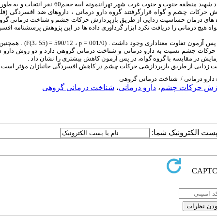
نمونه ای
به حجم60 نفر انتخاب و به 
ش حرکات چشم و گواه قرارگرفتند گروه دارو درمانی ، داروهای ضد افسردگی (فلئ
بار به مدت 2 ماه شرکت کردند ولی گروه گواه هیچ درمانی را دریافت نکرد ابزار گردآوری داده ها در این پژوهش پرسشنامه
آزمون تفاوت معناداری وجود داشت . (001/0 =
، 590/12 = (55 ،3)
) . همچنی
F
p
حرکات چشم نسبت به دارو درمانی و شناخت درمانی گروهی دارد و دو روش دارو د
ایش در مقایسه با گروه گواه، در پس آزمون کاهش بیشتری را نشان داد .
یت زدایی از طریق بازپردازشی حرکات چشم در کاهش افسردگی جانبازان مؤثر است .
دارو درمانی / شناخت درمانی گروهی
دازش حرکات چشم
،
دارو درمانی
،
شناخت درمانی گروهی
ا پست الکترونیک شما: