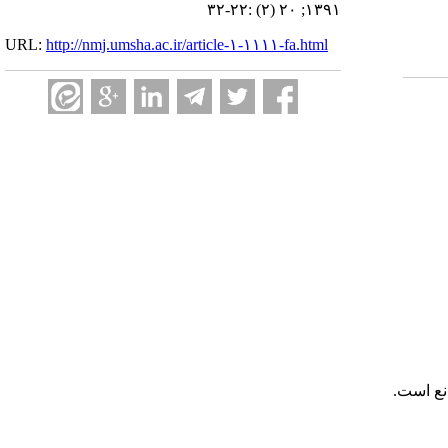
۱۳۹۱; ۲۰ (۲) :۲۲-۳۲
URL:
http://nmj.umsha.ac.ir/article-۱-۱۱۱۱-fa.html
انع است.