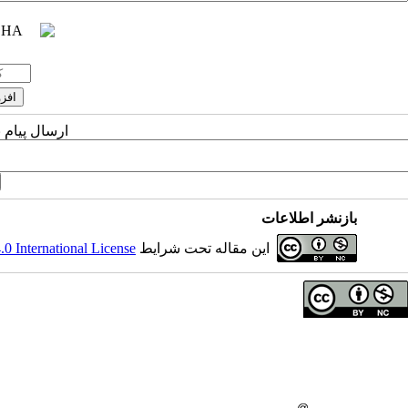
ارسال پیام 
بازنشر اطلاعات
این مقاله تحت شرایط
 International License
حق تالیف (کپی رایت) برای مولفان محفوظ است.
صاحب امتیاز:
دانشگاه علوم پزشکی همدان
ناشر:
انتشارات دانشگاه علوم پزشکی همدان
شماره تماس مجله
: 08138380150
شماره تماس ناشر:
08138380548