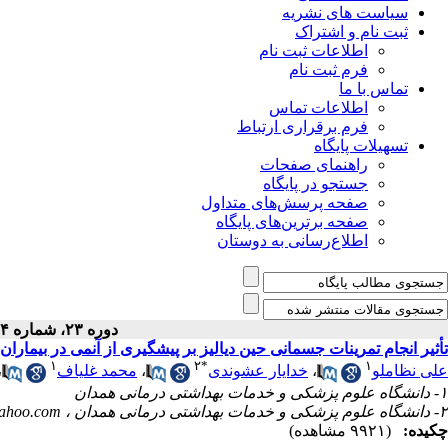
سیاست های نشریه
ثبت نام و اشتراک
اطلاعات ثبت نام
فرم ثبت نام
تماس با ما
اطلاعات تماس
فرم برقراری ارتباط
تسهیلات پایگاه
راهنمای صفحات
جستجو در پایگاه
صفحه پرسش‌های متداول
صفحه برترین‌های پایگاه
اطلاع‌رسانی به دوستان
دوره ۲۳، شماره ۴ - ( ۱۰-۱۳۹۴ )
تأثیر انجام تمرینات جسمانی حین دیالیز بر پیشگیری از آنمی در بیماران
۱
۲
*
۱
علی نظاملو
،
خدایار عشوندی
،
محمد غلیاف
،
۱- دانشگاه علوم پزشکی و خدمات بهداشتی درمانی همدان
۲- دانشگاه علوم پزشکی و خدمات بهداشتی درمانی همدان ،
ahoo.com
چکیده:
(۹۹۲۱ مشاهده)