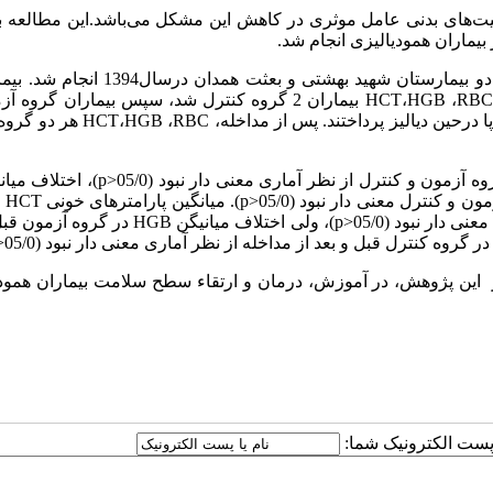
لیت‌های بدنی عامل موثری در کاهش این مشکل می‌باشد.این مطالعه 
بیماران همودیالیزی انجام شد.
این کارآزمایی بالینی با شرکت 76 بیمار همودیالیزی در دو بیمارستان شهید بهشتی و بعث
RBC
،
HGB
،
HCT
بیماران 2 گروه کنترل شد، سپس بیماران گروه آ
RBC
،
HGB
،
HCT
هر دو گروه 
 آزمون و کنترل از نظر آماری معنی دار نبود (05/0
p>
)، اختلاف میان
ن و کنترل معنی دار نبود (05/0
p>
). میانگین پارامترهای خونی
HCT
و
 دار نبود (05/0
p>
)، ولی اختلاف میانیگن
HGB
در گروه آزمون قبل
ر گروه کنترل قبل و بعد از مداخله از نظر آماری معنی دار نبود (05/0
>
 از این پژوهش، در آموزش، درمان و ارتقاء سطح سلامت بیماران همود
ا پست الکترونیک شما: