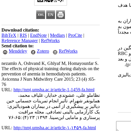
با هدف
ت همدان درسال1394 انجام شد. بیماران به
زمون به
Download citation:
مجدداً
BibTeX
|
RIS
|
EndNote
|
Medlars
|
ProCite
|
Reference Manager
|
RefWorks
Send citation to:
گین در
Mendeley
Zotero
RefWorks
RBC
 و بعد
nezamlo A, Oshvand K, Ghlyaf M, Homayounfar S.
).
p
The effects of physical training during dialysis on the
prevention of anemia in hemodialysis patients.
یالیزی
Avicenna J Nurs Midwifery Care 2015; 23 (4) :65-
76
URL:
http://nmj.umsha.ac.ir/article-1-1459-fa.html
نظاملو علی، عشوندی خدایار، غلیاف محمد،
همایونفر شهرام. تأثیر انجام تمرینات جسمانی حین
دیالیز بر پیشگیری از آنمی در بیماران همودیالیزی:
یک کارآزمایی بالینی تصادفی. مجله مراقبت
پرستاری و مامایی ابن‌سینا. ۱۳۹۴; ۲۳ (۴) :۶۵-۷۶
URL:
http://nmj.umsha.ac.ir/article-۱-۱۴۵۹-fa.html