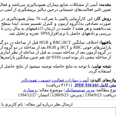
مقدمه:
آنمی از مشکلات شایع بیماران همودیالیزی می‌باشد و فعا
تعیین تاثیر فعالیت‌های جسمانی درحین دیالیز برپیشگیری از آنمی در 
روش کار:
صورت تصادفی به2گروه آزمون و کنترل تقسیم شدند. ابتدا سطح
مدت4هفته و هر هفته 3 جلسه در 2زمان 15دقیقه­ای به پدال زدن با پا درحین دیالیز ­پرداختند. پس از مداخله،
بررسی و داده­های حاصل با نرم افزار
SPSS
تجزیه و تحلیل شد.
یافته­ها:
اختلاف میانگین
RBC,HCT
و
HGB
قبل از مداخله در دو گروه
پارامترهای خونی
RBC
و
HCT
و
HGB
بعد از مداخله در دو گروه آزمو
در گروه آزمون بعد از مداخله نسبت به قبل از مداخله از نظر آماری معنی
از مداخله معنی دار بوده است (03/0=
p
). هم چنین،میانگین پارامترها د
نتیجه نهایی:
با توجه به نتایج حاصله توصیه می­شود از نتایج حاصل
استفاده گردد.
واژه‌های کلیدی:
آنمی، بیماران، فعالیت جسمی، همودیالیز
متن کامل
[PDF 918 kb]
(۴۱۲۱ دریافت)
نوع مطالعه:
مرور سیستماتیک
| موضوع مقاله:
پرستاری
دریافت: 1394/9/23 | پذیرش: 1280/9/23 | انتشار: 1394/12/27
ارسال نظر درباره این مقاله : نام کاربری ی