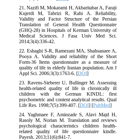
21. Nazifi M, Mokarami H, Akbaritabar 
Kujerdi M, Tabrizi R, Rahi A. Reli
Validity and Factor Structure of the
Translation of General Health Quest
(GHQ-28) in Hospitals of Kerman Unive
Medical Sciences. J Fasa Univ M
2014;3(4):336-42.
22. Eshaghi S-R, Ramezani MA, Shahs
Pooya A. Validity and reliability of t
Form-36 Items questionnaire as a me
quality of life in elderly Iranian populat
Appl Sci. 2006;3(3):1763-6. [
DOI
]
23. Ravens-Sieberer U, Bullinger M. A
health-related quality of life in chroni
children with the German KINDL
psychometric and content analytical resu
Life Res. 1998;7(5):399-407. [
DOI
] [
Pu
24. Yaghmaee F, Aminzade S, Alavi
Rasoly M, Norian M. Translation and
psychological characteristics children
related quality of life questionnaire
Payesh. 2013;11(6):841-7.