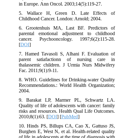
in Europe. Ann Oncol. 2003;14(5):119-2
5. Wallace H, Green D. Late Eff
Childhood Cancer. London: Arnold; 200
6. Grootenhuis MA, Last BF. Predi
parental emotional adjustment to c
cancer. Psychooncology. 1997;6(2)
[
DOI
]
7. Hamed Tavasoli S, Alhani F. Evalu
parent satiafactionn of nursing 
thalassemic children. J Urmia Nurs M
Fac. 2011;9(1):9-11.
8. WHO. Guidelines for Drinking-water
Recommendations.: World Health Organ
2004.
9. Barakat LP, Marmer PL, Schwa
Quality of life of adolescents with cance
risks and resources. Health Qual Life 
2010;8(1):63. [
DOI
] [
PubMed
]
10. Hinds PS, Billups CA, Cao X, Gat
Burghen E, West N, et al. Health-relate
of life in adolescents at the time of diagn