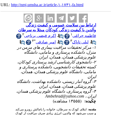
URL:
http://nmj.umsha.ac.ir/article-۱-۱۷۳۱-fa.htm
ین سلامت عمومی و کیفیت زندگی
ا کیفیت زندگی کودکان مبتلا به سرطان
۲
۱
اکرم فیضی برناجی
،
راغی
۴
*
۳
امیر صادقی
،
تاپاک
۱- قیقات مراقبت بیماری های مزمن در
نشکده پرستاری و مامایی، دانشگاه
کی همدان، همدان، ایران
۲- ی کارشناسی ارشد پرستاری کودکان
قیقات دانشجویی، دانشکده پرستاری و
 دانشگاه علوم پزشکی همدان، همدان
۳- ار زیستی، دانشکده بهداشت، دانشگاه
کی همدان، همدان، ایران
۴- رستاری، دانشگاه علوم پزشکی همدان
Ambehrad@yahoo.c
(۱۳۵۵۵ مشاهده)
ای کودک به سرطان، خانواده را باچالش روبرو می
کند
شود که والدین، انرژی زیادی صرف مراقبت از کودک