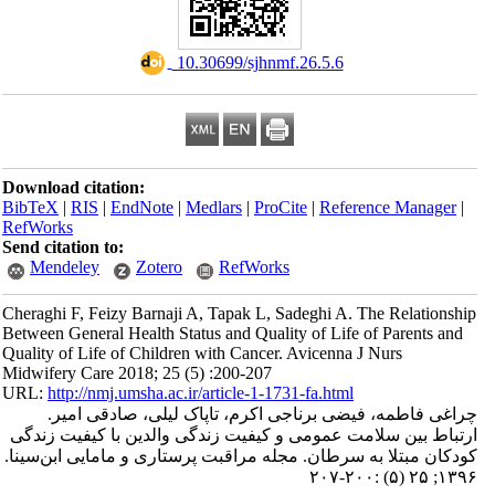
‎ 10.30699/sjhnmf.26.5.6
Download citation:
BibTeX
|
RIS
|
EndNote
|
Medlars
|
ProCite
|
Refe
RefWorks
Send citation to:
Mendeley
Zotero
RefWorks
Cheraghi F, Feizy Barnaji A, Tapak L, Sadeghi A.
Between General Health Status and Quality of Lif
Quality of Life of Children with Cancer. Avicenna
Midwifery Care 2018; 25 (5) :200-207
URL:
http://nmj.umsha.ac.ir/article-1-1731-fa.htm
ضی برناجی اکرم، تاپاک لیلی، صادقی امیر
 عمومی و کیفیت زندگی والدین با کیفیت زندگی
سرطان. مجله مراقبت پرستاری و مامایی ابن‌سینا