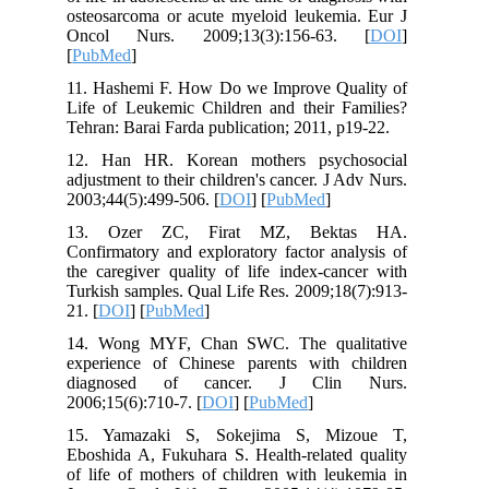
osteosarcoma or acute myeloid leukemi
Oncol Nurs. 2009;13(3):156-63
[
PubMed
]
11. Hashemi F. How Do we Improve Qu
Life of Leukemic Children and their F
Tehran: Barai Farda publication; 2011, p
12. Han HR. Korean mothers psych
adjustment to their children's cancer. J 
2003;44(5):499-506. [
DOI
] [
PubMed
]
13. Ozer ZC, Firat MZ, Bekt
Confirmatory and exploratory factor an
the caregiver quality of life index-ca
Turkish samples. Qual Life Res. 2009;1
21. [
DOI
] [
PubMed
]
14. Wong MYF, Chan SWC. The qual
experience of Chinese parents with 
diagnosed of cancer. J Clin
2006;15(6):710-7. [
DOI
] [
PubMed
]
15. Yamazaki S, Sokejima S, Mi
Eboshida A, Fukuhara S. Health-related
of life of mothers of children with le