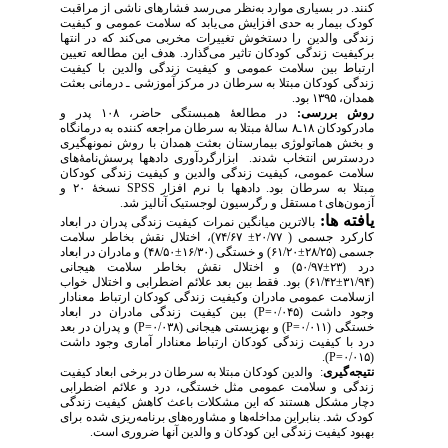
اری موارد به
نظر می
رسد فشارهای ناشی از مراقبت
 به حدی افزایش می
یابد که سلامت عمومی و کیفیت
دین را دستخوش تغییرات مخربی می
کند که در انتها
دگی کودکان تاثیر می
گذارد. هدف این مطالعه تعیین
 سلامت عمومی و کیفیت زندگی والدین با کیفیت
ان مبتلا به سرطان در مرکز آموزشی ـ درمانی بعثت
سی
در مطالعۀ همبستگی حاضر، ۱۰۸ پدر و
مادرکودکان ۱۸ـ۸ سالۀ مبتلا به سرطان مراجعه کننده به درمانگاه
ولوژی بیمارستان بعثت همدان با روش نمونه­گیری
تخاب شدند. ابزار­گردآوری داده­ها پرسش‌نامۀ­های
ی، کیفیت زندگی والدین و کیفیت زندگی کودکان
نسخۀ ۲۰ و
SPSS
داده­ها با نرم افزار
سرطان بود
مستقل و رگرسیون لوجستیک آنالیز شد.
بالاترین میانگین نمرات کیفیت زندگی پدران در ابعاد
)، اختلال نقش بخاطر سلامت
۷۴/۶۷
±
( ۲۰/۷۷
۴۸/۵۰) و مادران در ابعاد
±
۶۱/۲۰) و خستگی (۱۶/۳۰
±
۵۰/۹۷) و اختلال نقش بخاطر سلامت هیجانی
۶۱/۴۲) بود. فقط بین بعد علائم اضطرابی و اختلال خواب
ومی مادران وکیفیت زندگی کودکان ارتباط معنادار
وجود داشت (P=۰/۰۴۵) بین کیفیت زندگی مادران در ابعاد
و بهزیستی هیجانی (P=۰/۰۳۸) و پدران در بعد
یت زندگی کودکان ارتباط معنادار آماری وجود داشت
والدین کودکان مبتلا به سرطان در برخی ابعاد کیفیت
لامت عمومی مثل خستگی، درد و علائم اضطرابی
 هستند که این مشکلات باعث کاهش کیفیت زندگی
ابراین مداخله
ها و مشاوره
های برنامه
ریزی شده برای
ت زندگی این کودکان و والدین آنها ضروری است