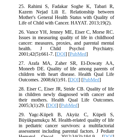
25. Rahimi S, Fadakar Soghe K, Ta
Kazem Nejad Lili E. Relationship 
Mother's General Health Status with Qu
Life of Child with Cancer. HAYAT. 2013
26. Vance YH, Jenney ME, Eiser C, M
Issues in measuring quality of life in 
cancer: measures, proxies, and parenta
health. J Child Psychol Psyc
2001;42(5):661-7. [
DOI
] [
PubMed
]
27. Arafa MA, Zaher SR, El-Dow
Moneeb DE. Quality of life among pa
children with heart disease. Health Q
Outcomes. 2008;6(1):91. [
DOI
] [
PubMe
28. Eiser C, Eiser JR, Stride CB. Qualit
in children newly diagnosed with ca
their mothers. Health Qual Life O
2005;3(1):29. [
DOI
] [
PubMed
]
29. Yagc-Küpeli B, Akyüz C, Kü
Büyükpamukçu M. Health-related quality
in pediatric cancer survivors: a multi
assessment including parental factors. 
Hematol Oncol. 2012;34(3):194-9