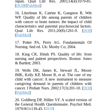
Japan. Qual Life Res. 2005;14(4):
[
DOI
] [
PubMed
]
16. Litzelman K, Catrine K, Gangnon
WP. Quality of life among parents of 
with cancer or brain tumors: the impact
characteristics and parental psychosocial
Qual Life Res. 2011;20(8):1261-9
[
PubMed
]
17. Potter PA, Perry AG. Fundamen
Nursing. 6nd ed. Uk: Mosby Co; 2004.
18. King CR, Hinds PS. Quality of li
nursing and patient perspectives. Bost
& Bartlett; 2003.
19. Wells DK, James K, Stewart JL
IMK, Kelly KP, Moore B, et al. The ca
child with cancer: A new instrument to
caregiving demand in parents of child
cancer. J Pediatr Nurs. 2002;17(3):201-1
[
PubMed
]
20. Goldberg DP, Hillier VF. A scaled v
the General Health Questionnaire. Psyc
1979;9(1):139-45. [
DOI
]