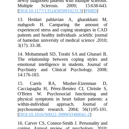
newly diagnosed patients with multiple s
Multiple Sclerosis. 2009; 15:6
[
DOI:10.1177/1352458509102313
] [
PM
13. Heidari pahlavian A, gharak
mahgoob H. Camparing the amo
experienced stress and coping strategi
patients and healthy individuals .scietifi
of hamedan university of medical scien
3(17): 33-38.
14. Mohammadi SD, Torabi SA and Gh
The relationship between coping st
emotional intelligence in students. Jo
Psychiatry and Clinical Psycholog
14:176-183.
15. Carels RA, Musher-Eizen
Cacciapaglia H, Pérez-Benı́tez CI, Chr
O'Brien W. Psychosocial function
physical symptoms in heart failure pat
within-individual approach. Jou
psychosomatic research. 2004; 56(1)
[
DOI:10.1016/S0022-3999(03)00041-2
]
16. Carver CS, Connor-Smith J. Persona
coping. Annual review of psycholog