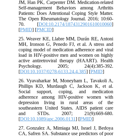
JM, Han PK, Carpenter DM. Medication
Self-management Behaviors among A
Patients: Does Attentional Coping Styl
The Open Rheumatology Journal. 2016
70. [
DOI:10.2174/187431290161
[
PMID
] [
PMCID
]
25. Weaver KE, Llabre MM, Durán RE
MH, Ironson G, Penedo FJ, et al. A st
coping model of medication adherence a
load in HIV-positive men and women o
active antiretroviral therapy (HAART)
Psychology. 2005; 24(4):38
[
DOI:10.1037/0278-6133.24.4.385
] [
PM
26. Vyavaharkar M, Moneyham L, Tav
Phillips KD, Murdaugh C, Jackson K
Social support, coping, and med
adherence among HIV-positive wom
depression living in rural areas
southeastern United States. AIDS pati
and STDs. 2007; 21(9):66
[
DOI:10.1089/apc.2006.0131
] [
PMID
]
27. Gonzalez A, Mimiaga MJ, Israel J
CA, Safren SA. Substance use predictor