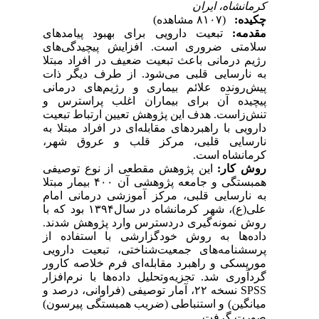
، ایران
(۸۱۰۷ مشاهده)
بعیت دارویی برای بهبود پیامدهای
ضروری است. افزایش پیچیدگی‌های
انی باعث تبعیت ضعیف در افراد مبتلا
ایی قلبی می‌شود. از طرف دیگر ذات
ده علائم بیماری و رژیم‌های درمانی
آن برای بیماران اغلب پراسترس و
. هدف این پژوهش تعیین ارتباط تبعیت
 راهبردهای مقابله‌ای در افراد مبتلا به
یی قلبی، مرکز قلب و عروق شهر
اه است
ر
این پژوهش مقطعی از نوع توصیفی
همبستگی و جامعه پژوهشی آن ۴۰۰ بیمار مبتلا
ایی قلبی، مرکز آموزشی درمانی امام
علی(ع)، شهر کرمانشاه در سال۱۳۹۴ بود که با
ونه‌گیری در‌دسترس وارد پژوهش شدند
 به روش خود‌گزارشی با استفاده از
ه‌های جمعیت‌شناختی، تبعیت دارویی
و راهبرد مقابله‌ای فرم خلاصه کارور
د. تجزیه‌و‌تحلیل داده‌ها با نرم‌افزار
SPSS نسخه ۲۲، آمار توصیفی (فراوانی، درصد و
) و استنباطی (ضریب همبستگی پیرسون
گرفت