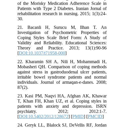
of the Morisky Medication Adherence 
Patients with Type 2 Diabetes. Iranian 
rehabilitation research in nursing. 2015;
30.
21. Bacanli H, Surucu M, Ilha
Investigation of Psychometric Prope
Coping Styles Scale Brief Form: A 
Validity and Reliability. Educational 
Theory and Practice. 2013; 13(1
[
DOI:10.1037/t71958-000
]
22. Kharamin SH A, Nili H, Moham
Mobasheri QH. Comparison of coping
against stress in gastroduodenal ulcer 
irritable bowel syndrome patients an
individuals. Journal of armaqan-e-dane
87(2).
23. Kasi PM, Naqvi HA, Afghan AK,
T, Khan FH, Khan UZ, et al. Coping s
patients with anxiety and depressi
psychiatry. 2012; 2012
[
DOI:10.5402/2012/128672
] [
PMID
] [
P
24. Geryk LL, Blalock SJ, DeVellis RF