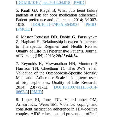
[
DOI:10.1016/j.pec.2014.04.018
] [
PMI
5. Knafl GJ, Riegel B. What puts heart
patients at risk for poor medication a
Patient preference and adherence. 2014
1018. [
DOI:10.2147/PPA.S64593
] 
[
PMCID
]
6. Masror Roudsari DD, Dabiri G, Par
Z, Haghani H. Relationship between A
to Therapeutic Regimen and Health
Quality of Life in Hypertensive Patients
of Nursing (IJN). 2013; 26(85):44-54.
7. Reynolds K, Viswanathan HN, Mu
Harrison TN, Cheetham TC, Hsu JWY
Validation of the Osteoporosis-Specifi
Medication Adherence Scale in long-te
of bisphosphonates. Quality of Life R
2014; 23(7):1-12. [
DOI:10.1007/s11
0662-3
] [
PMID
]
8. Lopez EJ, Jones DL, Villar-Lou
Arheart KL, Weiss SM. Violence, cop
consistent medication adherence in HIV
couples. AIDS education and prevention: