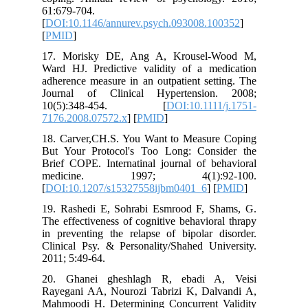
61:679-704.
[
DOI:10.1146/annurev.psych.093008.1
[
PMID
]
17. Morisky DE, Ang A, Krousel‐
Ward HJ. Predictive validity of a me
adherence measure in an outpatient set
Journal of Clinical Hypertension
10(5):348-454. [
DOI:10.1111
7176.2008.07572.x
] [
PMID
]
18. Carver,CH.S. You Want to Measur
But Your Protocol's Too Long: Cons
Brief COPE. Internatinal journal of be
medicine. 1997; 4(1):92
[
DOI:10.1207/s15327558ijbm0401_6
] [
19. Rashedi E, Sohrabi Esmrood F, S
The effectiveness of cognitive behavior
in preventing the relapse of bipolar d
Clinical Psy. & Personality/Shahed Uni
2011; 5:49-64.
20. Ghanei gheshlagh R, ebadi A
Rayegani AA, Nourozi Tabrizi K, Dal
Mahmoodi H. Determining Concurrent 