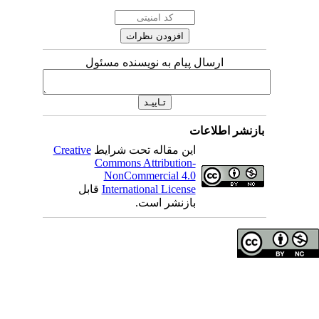
ارسال پیام به نویسنده مسئول
اطلاعات
Creative
این مقاله تحت شرایط
Commons Attribution-
NonCommercial 4.0
قابل
International License
بازنشر است.
ای مولفان محفوظ است
اه علوم پزشکی همدان
گاه علوم پزشکی همدان
: