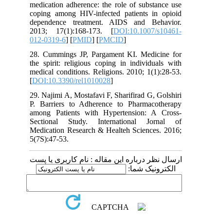
medication adherence: the role of subs
coping among HIV-infected patients i
dependence treatment. AIDS and Be
2013; 17(1):168-173. [
DOI:10.1007
012-0319-6
] [
PMID
] [
PMCID
]
28. Cummings JP, Pargament KI. Medi
the spirit: religious coping in individ
medical conditions. Religions. 2010; 1(
[
DOI:10.3390/rel1010028
]
29. Najimi A, Mostafavi F, Sharifirad G,
P. Barriers to Adherence to Pharmac
among Patients with Hypertension: 
Sectional Study. International Jo
Medication Research & Healteh Science
5(7S):47-53.
 درباره این مقاله : نام کاربری یا پست
ونیک شما