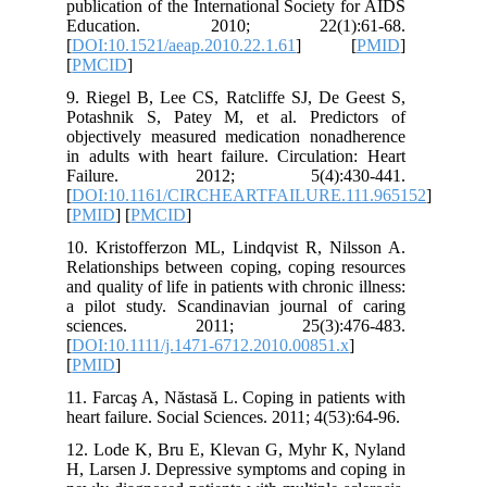
publication of the International Society
Education. 2010; 22(1):
[
DOI:10.1521/aeap.2010.22.1.61
] 
[
PMCID
]
9. Riegel B, Lee CS, Ratcliffe SJ, De 
Potashnik S, Patey M, et al. Predi
objectively measured medication nona
in adults with heart failure. Circulati
Failure. 2012; 5(4):430
[
DOI:10.1161/CIRCHEARTFAILURE.1
[
PMID
] [
PMCID
]
10. Kristofferzon ML, Lindqvist R, Ni
Relationships between coping, coping r
and quality of life in patients with chroni
a pilot study. Scandinavian journal o
sciences. 2011; 25(3):47
[
DOI:10.1111/j.1471-6712.2010.00851.
[
PMID
]
11. Farcaş A, Năstasă L. Coping in pati
heart failure. Social Sciences. 2011; 4(5
12. Lode K, Bru E, Klevan G, Myhr K
H, Larsen J. Depressive symptoms and c