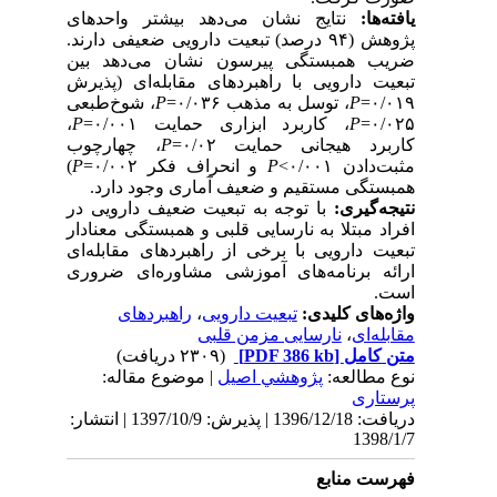
تایج نشان می‌دهد بیشتر واحدهای
پژوهش (۹۴ درصد) تبعیت دارویی ضعیفی دارند.
بستگی پیرسون نشان می‌دهد بین
رویی با راهبردهای مقابله‌ای (پذیرش
، شوخ‌طبعی
P
، توسل به مذهب ۰/۰۳۶=
،
P
، کاربرد ابزاری حمایت ۰/۰۰۱=
، چهارچوب
P
هیجانی حمایت ۰/۰۲
)
P
و انحراف فکر ۰/۰۰۲=
P
۰/۰۰
 مستقیم و ضعیف آماری وجود دارد
ری
با توجه به تبعیت ضعیف دارویی در
تلا به نارسایی قلبی و همبستگی معنادار
رویی با برخی از راهبردهای مقابله‌ای
رنامه‌های آموزشی مشاوره‌ای ضروری
راهبردهای
،
تبعیت دارویی
ی کلیدی
نارسایی مزمن قلبی
،
(۲۳۰۹ دریافت)
[PDF 386 kb]
ل
لعه
پژوهشي اصیل
| موضوع مقاله:
دریافت: 1396/12/18 | پذیرش: 1397/10/9 | انتشار:
نابع