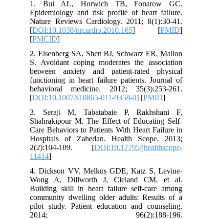
1. Bui AL, Horwich TB, Fonar
Epidemiology and risk profile of heart
Nature Reviews Cardiology. 2011; 8(1
[
DOI:10.1038/nrcardio.2010.165
] 
[
PMCID
]
2. Eisenberg SA, Shen BJ, Schwarz ER
S. Avoidant coping moderates the ass
between anxiety and patient-rated 
functioning in heart failure patients. J
behavioral medicine. 2012; 35(3):
[
DOI:10.1007/s10865-011-9358-0
] [
PM
3. Seraji M, Tabatabaie P, Rakhs
Shahrakipour M. The Effect of Educati
Care Behaviors to Patients With Heart F
Hospitals of Zahedan. Health Scop
2(2):104-109. [
DOI:10.17795/jheal
11414
]
4. Dickson VV, Melkus GDE, Katz S,
Wong A, Dillworth J, Cleland CM,
Building skill in heart failure self-c
community dwelling older adults: Resu
pilot study. Patient education and cou
2014; 96(2):188-