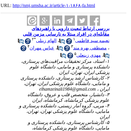
URL:
http://nmj.umsha.ac.ir/article-۱-۱۸۶۸-fa.htm
تباط تبعیت دارویی با راهبردهای
 در افراد مبتلا به نارسایی مزمن قلبی
۲
*
۱
الهام زینلی
،
د فاطمی
۴
۳
عباس مهران
،
بهره مند
۵
 زینعلی
۱-  مرکز تحقیقات مراقبت‌های پرستاری
پرستاری و مامایی، دانشگاه علوم
ران، تهران، ایران
۲-  ارشد پرستاری، دانشکده پرستاری
ی، دانشگاه علوم پزشکی ایران، تهران
elhamzeinali1984@gmail.c
۳- ، متخصص قلب و عروق، دانشگاه
کی کرمانشاه، کرمانشاه، ایران
۴- روه آمار زیستی، دانشکده پرستاری و
 دانشگاه علوم پزشکی تهران، تهران
۵-  پرستاری، دانشکده پرستاری و
 دانشگاه علوم پزشکی کرمانشاه