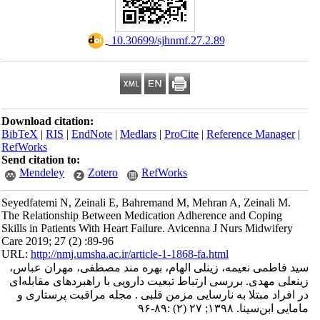
‎ 10.30699/sjhnmf.27.2.89
Download citation:
BibTeX
|
RIS
|
EndNote
|
Medlars
|
ProCite
|
Refe
RefWorks
Send citation to:
Mendeley
Zotero
RefWorks
Seyedfatemi N, Zeinali E, Bahremand M, Mehran 
The Relationship Between Medication Adherence
Skills in Patients With Heart Failure. Avicenna J
Care 2019; 27 (2) :89-96
URL:
http://nmj.umsha.ac.ir/article-1-1868-fa.htm
، زینلی الهام، بهره مند مصطفی، مهران عباس
ی ارتباط تبعیت دارویی با راهبردهای مقابله‌ای
 نارسایی مزمن قلبی . مجله مراقبت پرستاری و