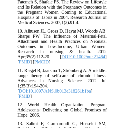
Fatemeh S, Shafaie FS. The Review on L
and Its Relation with the Pregnancy Ou
the Pregnant Women Coming to Educ
Hospitals of Tabriz in 2004. Research J
Medical Sciences. 2007;1(2):91-4.
10. Alhusen JL, Gross D, Hayat MJ, W
Sharps PW. The Influence of Matern
Attachment and Health Practices on 
Outcomes in Low‐Income, Urban
Research in nursing & health
Apr;35(2):112-20. [
DOI:10.1002/nu
[
PMID
] [
PMCID
]
11. Riegel B, Jaarsma T, Strömberg A. 
range theory of self-care of chronic 
Advances in Nursing Science. 2
1;35(3):194-204.
[
DOI:10.1097/ANS.0b013e318261b1ba
[
PMID
]
12. World Health Organization. P
Adolescents: Delivering on Global Pro
Hope. 2006.
13. Salimi F, Garmaroudi G, Hosse