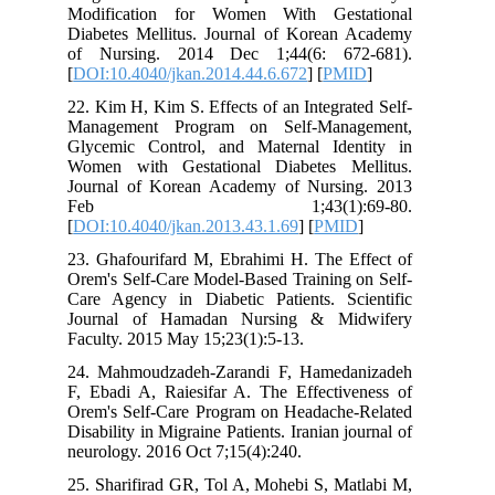
Modification for Women With Gest
Diabetes Mellitus. Journal of Korean
of Nursing. 2014 Dec 1;44(6: 67
[
DOI:10.4040/jkan.2014.44.6.672
] [
PM
22. Kim H, Kim S. Effects of an Integra
Management Program on Self-Mana
Glycemic Control, and Maternal Ide
Women with Gestational Diabetes M
Journal of Korean Academy of Nursi
Feb 1;43(1):69
[
DOI:10.4040/jkan.2013.43.1.69
] [
PMI
23. Ghafourifard M, Ebrahimi H. The E
Orem's Self-Care Model-Based Training 
Care Agency in Diabetic Patients. Sc
Journal of Hamadan Nursing & Mi
Faculty. 2015 May 15;23(1):5-13.
24. Mahmoudzadeh-Zarandi F, Hamed
F, Ebadi A, Raiesifar A. The Effectiv
Orem's Self-Care Program on Headache
Disability in Migraine Patients. Iranian j
neurology. 2016 Oct 7;15(4):240.
25. Sharifirad GR, Tol A, Mohebi S, Ma