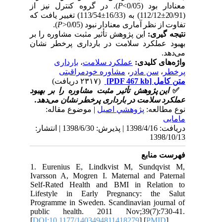
). در گروه کنترل نیز از
P
د (0/05
113/54) تغییر یافت که
±
112/12) (16/33
).
P
نظر آماری معنادار نبود (0/05
یری
این پژوهش تأثیر مثبت مشاوره را بر
ملکرد سلامت در بارداری پرخطر نشان
بارداری
،
عملکرد سلامت
ی کلیدی
مشاوره خودمراقبتی
،
ن مادر
(۲۳۱۷ دریافت)
[PDF 467 kb]
ل
 پژوهش تأثیر مثبت مشاوره را بر بهبود
سلامت در بارداری پرخطر نشان می‌دهد
لعه
پژوهشي اصیل
| موضوع مقاله:
دریافت: 1398/4/16 | پذیرش: 1398/6/30 | انتشار:
13
نابع
1. Eurenius E, Lindkvist M, Sundq
Ivarsson A, Mogren I. Maternal and 
Self-Rated Health and BMI in Rela
Lifestyle in Early Pregnancy: th
Programme in Sweden. Scandinavian jo
public health. 2011 Nov;39(7):
[
DOI:10.1177/1403494811418279
] [
PM