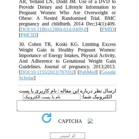
AR, Yelland LN, Dodd JM. Use of a
Provide Dietary and Lifestyle Inform
Pregnant Women Who Are Overwe
Obese: A Nested Randomised Tri
pregnancy and childbirth. 2014 Dec;14
[
DOI:10.1186/s12884-014-0409-8
] 
[
PMCID
]
30. Cohen TR, Koski KG. Limiting
Weight Gain in Healthy Pregnant
Importance of Energy Intakes, Physical 
And Adherence to Gestational Weig
Guidelines. Journal of pregnancy. 20
[
DOI:10.1155/2013/787032
] [
PubMed
]
Scholar
]
 درباره این مقاله : نام کاربری یا پست
ونیک شما