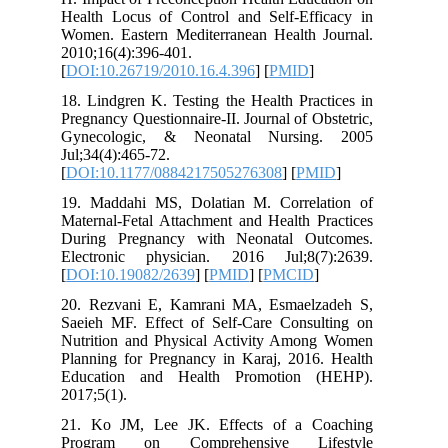
Health Locus of Control and Self-Eff
Women. Eastern Mediterranean Health 
2010;16(4):396-401.
[
DOI:10.26719/2010.16.4.396
] [
PMID
]
18. Lindgren K. Testing the Health Pra
Pregnancy Questionnaire-II. Journal of O
Gynecologic, & Neonatal Nursin
Jul;34(4):465-72.
[
DOI:10.1177/0884217505276308
] [
PM
19. Maddahi MS, Dolatian M. Correl
Maternal-Fetal Attachment and Health P
During Pregnancy with Neonatal Ou
Electronic physician. 2016 Jul;8(
[
DOI:10.19082/2639
] [
PMID
] [
PMCID
20. Rezvani E, Kamrani MA, Esmael
Saeieh MF. Effect of Self-Care Consu
Nutrition and Physical Activity Amo
Planning for Pregnancy in Karaj, 2016
Education and Health Promotion 
2017;5(1).
21. Ko JM, Lee JK. Effects of a C
Program on Comprehensive Lif