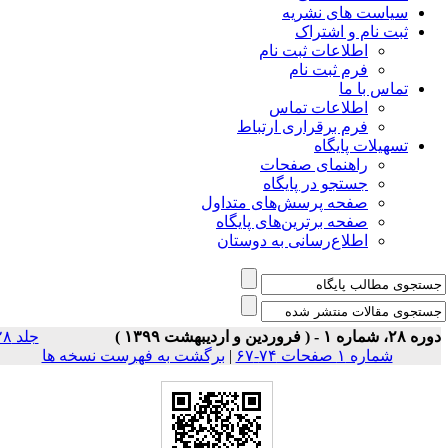
شریه
راک
 ثبت نام
 نام
ت تماس
راری ارتباط
ی صفحات
ر پایگاه
رسش‌های متداول
رین‌های پایگاه
سانی به دوستان
جلد ۲۸
برگشت به فهرست نسخه ها
|