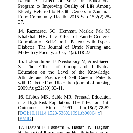
Batebi A. Effect of Self-Care Edu
Program to Improving Quality of Li
Elderly Referred to Health Centers in 
Educ Community Health. 2015 Sep 15;
37.
14. Razmaraei SO, Hemmati Maslak
Khalkhali HR. The Effect of Family-
Education on Self-Care in Patients wit
Diabetes. The Journal of Urmia Nur
Midwifery Faculty. 2016;14(2):118-27.
15. Bolourchifard F, Neishabory M, Ab
Z. The Effects of Group and Ind
Education on the Level of the Kno
Attitude and Practice of Self Care in 
with Diabetic Foot Ulcer. Iran journal of
2009 Aug;22(59):33-41.
16. Libbus MK, Sable MR. Prenatal E
in a High‐Risk Population: The Effect 
Outcomes. Birth. 1991 Jun;18(2)
[
DOI:10.1111/j.1523-536X.1991.tb0006
[
PMID
]
17. Bastani F, Hashemi S, Bastani N,
H. Impact of Preconception Health Educ