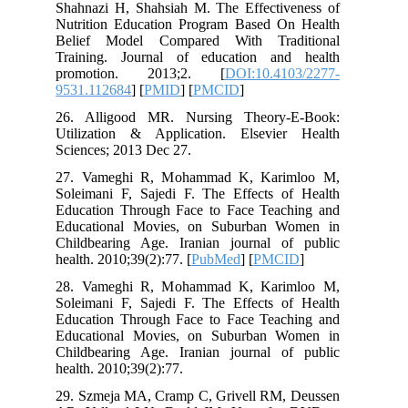
Shahnazi H, Shahsiah M. The Effectiv
Nutrition Education Program Based O
Belief Model Compared With Trad
Training. Journal of education an
promotion. 2013;2. [
DOI:10.41
9531.112684
] [
PMID
] [
PMCID
]
26. Alligood MR. Nursing Theory-
Utilization & Application. Elsevie
Sciences; 2013 Dec 27.
27. Vameghi R, Mohammad K, Kari
Soleimani F, Sajedi F. The Effects o
Education Through Face to Face Teac
Educational Movies, on Suburban W
Childbearing Age. Iranian journal o
health. 2010;39(2):77. [
PubMed
] [
PMC
28. Vameghi R, Mohammad K, Kari
Soleimani F, Sajedi F. The Effects o
Education Through Face to Face Teac
Educational Movies, on Suburban W
Childbearing Age. Iranian journal o
health. 2010;39(2):77.
29. Szmeja MA, Cramp C, Grivell RM,