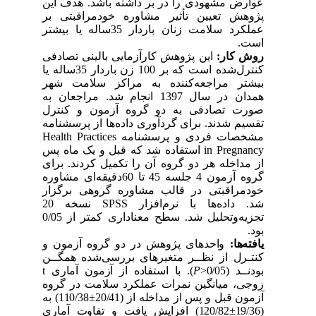
هودی را در بر داشته باشد. هدف این
عیین تأثیر مشاوره خود‌مراقبتی بر
عملکرد سلامت زنان باردار 35‌ساله یا بیشتر
ر
این پژوهش کارآزمایی بالینی تصادفی
کنترل‌شده است که بر 100 زن باردار 35‌ساله یا
راجعه‌کننده به مراکز سلامت شهر
همدان در سال 1397 انجام شد. مراجعان به
ادفی به دو گروه آزمون و کنترل
ند. برای گردآوری داده‌ها از پرسشنامه
Health Practices
 فردی و پرسشنامه
استفاده شد که قبل و یک ماه پس
in P
ه هر دو گروه آن را تکمیل کردند. برای
گروه آزمون 4 جلسه 45 تا 60‌دقیقه‌ای مشاوره
بتی در قالب مشاوره گروهی برگزار
نسخه 20
SPSS
ه‌ها با نرم‌افزار
تجزیه‌و‌تحلیل شد. سطح معناداری کمتر از 0/05
واحدهای پژوهش در دو گروه آزمون و
ز نظــر متغیرهای بررسی‌شده همگــن
t
). با استفاده از آزمون آماری
P
یانگین نمرات عملکرد سلامت در گروه
110/38) به
±
و پس از مداخله از (20/41
120/82) افزایش یافت و تفاوت آماری