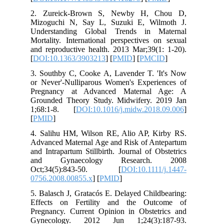
2. Zureick-Brown S, Newby H, 
Mizoguchi N, Say L, Suzuki E, Wil
Understanding Global Trends in M
Mortality. International perspectives 
and reproductive health. 2013 Mar;39(1
[
DOI:10.1363/3903213
] [
PMID
] [
PMC
3. Southby C, Cooke A, Lavender T. '
or Never'-Nulliparous Women's Experi
Pregnancy at Advanced Maternal
Grounded Theory Study. Midwifery. 
1;68:1-8. [
DOI:10.1016/j.midw.2018
[
PMID
]
4. Salihu HM, Wilson RE, Alio AP, K
Advanced Maternal Age and Risk of An
and Intrapartum Stillbirth. Journal of O
and Gynaecology Research
Oct;34(5):843-50. [
DOI:10.1111
0756.2008.00855.x
] [
PMID
]
5. Balasch J, Gratacós E. Delayed Chil
Effects on Fertility and the Out
Pregnancy. Current Opinion in Obstet
Gynecology. 2012 Jun 1;24(3):