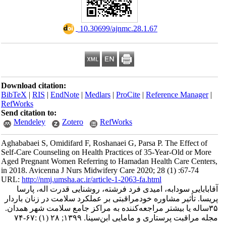
‎ 10.30699/ajnmc.28.1.67
Download citation:
BibTeX
|
RIS
|
EndNote
|
Medlars
|
ProCite
|
Refe
RefWorks
Send citation to:
Mendeley
Zotero
RefWorks
Aghababaei S, Omidifard F, Roshanaei G, Parsa P.
Self-Care Counseling on Health Practices of 35-
Aged Pregnant Women Referring to Hamadan Heal
in 2018. Avicenna J Nurs Midwifery Care 2020; 2
URL:
http://nmj.umsha.ac.ir/article-1-2063-fa.htm
 امیدی فرد فرشته، روشنایی قدرت اله، پارسا
ره خود‌مراقبتی بر عملکرد سلامت در زنان باردار
۳۵‌مراجعه‌کننده به مراکز جامع سلامت شهر همدان
ایی ابن‌سینا. ۱۳۹۹; ۲۸ (۱) :۶۷-۷۴