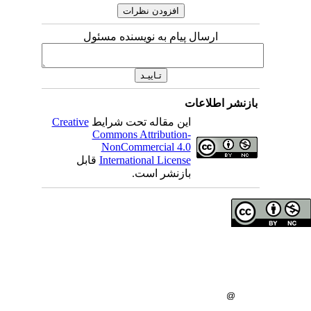
ارسال پیام به نویسنده مسئول
اطلاعات
Creative
این مقاله تحت شرایط
Commons Attribution-
NonCommercial 4.0
قابل
International License
بازنشر است.
ای مولفان محفوظ است
اه علوم پزشکی همدان
گاه علوم پزشکی همدان
: