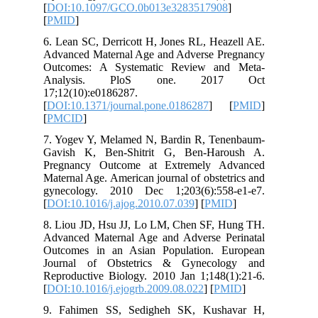
[
DOI:10.1097/GCO.0b013e328351790
[
PMID
]
6. Lean SC, Derricott H, Jones RL, Hea
Advanced Maternal Age and Adverse P
Outcomes: A Systematic Review an
Analysis. PloS one. 201
17;12(10):e0186287.
[
DOI:10.1371/journal.pone.0186287
] 
[
PMCID
]
7. Yogev Y, Melamed N, Bardin R, Te
Gavish K, Ben-Shitrit G, Ben-Har
Pregnancy Outcome at Extremely A
Maternal Age. American journal of obste
gynecology. 2010 Dec 1;203(6):558
[
DOI:10.1016/j.ajog.2010.07.039
] [
PMI
8. Liou JD, Hsu JJ, Lo LM, Chen SF, 
Advanced Maternal Age and Adverse P
Outcomes in an Asian Population. 
Journal of Obstetrics & Gynecol
Reproductive Biology. 2010 Jan 1;148(
[
DOI:10.1016/j.ejogrb.2009.08.022
] [
P
9. Fahimen SS, Sedigheh SK, Kush