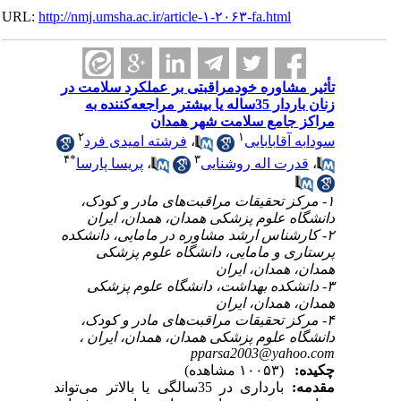
URL:
http://nmj.umsha.ac.ir/article-۱-۲۰۶۳-fa.htm
اوره خود‌مراقبتی بر عملکرد سلامت در
زنان باردار 35‌ساله یا بیشتر مراجعه‌کننده به
امع سلامت شهر همدان
۲
۱
فرشته امیدی فرد
،
ابابایی
۴
*
۳
پریسا پارسا
،
 اله روشنایی
۱- حقیقات مراقبت‌های مادر و کودک
علوم پزشکی همدان، همدان، ایران
۲-  ارشد مشاوره در مامایی، دانشکده
و مامایی، دانشگاه علوم پزشکی
مدان، ایران
۳-  بهداشت، دانشگاه علوم پزشکی
مدان، ایران
۴- حقیقات مراقبت‌های مادر و کودک
ه علوم پزشکی همدان، همدان، ایران
pparsa2003@ya
(۱۰۰۵۳ مشاهده)
بارداری در 35‌سالگی یا بالاتر می‌تواند