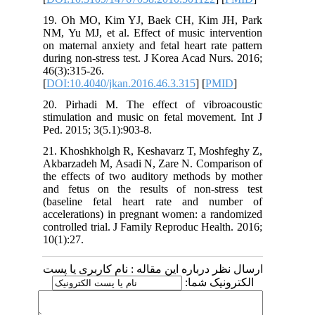
19. Oh MO, Kim YJ, Baek CH, Kim J
NM, Yu MJ, et al. Effect of music inte
on maternal anxiety and fetal heart rat
during non-stress test. J Korea Acad Nu
46(3):315-26.
[
DOI:10.4040/jkan.2016.46.3.315
] [
PM
20. Pirhadi M. The effect of vibro
stimulation and music on fetal movemen
Ped. 2015; 3(5.1):903-8.
21. Khoshkholgh R, Keshavarz T, Mosh
Akbarzadeh M, Asadi N, Zare N. Compa
the effects of two auditory methods b
and fetus on the results of non-str
(baseline fetal heart rate and nu
accelerations) in pregnant women: a ra
controlled trial. J Family Reproduc Heal
10(1):27.
 درباره این مقاله : نام کاربری یا پست
ونیک شما