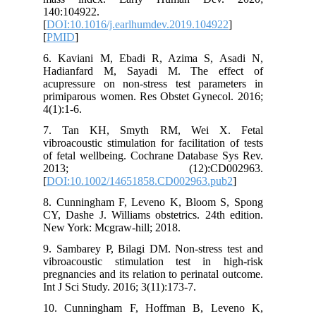
140:104922.
[
DOI:10.1016/j.earlhumdev.2019.10492
[
PMID
]
6. Kaviani M, Ebadi R, Azima S, A
Hadianfard M, Sayadi M. The ef
acupressure on non-stress test param
primiparous women. Res Obstet Gyneco
4(1):1-6.
7. Tan KH, Smyth RM, Wei X.
vibroacoustic stimulation for facilitation
of fetal wellbeing. Cochrane Database 
2013; (12):CD002
[
DOI:10.1002/14651858.CD002963.pu
8. Cunningham F, Leveno K, Bloom 
CY, Dashe J. Williams obstetrics. 24th
New York: Mcgraw-hill; 2018.
9. Sambarey P, Bilagi DM. Non-stress 
vibroacoustic stimulation test in h
pregnancies and its relation to perinatal
Int J Sci Study. 2016; 3(11):173-7.
10. Cunningham F, Hoffman B, Le