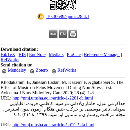
‎ 10.30699/ajnmc.28.4.1
Download citation:
BibTeX
|
RIS
|
EndNote
|
Medlars
|
ProCite
|
Refe
RefWorks
Send citation to:
Mendeley
Zotero
RefWorks
Khodakarami B, Janesari Ladani M, Kazemi F, A
Effect of Music on Fetus Movement During Non-S
Avicenna J Nurs Midwifery Care 2020; 28 (4) :1-
URL:
http://nmj.umsha.ac.ir/article-1-2201-fa.htm
ثاری‌لادانی مرضیه، کاظمی فریده، آقابابایی
وسیقی بر حرکت جنین هنگام آزمون بدون استرس
مایی ابن‌سینا. ۱۳۹۹; ۲۸ (۴) :۱-۸
URL:
http://nmj.umsha.ac.ir/article-۱-۲۲۰۱-fa.htm