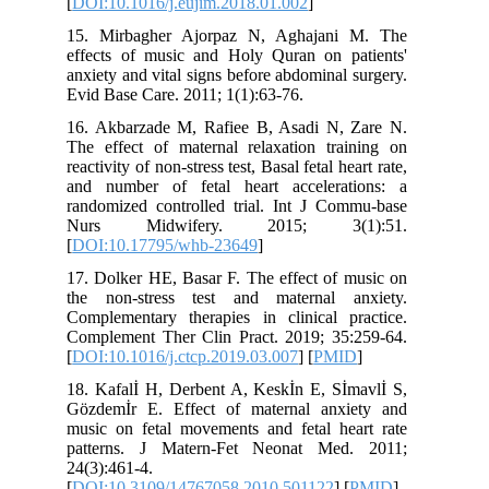
[
DOI:10.1016/j.eujim.2018.01.002
]
15. Mirbagher Ajorpaz N, Aghajani
effects of music and Holy Quran on p
anxiety and vital signs before abdominal
Evid Base Care. 2011; 1(1):63-76.
16. Akbarzade M, Rafiee B, Asadi N,
The effect of maternal relaxation tra
reactivity of non-stress test, Basal fetal h
and number of fetal heart accelera
randomized controlled trial. Int J Co
Nurs Midwifery. 2015; 3(
[
DOI:10.17795/whb-23649
]
17. Dolker HE, Basar F. The effect of 
the non-stress test and maternal 
Complementary therapies in clinical p
Complement Ther Clin Pract. 2019; 35
[
DOI:10.1016/j.ctcp.2019.03.007
] [
PMI
18. Kafalİ H, Derbent A, Keskİn E, Sİ
Gözdemİr E. Effect of maternal anx
music on fetal movements and fetal he
patterns. J Matern-Fet Neonat Med
24(3):461-4.
[
DOI:10.3109/14767058.2010.501122
] 