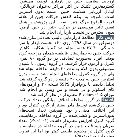
 سلامت جنین در بارداری توصیه می‌شود
ین تکنیک در اکثر مراکز به‌عنوان غربالگری
رزیابی سلامت جنین، تست بدون ‌استرس
وجه به اینکه کاهش حرکات جنین از علائم
وقوع مرگ جنین است. این پژوهش با هدف
ثیر موسیقی بر حرکت جنین در حین آزمون
ترس در نخست‌ بارداران انجام شد
مطالعۀ کارآزمایی بالینی تصادفی‌سازی‌شده
دوسوکور در سال ۱۳۹۸ روی ۱۶۰ نخست‌باردار با سن
حاملگی ۴۰-۳۷ هفته انجام شد که با شکایت کاهش
 به بیمارستان فاطمیه همدان مراجعه کرده
بودند. افراد به‌صورت تصادفی در دو گروه ۸۰ نفری
زمون قرار گرفتند. در گروه آزمون، با شنیدن
موسیقی بدون‌ کلام به‌مدت ۳۰ دقیقه مداخله انجام شد
وه کنترل مداخله‌ای انجام نشد. تست بدون
‌استرس جنین به ‌مدت ۲۰ دقیقه در دو گروه گرفته‌ شد.
تحلیل داده‌ها با نرم‌افزار SSPS نسخه ۲۰ و آزمون‌های
وئر و تی ‌تست و من ‌ویتنی ‌یو انجام شد
معنی‌دار در نظر گرفته‌ شد.
P-value
 گروه مداخله اختلاف میانگین تعداد حرکات
شده توسط مادر بیشتر از گروه کنترل بود و
همچنین تعداد تست‌های
.
ف معنی‌دار بود
س واکنشی‌شده در گروه مداخله درمقایسه‌با
). تعداد
P
<
(۰/۰۰۱
ل افزایش معنی‌دار داشت
ه قلب جنین در گروه مداخله در مقایسه با
ل در محدوده طبیعی کمتر بود اما این تفاوت
.
)
P
=
 (۰/۱۰