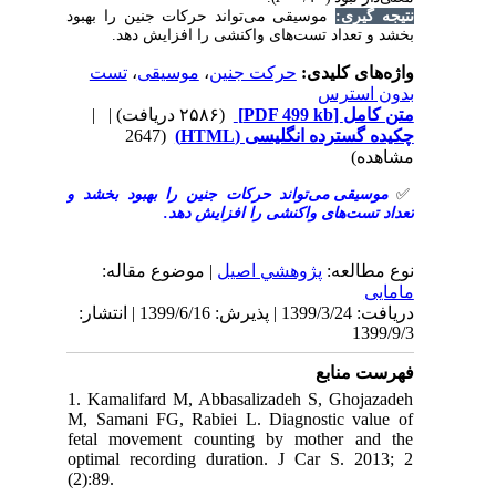
ری
موسیقی می‌تواند حرکات جنین را بهبود
عداد تست‌های واکنشی را افزایش دهد
تست
،
موسیقی
،
حرکت جنین
ی کلیدی
سترس
| |
(۲۵۸۶ دریافت)
[PDF 499 kb]
ل
(2647
ده گسترده انگلیسی
ی می‌تواند حرکات جنین را بهبود بخشد و
ت‌های واکنشی را افزایش دهد
لعه
پژوهشي اصیل
| موضوع مقاله:
دریافت: 1399/3/24 | پذیرش: 1399/6/16 | انتشار:
نابع
1. Kamalifard M, Abbasalizadeh S, Gh
M, Samani FG, Rabiei L. Diagnostic 
fetal movement counting by mother
optimal recording duration. J Car S.
(2):89.