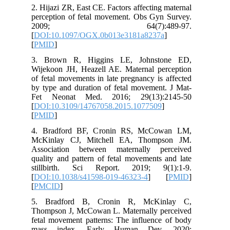
2. Hijazi ZR, East CE. Factors affecting
perception of fetal movement. Obs Gyn
2009; 64(7):489
[
DOI:10.1097/OGX.0b013e3181a8237
[
PMID
]
3. Brown R, Higgins LE, Johnst
Wijekoon JH, Heazell AE. Maternal pe
of fetal movements in late pregnancy is
by type and duration of fetal movement
Fet Neonat Med. 2016; 29(13):
[
DOI:10.3109/14767058.2015.1077509
[
PMID
]
4. Bradford BF, Cronin RS, McCo
McKinlay CJ, Mitchell EA, Thomp
Association between maternally pe
quality and pattern of fetal movements
stillbirth. Sci Report. 2019; 9(
[
DOI:10.1038/s41598-019-46323-4
] 
[
PMCID
]
5. Bradford B, Cronin R, McKi
Thompson J, McCowan L. Maternally p
fetal movement patterns: The influence
mass index. Early Human Dev.