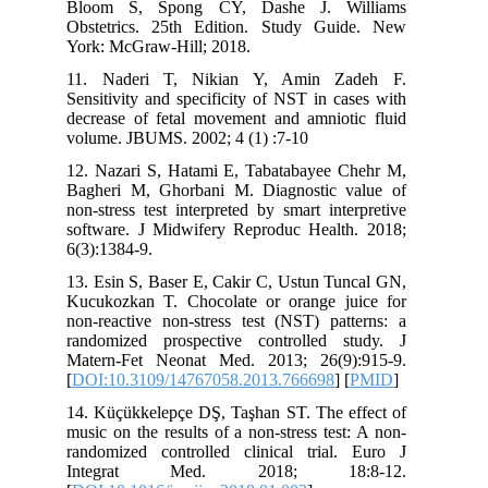
Bloom S, Spong CY, Dashe J. W
Obstetrics. 25th Edition. Study Gu
York: McGraw-Hill; 2018.
11. Naderi T, Nikian Y, Amin Z
Sensitivity and specificity of NST in c
decrease of fetal movement and amniot
volume. JBUMS. 2002; 4 (1) :7-10
12. Nazari S, Hatami E, Tabatabayee 
Bagheri M, Ghorbani M. Diagnostic 
non-stress test interpreted by smart int
software. J Midwifery Reproduc Healt
6(3):1384-9.
13. Esin S, Baser E, Cakir C, Ustun Tu
Kucukozkan T. Chocolate or orange j
non-reactive non-stress test (NST) pat
randomized prospective controlled 
Matern-Fet Neonat Med. 2013; 26(9
[
DOI:10.3109/14767058.2013.766698
] 
14. Küçükkelepçe DŞ, Taşhan ST. The e
music on the results of a non-stress tes
randomized controlled clinical trial
Integrat Med. 2018; 18: