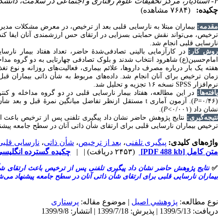
۴- استادیار، مرکز تحقیقات علوم رفتاری و اجتماعی در سلامت، دانشگاه علوم پزشکی شاهرود، شاهرود، ایران
چکیده:
(۷۶۸۴ مشاهده)
مقدمه
بیماران مبتلا به نارسایی قلبی بعد از ترخیص، در ‌معرض مشکلات مدیری
ترخیص
می‌تواند نقش حمایتی بسزایی در ارتقای حس ارزشمندی آنان ایفا کند. 
نارسایی قلبی انجام شد.
روش کار
در کارآزمایی بالینی تصادفی‌شدۀ حاضر، تعداد هفتاد بیمار نارس
مام‌حسین‌(ع) شاهرود
انتخاب شدند و
بلوک تصادفی چهارتایی
به دو گروه مداخ
هفته یک بار درباره مصرف داروها، علائم بیماری، فعالیت‌های روزانه و نوع ت
زمان ترخیص برای آنان انجام شد
داده‌های مربوط به شأن ذاتی بیماران قبل 
تجزیه‌‌ و ‌تحلیل شد.
نسخه ۱۶
SPSS
نرم‌‌افزار
یافته‌ها
در این مطالعه، هفتاد بیمار نارسایی قلبی در دو گروه مداخله و کنترل با
مستقل ازنظر تفاضل میانگین نمرۀ قبل و بعد شأن ذات
t
). آزمون آماری
P
=
(۰/۴
).
P
>
(۰/۰۰۱
نشان داد
نتیجه‌گیری:
نتایج پژوهش حاضر نشان داد پیگیری تلفنی پس از ترخیص باعث ارتقا
ترخیص بیماران نارسایی قلبی برای ارتقای شأن ذاتی آنان در سطح جامعه پیشن.
نارسایی قلبی
،
شأن ذاتی
،
بعد از ترخیص
،
پیگیری تلفنی
واژه‌های کلیدی:
چکیده گسترده انگلی (HTML)
| |
(۲۴۵۳ دریافت)
[PDF 488 kb]
متن کامل
نتایج پژوهش حاضر نشان داد پیگیری تلفنی پس از ترخیص باعث ارتقای شأن 
بیماران نارسایی قلبی برای ارتقای شأن ذاتی آنان در سطح جامعه پیشنهاد می‌.
نوع مطالعه:
پژوهشي اصیل
| موضوع مقاله:
پرستاری
دریافت: 1399/5/13 | پذیرش: 1399/7/18 | انتشار: 1399/9/8