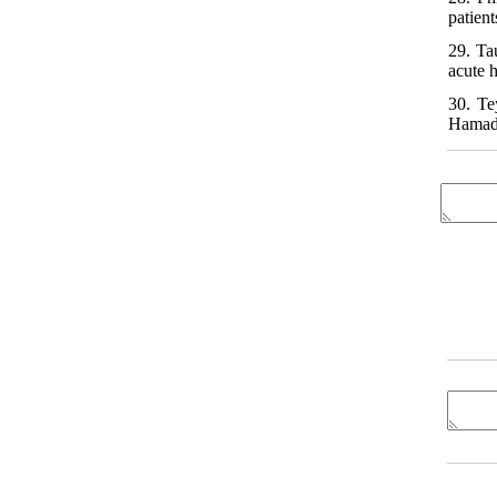
patien
29. Ta
acute h
30. Te
Hamada