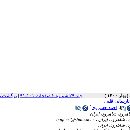
برگشت ب
|
جلد ۲۹ شماره ۲ صفحات ۱۰۱-۹۱
نارسایی قلبی
۴
احمد خسروی
،
bagheri@shmu.ac.ir