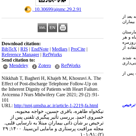
‎ 10.30699/ajnmc.29.2.91
ه
بعد از
، اران
ارستان‌
ه و هر
روزمره
Download citation:
فاده از
BibTeX
|
RIS
|
EndNote
|
Medlars
|
ProCite
|
Reference Manager
|
RefWorks
۶۷ شدند
Send citation to:
۰/۰۷) ری
Mendeley
Zotero
RefWorks
 پس از
Nikkhah T, Bagheri H, Khajeh M, Khosravi A. The
Effect of Post-discharge Telephone Follow-Up on
the Inherent Dignity of Patients with Heart Failure.
Avicenna J Nurs Midwifery Care 2021; 29 (2) :91-
101
 ترخیص
URL:
http://nmj.umsha.ac.ir/article-1-2219-fa.html
نیکخواه طاهره، باقری حسین، خواجه محبوبه،
خسروی احمد. بررسی تأثیر پیگیری تلفنی پس از
ترخیص بر شأن ذاتی بیماران مبتلا به نارسایی قلبی.
مجله مراقبت پرستاری و مامایی ابن‌سینا. ۱۴۰۰; ۲۹
(۲) :۹۱-۱۰۱