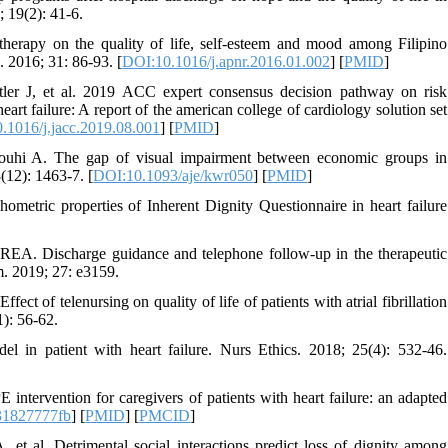
; 19(2): 41-6.
therapy on the quality of life, self-esteem and mood among Filipino
. 2016; 31: 86-93. [
DOI:10.1016/j.apnr.2016.01.002
] [
PMID
]
r J, et al. 2019 ACC expert consensus decision pathway on risk
eart failure: A report of the american college of cardiology solution set
.1016/j.jacc.2019.08.001
] [
PMID
]
uhi A. The gap of visual impairment between economic groups in
(12): 1463-7. [
DOI:10.1093/aje/kwr050
] [
PMID
]
etric properties of Inherent Dignity Questionnaire in heart failure
. Discharge guidance and telephone follow-up in the therapeutic
m. 2019; 27: e3159.
 of telenursing on quality of life of patients with atrial fibrillation
1): 56-62.
 in patient with heart failure. Nurs Ethics. 2018; 25(4): 532-46.
rvention for caregivers of patients with heart failure: an adapted
31827777fb
] [
PMID
] [
PMCID
]
 al. Detrimental social interactions predict loss of dignity among