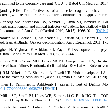
ts admitted to the coronary care unit (CCU). J Babol Uni Med Sci. 2017
janding RJM. The effectiveness of a nurse-led cognitive-behavioral 
s living with heart failure: A randomized controlled trial. Appl Nurs Res
llenberg SM, Stevenson LW, Ahmad T, Amin VJ, Bozkurt B, Butle
ent, management, and clinical trajectory of patients hospitalized with h
ght committee. J Am Coll of Cardiol. 2019; 74(15): 1966-2011. [
DOI:10
amian MH, Zeraati H, Majdzadeh R, Shariati M, Hashemi H, Foto
ud, Iran: A Blinder-Oaxaca decomposition. Am J Epidemiol. 2011; 173
gheri H, Yaghmaei F, Ashktorab T, Zayeri F. Development and psychom
ts. Iran J Med Ethics Hist Med. 2014; 6(6): 33-44.
calices MIL, Okuno MFP, Lopes MCBT, Campanharo CRV, Batista REA
nce of heart failure: Randomized clinical trial. Rev Lat Am Enfermage
jafi M, Yekefallah L, Shahrokhi A, Javadi HR, Mohammadpoorasl A. Effect
ed to the teaching hospitals in Qazvin. J Qazvin Uni Med Sci. 2016; 20(
gheri H, Yaghmaei F, Ashktorab T, Zayeri F. Test of Dignity Model
0.1177/0969733016658793
] [
PMID
]
Millan SC, Small BJ, Haley WE, Zambroski C, Buck HG. The COPE inte
ntion. J Hosp & Palliat Nurs. 2013; 15(4). [
DOI:10.1097/NJH.0b013e
ilipp R, Mehnert A, Lehmann C, Oechsle K, Bokemeyer C, Krüll A, et