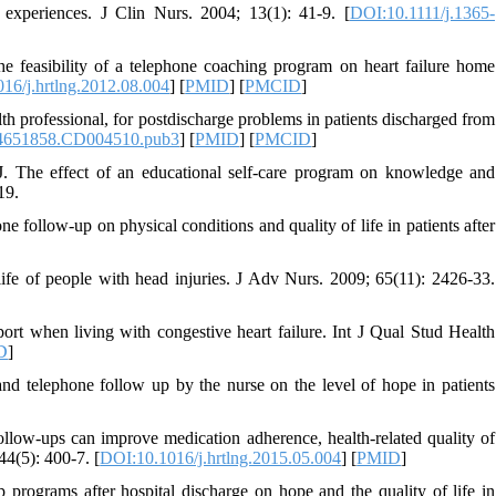
experiences. J Clin Nurs. 2004; 13(1): 41-9. [
DOI:10.1111/j.1365-
 feasibility of a telephone coaching program on heart failure home
16/j.hrtlng.2012.08.004
] [
PMID
] [
PMCID
]
lth professional, for postdischarge problems in patients discharged from
4651858.CD004510.pub3
] [
PMID
] [
PMCID
]
 The effect of an educational self-care program on knowledge and
19.
e follow-up on physical conditions and quality of life in patients after
ife of people with head injuries. J Adv Nurs. 2009; 65(11): 2426-33.
t when living with congestive heart failure. Int J Qual Stud Health
D
]
and telephone follow up by the nurse on the level of hope in patients
low-ups can improve medication adherence, health-related quality of
44(5): 400-7. [
DOI:10.1016/j.hrtlng.2015.05.004
] [
PMID
]
 programs after hospital discharge on hope and the quality of life in