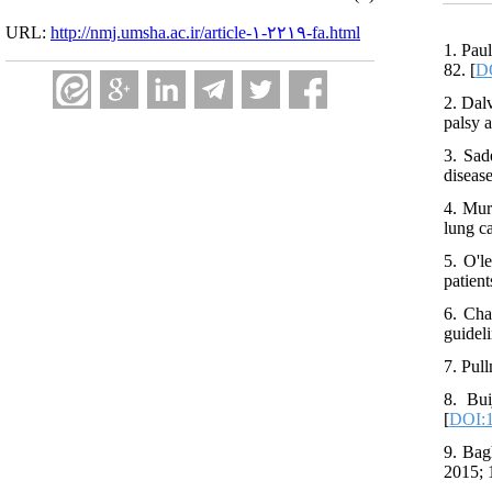
URL:
http://nmj.umsha.ac.ir/article-۱-۲۲۱۹-fa.html
1. Pau
82. [
DO
2. Dal
palsy 
3. Sad
diseas
4. Mur
lung c
5. O'l
patient
6. Cha
guidel
7. Pul
8. Bui
[
DOI:1
9. Bag
2015; 