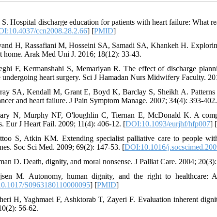
l S. Hospital discharge education for patients with heart failure: What 
I:10.4037/ccn2008.28.2.66
] [
PMID
]
vand H, Rassafiani M, Hosseini SA, Samadi SA, Khankeh H. Exploring t
at home. Arak Med Uni J. 2016; 18(12): 33-43.
eghi F, Kermanshahi S, Memariyan R. The effect of discharge planning
e undergoing heart surgery. Sci J Hamadan Nurs Midwifery Faculty. 201
ray SA, Kendall M, Grant E, Boyd K, Barclay S, Sheikh A. Patterns of 
ancer and heart failure. J Pain Symptom Manage. 2007; 34(4): 393-402.
eary N, Murphy NF, O'loughlin C, Tiernan E, McDonald K. A comparat
s. Eur J Heart Fail. 2009; 11(4): 406-12. [
DOI:10.1093/eurjhf/hfp007
] 
ttoo S, Atkin KM. Extending specialist palliative care to people with h
ines. Soc Sci Med. 2009; 69(2): 147-53. [
DOI:10.1016/j.socscimed.200
lman D. Death, dignity, and moral nonsense. J Palliat Care. 2004; 20(3):
jsen M. Autonomy, human dignity, and the right to healthcare: 
0.1017/S0963180110000095
] [
PMID
]
heri H, Yaghmaei F, Ashktorab T, Zayeri F. Evaluation inherent dignity 
10(2): 56-62.