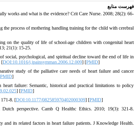
فهرست منابع
really works and what is the evidence? Crit Care Nurse. 2008; 28(2): 66-
he process of mothering handling training for the child with cerebral
 on the quality of life of school-age children with congenital heart
3; 21(1): 15-25.
social, psychological, and spiritual decline toward the end of life in
 [
DOI:10.1016/j.jpainsymman.2006.12.009
] [
PMID
]
ive study of the palliative care needs of heart failure and cancer
[
PMID
]
eart failure: Semantic, historical and practical limitations to policy
9.02.025
] [
PMID
]
 171-8. [
DOI:10.1177/082585970402000309
] [
PMID
]
A Dutch perspective. Camb Q Healthc Ethics. 2010; 19(3): 321-8.
and its related factors in heart failure patients. J Knowledge Health.