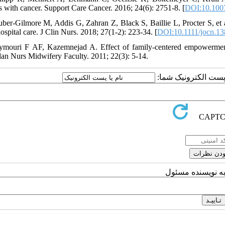
ts with cancer. Support Care Cancer. 2016; 24(6): 2751-8. [
DOI:10.100
uber‐Gilmore M, Addis G, Zahran Z, Black S, Baillie L, Procter S, et a
ospital care. J Clin Nurs. 2018; 27(1-2): 223-34. [
DOI:10.1111/jocn.1
ymouri F AF, Kazemnejad A. Effect of family-centered empowerment 
n Nurs Midwifery Faculty. 2011; 22(3): 5-14.
یا پست الکترونیک شما
به نویسنده مسئول