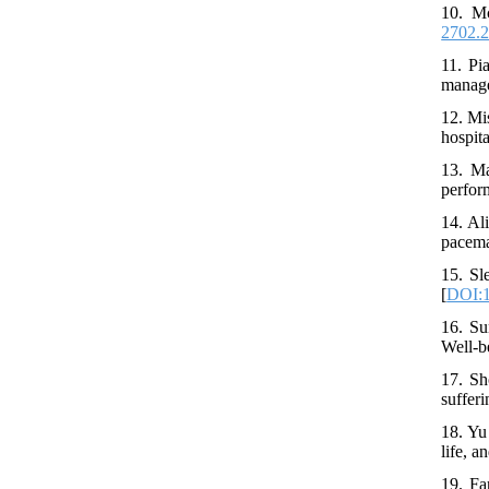
10. Mc
2702.2
11. Pi
manage
12. Mi
hospit
13. Ma
perfor
14. Al
pacema
15. Sl
[
DOI:1
16. Su
Well-b
17. Sh
sufferi
18. Yu
life, a
19. Fa