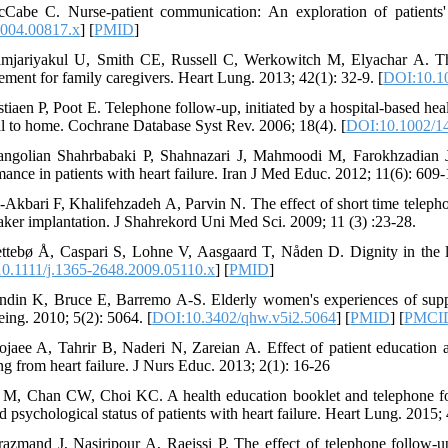
Cabe C. Nurse-patient communication: An exploration of patients' 
004.00817.x
] [
PMID
]
amjariyakul U, Smith CE, Russell C, Werkowitch M, Elyachar A. The
ment for family caregivers. Heart Lung. 2013; 42(1): 32-9. [
DOI:10.10
stiaen P, Poot E. Telephone follow‐up, initiated by a hospital‐based hea
al to home. Cochrane Database Syst Rev. 2006; 18(4). [
DOI:10.1002/1
ngolian Shahrbabaki P, Shahnazari J, Mahmoodi M, Farokhzadian J.
mance in patients with heart failure. Iran J Med Educ. 2012; 11(6): 609-
i-Akbari F, Khalifehzadeh A, Parvin N. The effect of short time telephon
ker implantation. J Shahrekord Uni Med Sci. 2009; 11 (3) :23-28.
ettebø Å, Caspari S, Lohne V, Aasgaard T, Nåden D. Dignity in the l
0.1111/j.1365-2648.2009.05110.x
] [
PMID
]
ndin K, Bruce E, Barremo A-S. Elderly women's experiences of suppor
eing. 2010; 5(2): 5064. [
DOI:10.3402/qhw.v5i2.5064
] [
PMID
] [
PMCI
ojaee A, Tahrir B, Naderi N, Zareian A. Effect of patient education 
ng from heart failure. J Nurs Educ. 2013; 2(1): 16-26
 M, Chan CW, Choi KC. A health education booklet and telephone fol
nd psychological status of patients with heart failure. Heart Lung. 2015; 
razmand J, Nasiripour A, Raeissi P. The effect of telephone follow-up