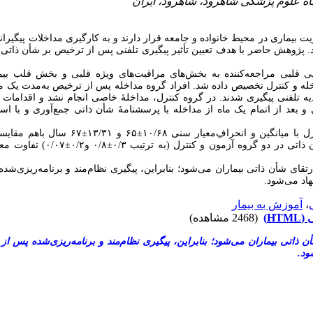
ت بیماری در محیط خانواده و جامعه قرار دارند و به‌ کارگیری مداخلات پیگیران
پژوهش حاضر با هدف تعیین تأثیر پیگیری تلفنی پس از ترخیص بر شأن ذاتی بیم
ایی قلبی مراجعه‌‌کننده به بخش‌های مراقبت‌های ویژه قلبی و
بخش
قلب بیم
له و کنترل تخصیص داده شد. افراد گروه مداخله پس از ترخیص به‌مدت یک ‌ما
غذیه تلفنی پیگیری شدند
در گروه کنترل، مداخلۀ خاصی انجام نشد و اقدامات 
و بعد از اتمام یک ماه از مداخله با پرسشنامۀ شأن ذاتی جمع‌آوری و با است
سال باهم مقایسه 
±
۶۵ و ۱۳/۳۱
±
 میانگین و انحرافِ‌معیار سنی ۱۰/۶۸
تفاوت معنی‌دا
±
۰/۸ و۰/۲
±
ی در دو گروه آزمون و کنترل (به ‌ترتیب ۰/۳
ی شأن ذاتی بیماران می‌شود؛ بنابراین، پیگیری نظام‌مند و برنامه‌ریزی‌شده
هاد می‌شود
آموزش به بیمار
،
سی
(2468 مشاهده)
ذاتی بیماران می‌شود؛ بنابراین، پیگیری نظام‌مند و برنامه‌ریزی‌شده پس از
شود