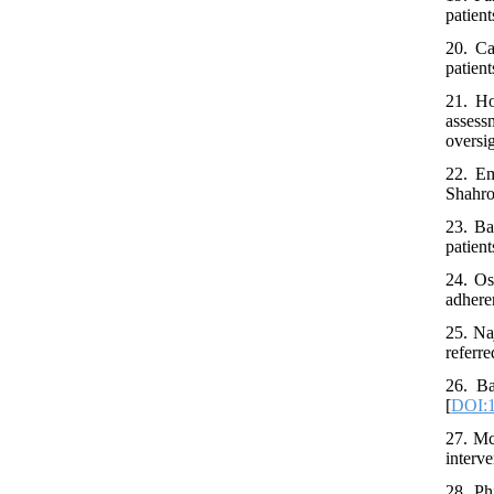
patien
20. Ca
patient
21. Ho
assessm
oversi
22. Em
Shahro
23. Ba
patien
24. Os
adhere
25. Na
referr
26. Ba
[
DOI:1
27. Mc
interve
28. Ph