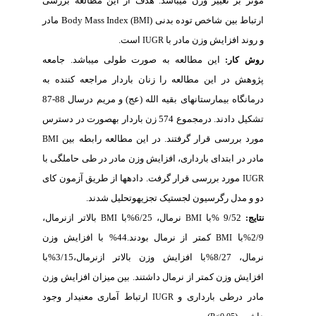
ییر
وزن
می­باشد
. هدف از این مطالعه بررسی
ن شاخص توده بدنی
(
)
Body Mass Index
مادر
BMI
ایش وزن مادر با
است.
IUGR
این مطالعه به صورت طولی می­باشد. جامعه
این مطالعه را زنان باردار مراجعه کننده به
درمانگاه بیمارستان­های بقیه الله (عج) و مریم درسال 88-87
 574 زن باردار به­صورت در
دسترس
ی قرار
گرفتند. در این مطالعه رابطه بین
BMI
تدای بارداری، افزایش وزن مادر در طی حاملگی
با
بررسی قرار گرفت. داده­ها از طریق آزمون کای
گرسیون لجستیک تجزیه­وتحلیل شدند.
نرمال،
6/25%با
بالاتر ازنرمال،
BMI
BMI
کمتر از نرمال بودند.
44% با افزایش وزن
B
 افزایش وزن
بالاتر ازنرمال،3/15%
با
زن
کمتر از نرمال داشتند.
بین میزان افزایش وزن
 بارداری و
ارتباط آماری معنی­دار وجود
IUGR