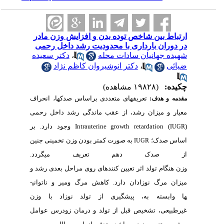
ین شاخص توده بدن و افزایش وزن مادر
 بارداری با محدودیت رشد داخل رحمی
انیان سادات محله
،
دکتر سعیده
،
دکتر انوشیروان کاظم نژاد
(۱۹۸۲۸ مشاهده)
تعریف­های متعددی براساس صدک­ها، انحراف
دف:
یزان رشد، از عقب ماندگی رشد داخل رحمی
Intrauterine growth retardati
وجود دارد. بر
ک؛
به صورت کمتر بودن وزن تخمینی جنین
IUGR
ک دهم تعریف می­گردد.
تولد
اثر
تعیین
کننده­ای
روی
مراحل
بعدی
رشد
و
گ
نوزادان
دارد. کاهش
مرگ
ومیر
و ناتوانی­
ه
به،
پیشگیری
از
تولد
نوزاد
با
وزن
تشخیص
قبل
از
تولد
و
درمان
زودرس
عوامل