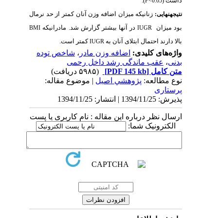
.
)
P<0
زنانیکه میزان اضافه وزن آنان کمتر از حد نرمال
در آن­ها بیشتر گزارش شد.
مادرانیکه
BMI
IUGR
احتمال ابتلای آنان به
کمتر است.
IUGR
 کلیدی:
اضافه وزن مادر
،
شاخص توده
 ماندگی رشد داخل رحمی
ل
[PDF 145 kb]
(۵۹۸۵ دریافت)
عه:
پژوهشي اصیل
| موضوع مقاله:
 درباره این مقاله : نام کاربری یا پست
نیک شما: