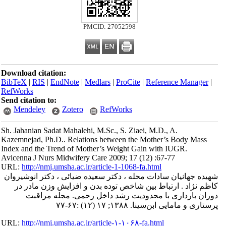
PMCID: 27052598
Download citation:
BibTeX
|
RIS
|
EndNote
|
Medlars
|
ProCite
|
Refe
RefWorks
Send citation to:
Mendeley
Zotero
RefWorks
Sh. Jahanian Sadat Mahalehi, M.Sc., S. Ziaei, M.
Kazemnejad, Ph.D.. Relations between the Moth
Index and the Trend of Mother’s Weight Gain wi
Avicenna J Nurs Midwifery Care 2009; 17 (12) :
URL:
http://nmj.umsha.ac.ir/article-1-1068-fa.htm
دات محله ، دکتر سعیده ضیائی ، دکتر انوشیروان
اط بین شاخص توده بدن و افزایش وزن مادر در
 محدودیت رشد داخل رحمی. مجله مراقبت
۱; ۱۷ (۱۲) :۶۷-۷۷
URL:
http://nmj.umsha.ac.ir/article-۱-۱۰۶۸-fa.htm