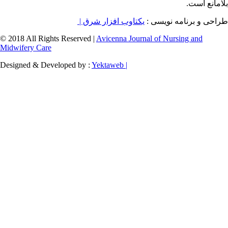
سی :
یکتاوب افزار شرق |
© 2018 All Rights Reserved |
Avicenna Journal of
Midwifery Care
Designed & Developed by :
Yektaweb |