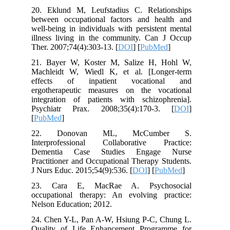
20. Eklund M, Leufstadius C. Relat
between occupational factors and he
well-being in individuals with persiste
illness living in the community. Can
Ther. 2007;74(4):303-13. [
DOI
] [
PubMe
21. Bayer W, Koster M, Salize H, 
Machleidt W, Wiedl K, et al. [Lon
effects of inpatient vocatio
ergotherapeutic measures on the vo
integration of patients with schizop
Psychiatr Prax. 2008;35(4):170-3
[
PubMed
]
22. Donovan ML, McCumb
Interprofessional Collaborative P
Dementia Case Studies Engage
Practitioner and Occupational Therapy 
J Nurs Educ. 2015;54(9):536. [
DOI
] [
P
23. Cara E, MacRae A. Psycho
occupational therapy: An evolving p
Nelson Education; 2012.
24. Chen Y-L, Pan A-W, Hsiung P-C, 
Quality of Life Enhancement Progr