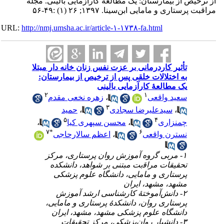
ستان: یک مطالعۀ کارآزمایی بالینی. مجله
ن‌سینا. ۱۳۹۷; ۲۶ (۱) :۴۹-۵۶
URL:
http://nmj.umsha.ac.ir/article-۱-۱۷۳۸-fa.htm
درمانی بر عزت نفس زنان خانه دار مبتلا
الات خلقی پس از ترخیص از بیمارستان
ۀ کارآزمایی بالینی
۲
۱
زهره نخعی مقدم
،
قعی
۳
حمید
،
لیرضا سجادی
۵
۴
،
محسن سپهری کیا
،
۷
*
۶
اعظم سالارحاجی
،
اقعی
۱- وه آموزش روان پرستاری، مرﮐﺰ
مراﻗبت مبتنی ﺑر شواهد، دانشکده
و مامایی، دانشگاه علوم پزشکی
هد، ایران
۲- وختۀ کارشناسی ارشد آموزش
 روان، دانشکدۀ پرستاری و مامایی
علوم پزشکی مشهد، مشهد، ایران
۳-  روان‌پزشکی، مرکز تحقیقات