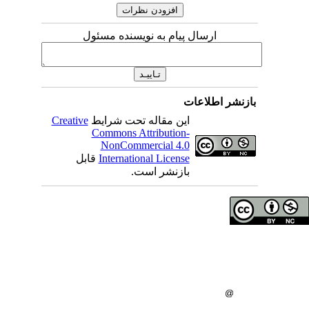
ارسال پیام به نویسنده مسئول
اطلاعات
Creative
این مقاله تحت شرایط
Commons Attribution-
NonCommercial 4.0
قابل
International License
بازنشر است.
ای مولفان محفوظ است
اه علوم پزشکی همدان
گاه علوم پزشکی همدان
: