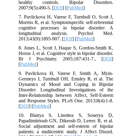
healthy controls. Bipolar Dis
2007;9(5):490-5. [
DOI
] [
PubMed
]
7. Pavlickova H, Varese F, Turnbull O,
Morriss R, et al. Symptomspecific self-re
cognitive processes in bipolar dis
longitudinal analysis. Psych
2013;43(9):1895-907. [
DOI
] [
PubMed
]
8. Jones L, Scott J, Haque S, Gordon-
Heron J, et al. Cognitive style in bipolar 
Br J Psychiatry. 2005;187:431-7.
[
PubMed
]
9. Pavlickova H, Varese F, Smith 
Germeys I, Turnbull OH, Emsley R, et
Dynamics of Mood and Coping in 
Disorder: Longitudinal Investigation
Inter-Relationship between Affect, Sel
and Response Styles. PLoS One. 2013;8
[
DOI
] [
PubMed
]
10. Blairya S, Linottea S, Sou
Papadimitrioub GN, Dikeosb D, Lererc B
Social adjustment and self-esteem of
patients: a multicentric study. J Affec