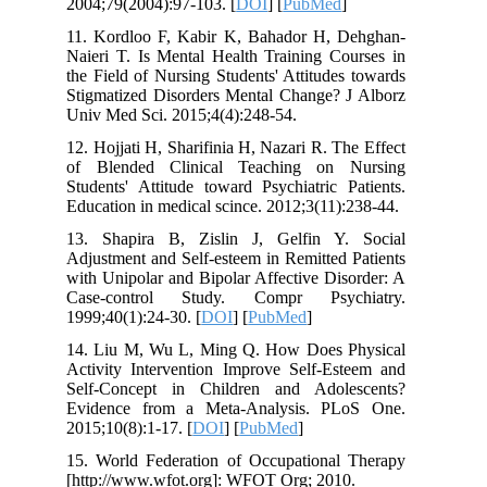
2004;79(2004):97-103. [
DOI
] [
PubMed
11. Kordloo F, Kabir K, Bahador H, 
Naieri T. Is Mental Health Training Co
the Field of Nursing Students' Attitude
Stigmatized Disorders Mental Change? 
Univ Med Sci. 2015;4(4):248-54.
12. Hojjati H, Sharifinia H, Nazari R. T
of Blended Clinical Teaching on 
Students' Attitude toward Psychiatric 
Education in medical scince. 2012;3(11)
13. Shapira B, Zislin J, Gelfin Y
Adjustment and Self-esteem in Remitted
with Unipolar and Bipolar Affective Di
Case-control Study. Compr Psyc
1999;40(1):24-30. [
DOI
] [
PubMed
]
14. Liu M, Wu L, Ming Q. How Does 
Activity Intervention Improve Self-Es
Self-Concept in Children and Adol
Evidence from a Meta-Analysis. PL
2015;10(8):1-17. [
DOI
] [
PubMed
]
15. World Federation of Occupational
[http://www.wfot.org]: WFOT Org; 201