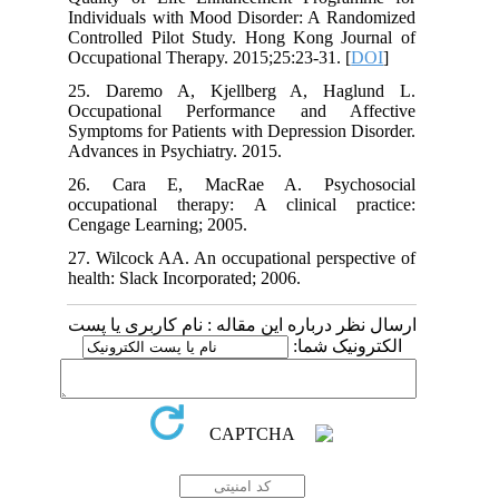
Individuals with Mood Disorder: A Ra
Controlled Pilot Study. Hong Kong Jo
Occupational Therapy. 2015;25:23-31. [
25. Daremo A, Kjellberg A, Hag
Occupational Performance and Af
Symptoms for Patients with Depression 
Advances in Psychiatry. 2015.
26. Cara E, MacRae A. Psycho
occupational therapy: A clinical p
Cengage Learning; 2005.
27. Wilcock AA. An occupational perspe
health: Slack Incorporated; 2006.
 درباره این مقاله : نام کاربری یا پست
ونیک شما