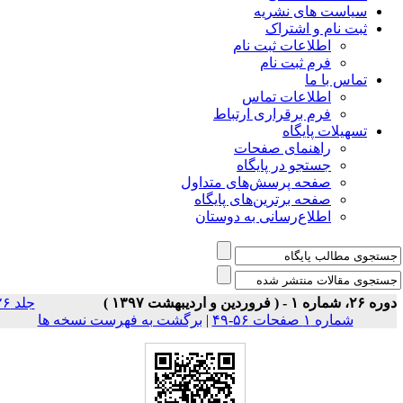
شریه
راک
 ثبت نام
 نام
ت تماس
راری ارتباط
ی صفحات
ر پایگاه
رسش‌های متداول
رین‌های پایگاه
سانی به دوستان
جلد ۲۶
برگشت به فهرست نسخه ها
|