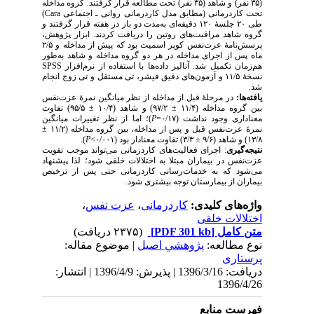
(۳۵ نفر) و شاهد (۳۵ نفر) تحت مطالعه قرار گرفتند. گروه مداخله
)
Cara
انی (مطابق مدل کاردرمانی روانی ـ اجتماعی
طی ۲۰ جلسۀ ۱۲۰ دقیقه‌ای به‌مدت دو بار در هفته قرار گرفتند و
 مراقبت‌های روتین را دریافت کردند. ابزار پژوهش
پرسش‌نامۀ عزت‌نفس کوپر اسمیت بود که پیش از مداخله و ۲/۵
اجرای مداخله در هر دو گروه مداخله و شاهد به‌طور
SPSS
یل شد. آنالیز داده‌ها با استفاده از نرم‌افزار
سخۀ ۱۱/۵ و آزمون‌های دقیق فیشر، تی مستقل و تی زوج انجام
رحلۀ قبل از مداخله از نظر میانگین نمرۀ عزت‌نفس
بین گروه مداخله (۱۱/۴ ± ۹۷/۲) و شاهد (۱۰/۴ ± ۹۵/۵) تفاوت
)؛ اما از نظر تغییرات میانگین
P
ود نداشت (۰/۱۷
نمرۀ عزت‌نفس قبل و پس از مداخله، بین گروه مداخله (۱۱/۲ ±
).
P
: جرای فعالیت‌های کاردرمانی می‌تواند موجب تقویت
بیماران مبتلا به اختلالات خلقی شود؛ لذا پیشنهاد
 به خدمات‌رسانی کاردرمانی حتی پس از ترخیص
 بیمارستان توجه بیشتری شود
،
عزت نفس
،
کاردرمانی
ی کلیدی
 خلقی
(۲۳۷۵ دریافت)
[PDF 301 kb]
ل
لعه
پژوهشي اصیل
| موضوع مقاله:
دریافت: 1396/3/16 | پذیرش: 1396/4/9 | انتشار:
1
نابع