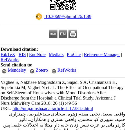
‎ 10.30699/sjhnmf.26.1.49
Download citation:
BibTeX
|
RIS
|
EndNote
|
Medlars
|
ProCite
|
Refe
RefWorks
Send citation to:
Mendeley
Zotero
RefWorks
Vaghee S, Nakhaee Moghaddam Z, Sajadi S A, C
Sepehrikia M, Vaghei N et al . The Effect of Occ
on Self-Steem of Housewives with Mood Disorder
Discharge from the Hospital: a Clinical Trial Stud
Nurs Midwifery Care 2018; 26 (1) :49-56
URL:
http://nmj.umsha.ac.ir/article-1-1738-fa.htm
ی مقدم زهره، سجادی سیدعلیرضا، چمنزاری
محسن، واقعی نسترن و همکاران.. تأثیر
نفس زنان خانه دار مبتلا به اختلالات خلقی پس