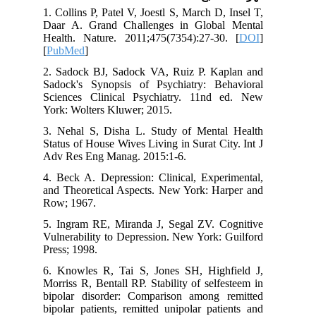
1. Collins P, Patel V, Joestl S, March D,
Daar A. Grand Challenges in Globa
Health. Nature. 2011;475(7354):27-30
[
PubMed
]
2. Sadock BJ, Sadock VA, Ruiz P. Ka
Sadock's Synopsis of Psychiatry: Be
Sciences Clinical Psychiatry. 11nd
York: Wolters Kluwer; 2015.
3. Nehal S, Disha L. Study of Menta
Status of House Wives Living in Surat Ci
Adv Res Eng Manag. 2015:1-6.
4. Beck A. Depression: Clinical, Exper
and Theoretical Aspects. New York: Ha
Row; 1967.
5. Ingram RE, Miranda J, Segal ZV. C
Vulnerability to Depression. New York:
Press; 1998.
6. Knowles R, Tai S, Jones SH, High
Morriss R, Bentall RP. Stability of self
bipolar disorder: Comparison among 
bipolar patients, remitted unipolar pat