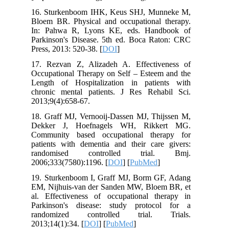
16. Sturkenboom IHK, Keus SHJ, Mu
Bloem BR. Physical and occupational 
In: Pahwa R, Lyons KE, eds. Hand
Parkinson's Disease. 5th ed. Boca Ra
Press, 2013: 520-38. [
DOI
]
17. Rezvan Z, Alizadeh A. Effectiv
Occupational Therapy on Self – Esteem
Length of Hospitalization in patie
chronic mental patients. J Res Reha
2013;9(4):658-67.
18. Graff MJ, Vernooij-Dassen MJ, Thi
Dekker J, Hoefnagels WH, Rikk
Community based occupational ther
patients with dementia and their care
randomised controlled trial
2006;333(7580):1196. [
DOI
] [
PubMed
]
19. Sturkenboom I, Graff MJ, Borm G
EM, Nijhuis-van der Sanden MW, Bloe
al. Effectiveness of occupational th
Parkinson's disease: study protoc
randomized controlled trial. 
2013;14(1):34. [
DOI
] [
PubMed
]