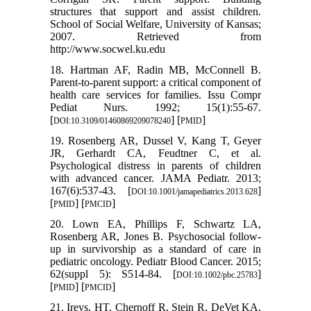
structures that support and assist children.
School of Social Welfare, University of Kansas;
2007. Retrieved from
http://www.socwel.ku.edu
18. Hartman AF, Radin MB, McConnell B.
Parent-to-parent support: a critical component of
health care services for families. Issu Compr
Pediat Nurs. 1992; 15(1):55-67.
[
] [
]
DOI:10.3109/01460869209078240
PMID
19. Rosenberg AR, Dussel V, Kang T, Geyer
JR, Gerhardt CA, Feudtner C, et al.
Psychological distress in parents of children
with advanced cancer. JAMA Pediatr. 2013;
167(6):537-43. [
]
DOI:10.1001/jamapediatrics.2013.628
[
] [
]
PMID
PMCID
20. Lown EA, Phillips F, Schwartz LA,
Rosenberg AR, Jones B. Psychosocial follow-
up in survivorship as a standard of care in
pediatric oncology. Pediatr Blood Cancer. 2015;
62(suppl 5): S514-84. [
]
DOI:10.1002/pbc.25783
[
] [
]
PMID
PMCID
21. Ireys, HT, Chernoff R, Stein R, DeVet KA,