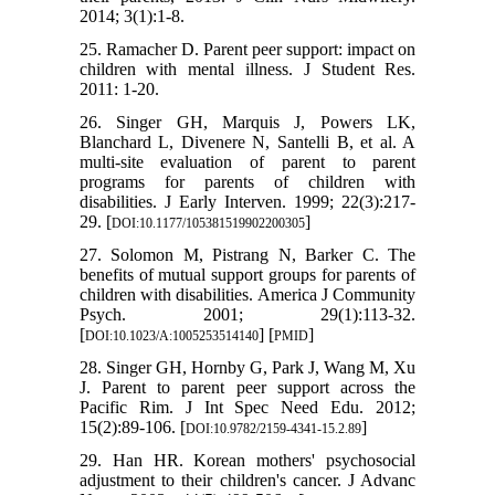
2014; 3(1):1-8.
25. Ramacher D. Parent peer support: impact on
children with mental illness. J Student Res.
2011: 1-20.
26. Singer GH, Marquis J, Powers LK,
Blanchard L, Divenere N, Santelli B, et al. A
multi-site evaluation of parent to parent
programs for parents of children with
disabilities. J Early Interven. 1999; 22(3):217-
29. [
]
DOI:10.1177/105381519902200305
27. Solomon M, Pistrang N, Barker C. The
benefits of mutual support groups for parents of
children with disabilities. America J Community
Psych. 2001; 29(1):113-32.
[
] [
]
DOI:10.1023/A:1005253514140
PMID
28. Singer GH, Hornby G, Park J, Wang M, Xu
J. Parent to parent peer support across the
Pacific Rim. J Int Spec Need Edu. 2012;
15(2):89-106. [
]
DOI:10.9782/2159-4341-15.2.89
29. Han HR. Korean mothers' psychosocial
adjustment to their children's cancer. J Advanc