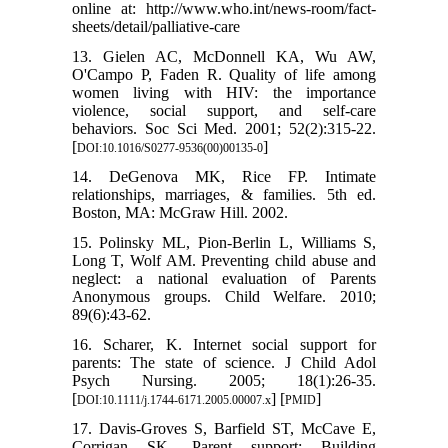
online at: http://www.who.int/news-room/fact-
sheets/detail/palliative-care
13. Gielen AC, McDonnell KA, Wu AW,
O'Campo P, Faden R. Quality of life among
women living with HIV: the importance
violence, social support, and self-care
behaviors. Soc Sci Med. 2001; 52(2):315-22.
[
]
DOI:10.1016/S0277-9536(00)00135-0
14. DeGenova MK, Rice FP. Intimate
relationships, marriages, & families. 5th ed.
Boston, MA: McGraw Hill. 2002.
15. Polinsky ML, Pion-Berlin L, Williams S,
Long T, Wolf AM. Preventing child abuse and
neglect: a national evaluation of Parents
Anonymous groups. Child Welfare. 2010;
89(6):43-62.
16. Scharer, K. Internet social support for
parents: The state of science. J Child Adol
Psych Nursing. 2005; 18(1):26-35.
[
] [
]
DOI:10.1111/j.1744-6171.2005.00007.x
PMID
17. Davis-Groves S, Barfield ST, McCave E,
Corrigan SK. Parent support: Building