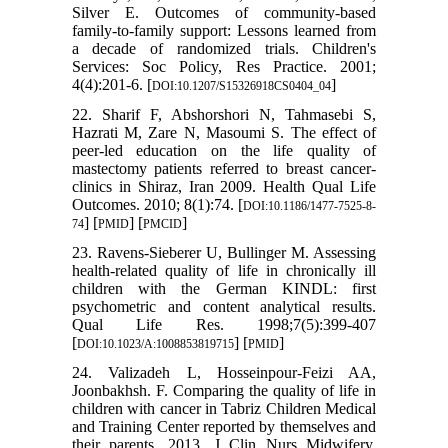
Silver E. Outcomes of community-based
family-to-family support: Lessons learned from
a decade of randomized trials. Children's
Services: Soc Policy, Res Practice. 2001;
4(4):201-6. [
]
DOI:10.1207/S15326918CS0404_04
22. Sharif F, Abshorshori N, Tahmasebi S,
Hazrati M, Zare N, Masoumi S. The effect of
peer-led education on the life quality of
mastectomy patients referred to breast cancer-
clinics in Shiraz, Iran 2009. Health Qual Life
Outcomes. 2010; 8(1):74. [
DOI:10.1186/1477-7525-8-
] [
] [
]
74
PMID
PMCID
23. Ravens-Sieberer U, Bullinger M. Assessing
health-related quality of life in chronically ill
children with the German KINDL: first
psychometric and content analytical results.
Qual Life Res. 1998;7(5):399-407
[
] [
]
DOI:10.1023/A:1008853819715
PMID
24. Valizadeh L, Hosseinpour-Feizi AA,
Joonbakhsh. F. Comparing the quality of life in
children with cancer in Tabriz Children Medical
and Training Center reported by themselves and
their parents, 2013. J Clin Nurs Midwifery.