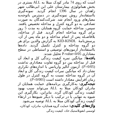
بستری در
ALL
است که روی 74 مادر کودک مبتلا به
بخش هماتولوژی بیمارستان علی ابن ابی‌طالب شهر
زاهدان در سال 1396 انجام گردید. نمونه‌گیری
بااستفاده‌از روش نمونه‌گیری در دسترس باتوجه‌به
معیارهای ورود انجام شد. شرکت‌کنندگان به صورت
تصادفی به دو گروه کنترل و مداخله تخصیص یافتند.
سپس، مداخله حمایت گروه همتایان به مدت 5 روز
برای گروه مداخله انجام گردید. قبل از مداخله،
بلافاصـله پس از اتمام مداخله و دو ماه پس از آن،
برای هر
به گزارش والدین
KID-KINDL
پرسش‌نامۀ
دو گروه مداخله و کنترل تکمیل گردید. داده‌ها
بااستفاده‌از آزمون‌های توصیفی و استنباطی در سطح
تحلیل شدند.
P-value<
معناداری 0/05
یافته‌ها:
میانگین نمره کیفیت زندگی کل و ابعاد آن
قبل از مداخله بین دو گروه تفاوت معناداری نداشت
آزمون آنالیز واریانس با اندازه‌های تکراری
).
P
>
(0/05
نشان داد که میانگین نمرات کیفیت زندگی کل و ابعاد
آن در گروه مداخله نسبت به گروه کنترل در طول
).
P
<
زمان افزایش معنادار داشته است (0/001
نتیجه‌گیری:
به‌کارگیری برنامه‌های حمایت همتایان از
می‌تواند سبب بهبود
ALL
مادران کودکان مبتلا به
کیفیت زندگی کودکان گردد. بنابراین، بکارگیری این
شیوه به تنهایی یا در ترکیب با دیگر شیوه‌ها در ارتقاء
توصیه می‌شود.
ALL
کیفیت زندگی کودکان مبتلا به
،
،
،
واژه‌های کلیدی:
حمایت گروه همتایان
مادران
کودکان
،
لوسمی لنفوبلاستیک حاد
کیفیت زندگی