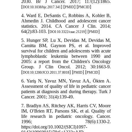
2030. Br J Cancer. 2017; 117(12):1865.
[
] [
] [
]
DOI:10.1038/bjc.2017.341
PMID
PMCID
4. Ward E, DeSantis C, Robbins A, Kohler B,
Ahmedin J. Childhood and adolescent cancer
statistics. 2014. CA Cancer J Clin. 2014;
64(2):83-103. [
] [
]
DOI:10.3322/caac.21219
PMID
5. Hunger SP, Lu X, Devidas M, Devidas M,
Camitta BM, Gaynon PS, et al. Improved
survival for children and adolescents with acute
lymphoblastic leukemia between 1990 and
2005: a report from the Children's Oncology
Group. J Clin Oncol. 2012; 30:1663-9.
[
] [
] [
]
DOI:10.1200/JCO.2011.37.8018
PMID
PMCID
6. Yariş N, Yavuz MN, Yavuz AA, Ökten A.
Assessment of quality of life in pediatric cancer
patients at diagnosis and during therapy. Turk J
Cancer. 2001; 31(4):139-49.
7. Bradlyn AS, Ritchey AK, Harris CV, Moore
IM, O'Brien RT, Parsons SK, et al. Quality of
life research in pediatric oncology. Cancer.
1996; 78(6):1330-2.
https://doi.org/10.1002/(SICI)1097-