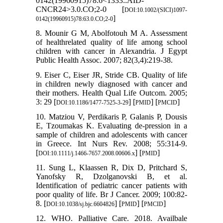
0142(19960915)78:6<1333::AID-
CNCR24>3.0.CO;2-0 [
DOI:10.1002/(SICI)1097-
]
0142(19960915)78:63.0.CO;2-0
8. Mounir G M, Abolfotouh M A. Assessment
of healthrelated quality of life among school
children with cancer in Alexandria. J Egypt
Public Health Assoc. 2007; 82(3,4):219-38.
9. Eiser C, Eiser JR, Stride CB. Quality of life
in children newly diagnosed with cancer and
their mothers. Health Qual Life Outcom. 2005;
3: 29 [
] [
] [
]
DOI:10.1186/1477-7525-3-29
PMID
PMCID
10. Matziou V, Perdikaris P, Galanis P, Dousis
E, Tzoumakas K. Evaluating de-pression in a
sample of children and adolescents with cancer
in Greece. Int Nurs Rev. 2008; 55:314-9.
[
] [
]
DOI:10.1111/j.1466-7657.2008.00606.x
PMID
11. Sung L, Klaassen R, Dix D, Pritchard S,
Yanofsky R, Dzolganovski B, et al.
Identification of pediatric cancer patients with
poor quality of life. Br J Cancer. 2009; 100:82-
8. [
] [
] [
]
DOI:10.1038/sj.bjc.6604826
PMID
PMCID
12. WHO. Palliative Care. 2018. Availbale