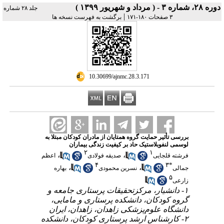
دوره ۲۸، شماره ۳ - ( مرداد و شهریور ۱۳۹۹ )
جلد ۲۸ شماره
|
۳ صفحات ۱۸۰-۱۷۱
برگشت به فهرست نسخه ها
‎ 10.30699/ajnmc.28.3.171
بررسی تأثیر حمایت گروه همتایان از مادران کودکان مبتلا به
لوسمی لنفوبلاستیک حاد بر کیفیت زندگی بیماران
۲
۱
،
،
فرشته قلجایی
صدیقه فولادی
اعظم
۴
۳
*
،
،
جمالی
نسرین محمودی
بهاره
۵
زارعی
۱- دانشیار، مرکزتحقیقات پرستاری جامعه و
گروه کودکان، دانشکده پرستاری و مامایی،
دانشگاه علوم‌پزشکی زاهدان، زاهدان، ایران
۲- کارشناس ارشد پرستاری کودکان، دانشکده