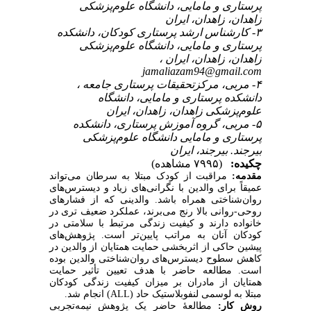
پرستاری و مامایی، دانشگاه علوم‌پزشکی
زاهدان، زاهدان، ایران
۳- کارشناس ارشد پرستاری کودکان، دانشکده
پرستاری و مامایی، دانشگاه علوم‌پزشکی
زاهدان، زاهدان، ایران ،
jamaliazam94@gmail.com
۴- مربی، مرکزتحقیقات پرستاری جامعه ،
دانشکده پرستاری و مامایی، دانشگاه
علوم‌پزشکی زاهدان، زاهدان، ایران
۵- مربی، گروه آموزش پرستاری، دانشکده
پرستاری و مامایی دانشگاه علوم‌پزشکی
بیرجند. بیرجند، ایران
چکیده:
(۷۹۹۵ مشاهده)
مقدمه:
مراقبت از کودک مبتلا به سرطان می‌تواند
عمیقاً برای والدین با نگرانی‌های زیاد و دیسترس‌های
روان‌شناختی همراه باشد. والدینی که از فشارهای
روحی-روانی بالا رنج می‌برند، عملکرد ضعیف تری در
خانواده دارند و کیفیت زندگی مرتبط با سلامتی در
کودکان آنان به مراتب پایین‌تر است. پژوهش‌های
پیشین حاکی از اثربخشی حمایت همتایان از والدین در
کاهش سطوح دیسترس‌های روان‌شناختی والدین بوده
است. مطالعه حاضر با هدف تعیین تأثیر حمایت
همتایان از مادران بر میزان کیفیت زندگی کودکان
.
) انجام شد
ALL
لوسمی لنفوبلاستیک حاد (
مبتلا به
روش کار:
مطالعۀ حاضر یک پژوهش نیمه‌تجربی