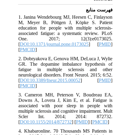
نابع
1. Janina Wendebourg MJ, Heesen C, F
M, Meyer B, Pöttgen J, Köpke S. 
education for people with multiple sc
associated fatigue: a systematic revi
One. 2017; 12(3):e017
[
DOI:10.1371/journal.pone.0173025
] 
[
PMCID
]
2. Dobryakova E, Genova HM, DeLuca 
GR. The dopamine imbalance hypoth
fatigue in multiple sclerosis an
neurological disorders. Front Neurol. 20
[
DOI:10.3389/fneur.2015.00052
] 
[
PMCID
]
3. Cameron MH, Peterson V, Boudr
Downs A, Lovera J, Kim E, et al. Fa
associated with poor sleep in peo
multiple sclerosis and cognitive impairm
Scler Int. 2014; 2014: 8
[
DOI:10.1155/2014/872732
] [
PMID
] [
P
4. Khabaronline. 70 Thousands MS Pat