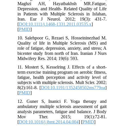
Maghzi AH, Hayatbakhsh MR.Fa
Depression, and Health- Related Qualit
in Patients with Multiple Sclerosis in
Iran. Eur J Neurol. 2012; 19(3):
[
DOI:10.1111/j.1468-1331.2011.03535.
[
PMID
]
10. Salehpoor G, Rezaei S, Hosseinin
Quality of life in Multiple Sclerosis 
role of fatigue, depression, anxiety, and 
bicenter study from north of Iran. Irani
Midwifery Res. 2014; 19(6): 593.
11. Mostert S, Kesselring J. Effects of
term exercise training program on aerobic
fatigue, health perception and activity
subjects with multiple sclerosis. Mult Scl
8(2):161-8. [
DOI:10.1191/1352458502
[
PMID
]
12. Guner S, Inanici F. Yoga ther
ambulatory multiple sclerosis assessmen
analysis parameters, fatigue and balanc
Mov Ther. 2015; 19(1):7
[
DOI:10.1016/j.jbmt.2014.04.004
] [
PM