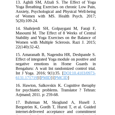
13. Aghili SM, Afzali S. The Effect
Yoga Breathing Exercises on chronic L
Anxiety, Psychological and Physical We
of Women with MS. Health Psych
5(20):109-24.
14. Shahrjerdi SH, Golpaygani M, F
Masoumi M. The Effect of 8 Weeks of
Stability and Yoga Exercises on the Ba
Women with Multiple Sclerosis. Razi 
22(140):32-42.
15. Amaranath B, Nagendra HR, Desh
Effect of integrated Yoga module on pos
negative emotions in Home Gu
Bengaluru: A wait list randomized contr
Int J Yoga. 2016; 9(1):35. [
DOI:10.41
6131.171719
] [
PMID
] [
PMCID
]
16. Hawton, Salkovskis K. Cognitive 
for psychiatric problems. Translator ?
Arjmand; 2011. p: 259-68.
17. Buhrman M, Skoglund A, Hu
Bergström K, Gordh T, Hursti T, et al
internet-delivered acceptance and co