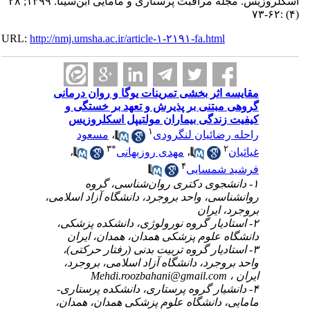
‌اسکلروزیس. مجله مراقبت پرستاری و مامایی ابن‌سینا. ۱۳۹۹; ۲۸
URL:
http://nmj.umsha.ac.ir/article-۱-۲۱۹۱-fa.htm
ثر بخشی تمرینات یوگا و روان ‌درمانی
تنی بر پذیرش و تعهد بر خستگی و
دگی بیماران مولتیپل ‌اسکلروزیس
۱
مسعود
،
ائیان لنگرودی
۳
*
،
مهدی روزبهانی
،
۴
مسایی
۱-  دکتری روان‌شناسی، گروه
سی، واحد بروجرد، دانشگاه آزاد اسلامی
یران
۲- ار گروه نورولوژی، دانشکده پزشکی
علوم پزشکی همدان، همدان، ایران
۳- ار گروه تربیت بدنی (رفتار حرکتی
وجرد، دانشگاه آزاد اسلامی، بروجرد
Mehdi.roozbahani@gmail.c
۴- ر گروه پرستاری، دانشکده پرستاری
 دانشگاه علوم پزشکی همدان، همدان