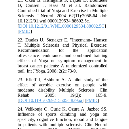
21. Oken B, Kishigams S, Zajdel D, B
D, Carlsen J, Hass M et all. Ran
Controlled trial of Yoga and Exercise in
Sclerosis. J Neurol. 2004. 62(11):2058
10.1212/01.wnl.0000129534.88602.5c.
[
DOI:10.1212/01.WNL.0000129534.88
[
PMID
]
22. Daglas U, Stenager E. "Ingemann
T. Multiple Sclerosis and Physical E
Recommendation for the appli
ofresistance- endurance- and combined 
effects of Yoga on symptom manage
breast cancer patients: A randomized c
trail. Int J Yoga. 2008; 2(2):73-9.
23. Kileff J, Ashburn A. A pilot stud
effect of aerobic exercise on peo
moderate disability Multiple Scleros
Rehab. 2005; 19(2): 1
[
DOI:10.1191/0269215505cr839oa
] [
P
24. Velikonja O, Curic K, Ozura A, Ja
Influence of sports climbing and 
spasticity, cognitive function, mood an
in patients with multiple sclerosis. Cl