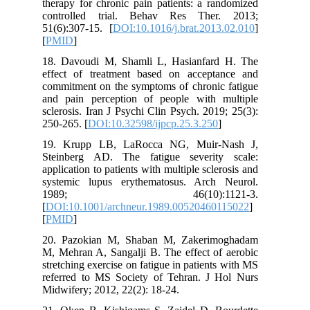
therapy for chronic pain patients: a r
controlled trial. Behav Res Ther
51(6):307-15. [
DOI:10.1016/j.brat.201
[
PMID
]
18. Davoudi M, Shamli L, Hasianfar
effect of treatment based on accept
commitment on the symptoms of chronic
and pain perception of people with 
sclerosis. Iran J Psychi Clin Psych. 201
250-265. [
DOI:10.32598/ijpcp.25.3.250
19. Krupp LB, LaRocca NG, Muir-
Steinberg AD. The fatigue severit
application to patients with multiple scle
systemic lupus erythematosus. Arch
1989; 46(10):112
[
DOI:10.1001/archneur.1989.00520460
[
PMID
]
20. Pazokian M, Shaban M, Zakerim
M, Mehran A, Sangalji B. The effect of
stretching exercise on fatigue in patient
referred to MS Society of Tehran. J 
Midwifery; 2012, 22(2): 18-24.