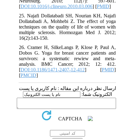
Neurosurg. 2010; 112(7): 59
[
DOI:10.1016/j.clineuro.2010.03.006
] [
25. Najafi Dollatabadi SH, Nourian KH
Dollatabadi A, Mohhebi Z. The effect
techniques on the quality of life of w
multiple sclerosis. Hormozgan Med 
16(2):143-150.
26. Cramer H, SilkeLangs P, Klose P,
Dobos G. Yoga for breast cancer pati
survivors: a systematic rewiew an
analysis. BMC Cancer; 2012; 1
[
DOI:10.1186/1471-2407-12-412
] 
[
PMCID
]
 درباره این مقاله : نام کاربری یا پست
ونیک شما