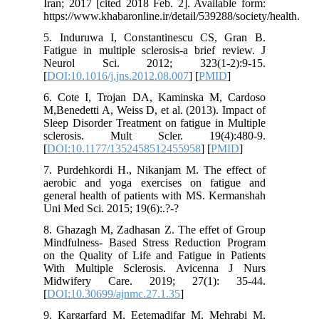
Iran; 2017 [cited 2018 Feb. 2]. Availa
https://www.khabaronline.ir/detail/53928
5. Induruwa I, Constantinescu CS,
Fatigue in multiple sclerosis-a brief 
Neurol Sci. 2012; 323(1-2)
[
DOI:10.1016/j.jns.2012.08.007
] [
PMI
6. Cote I, Trojan DA, Kaminska M,
M,Benedetti A, Weiss D, et al. (2013). 
Sleep Disorder Treatment on fatigue in
sclerosis. Mult Scler. 19(4)
[
DOI:10.1177/1352458512455958
] [
PM
7. Purdehkordi H., Nikanjam M. The e
aerobic and yoga exercises on fat
general health of patients with MS. Ke
Uni Med Sci. 2015; 19(6):.?-?
8. Ghazagh M, Zadhasan Z. The effet 
Mindfulness- Based Stress Reduction
on the Quality of Life and Fatigue in 
With Multiple Sclerosis. Avicenna
Midwifery Care. 2019; 27(1):
[
DOI:10.30699/ajnmc.27.1.35
]
9. Kargarfard M, Eetemadifar M, Me