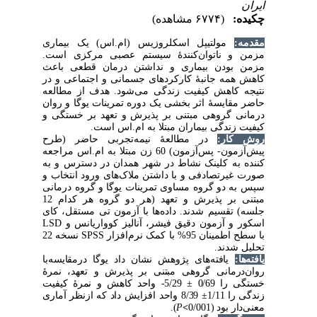
(۶۷۷۴ مشاهده)
ولتیپل ‌اسکلروزیس (ام.اس) یک بیماری
ناتوان‌کنندۀ سیستم عصبی مرکزی است
دن بیماری و نداشتن درمان قطعی باعث
 جانبۀ کارکردهای جسمانی و اجتماعی و در
هش کیفیت زندگی می‌شود. هدف از مطالعه
سۀ اثر بخشی یک دوره تمرینات یوگا و روان
‌وهی مبتنی بر پذیرش و تعهد بر خستگی و
دگی بیماران مبتلا به ام.اس است
ار
در مطالعۀ نیمه‌تجربی حاضر (طرح
پیش‌آزمون- پس‌آزمون) 60 زن مبتلا به ام.اس مراجعه‌
کلینک نشاط در شهر همدان در دسترس و به‌
صادفی و با داشتن ملاک‌های ورود انتخاب و
 گروه مساوی تمرینات یوگا و گروه ‌درمانی
مبتنی بر پذیرش و تعهد (هر دو گروه هر کدام 12
یم شدند. داده‌ها با آزمون تی مستقل، کای
LSD
زمون دقیق فیشر، آنالیز کوواریانس و
نسخه 22
SPSS
ا کمک نرم‌افزار
ند
افته‌های پژوهش نشان داد یوگا درمقایسه‌با
انی گروهی مبتنی بر پذیرش و تعهد، نمرۀ
5/29- واحد کاهش و نمرۀ کیفیت
±
0/
8/39 واحد افزایش داد که ازنظر آماری
±
).
P
<
0/001