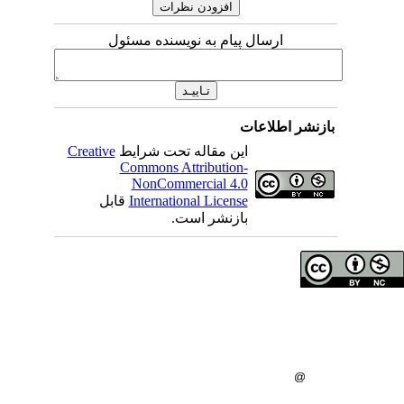
ارسال پیام به نویسنده مسئول
اطلاعات
Creative
این مقاله تحت شرایط
Commons Attribution-
NonCommercial 4.0
قابل
International License
بازنشر است.
ای مولفان محفوظ است
اه علوم پزشکی همدان
گاه علوم پزشکی همدان
: