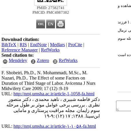
گرفتند که پس از مشاهده و
PMID: 27582741
PMCID: PMC4987382
اکثریت واحدهای مورد پژوهش 6/49% طول مدت مرحله سوم زایمان 7-5 دقیقه بودند. بیشترین فراوانی سن در واحدهای مورد پژوهش بین 30-21 سال و اکثریت افراد 1 فرزند
ریکی نرمال
له سوم
Download citation:
BibTeX
|
RIS
|
EndNote
|
Medlars
|
ProCite
|
Reference Manager
|
RefWorks
Send citation to:
اده است
Mendeley
Zotero
RefWorks
F. Shobeiri, Ph.D., N. Mohammadi, M.Sc., M.
Nazari, Ph.D.. The Effect of some Factors on
Duration of Third Stage of Labor. Avicenna J Nurs
Midwifery Care 2009; 17 (12) :9-19
URL:
http://nmj.umsha.ac.ir/article-1-1058-fa.html
دکتر فاطمه شبیری ، ناهید محمدی ، دکتر منصور
نظری . بررسی برخی عوامل موثر بر طول مرحله
سوم زایمان. مجله مراقبت پرستاری و مامایی
ابن‌سینا. ۱۳۸۸; ۱۷ (۱۲) :۹-۱۹
URL:
http://nmj.umsha.ac.ir/article-۱-۱۰۵۸-fa.html