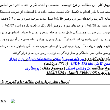
وش کار:
مصاحبه با مادر اقدام به تکمیل چک لیست میشد. داده ها با استفاده از ضریب همبس
تایج:
اشته اند. 3/58% از واحد های مورد پژوهش آنالژزیک دریافت نکرده اند و 5/67%
از 
ودند.
بین ضریب همبستگی طول مدت مرحله سوم زایمان
با تعداد زایمانهای ماد
زایمان
با اپی زیاتومی، استفاده از آنالژزیک و وزن نوزاد رابطه معنی دار آماری وجود
دریافت آنالژزیک رتبه اول را از نظر ضریب همبستگی با طول مدت مرحله س
تیجه نهایی:
و سن مادر، سن حاملگی و محل زندگی به ترتیب در مراحل بعدی قرار گرفتند
.
واژه‌های کلیدی:
مرحله سوم زایمان
،
مشخصات نوزاد
،
وزن نوزاد
متن کامل
[PDF 178 kb]
(۳۳۱۱ دریافت)
نوع مطالعه:
پژوهشي اصیل
| موضوع مقاله:
پرستاری
پذیرش: 1394/11/25 | انتشار: 1394/11/25
ارسال نظر درباره این مقاله : نام کاربری ی