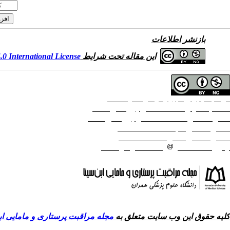
بازنشر اطلاعات
این مقاله تحت شرایط
0 International License
حق تالیف (کپی رایت) برای مولفان محفوظ است.
صاحب امتیاز:
دانشگاه علوم پزشکی همدان
ناشر:
انتشارات دانشگاه علوم پزشکی همدان
شماره تماس مجله
: 08138380150
شماره تماس ناشر:
08138380548
ایمیل:
managingeditornmj
gmail.com
کلیه حقوق این وب سایت متعلق به
مجله مراقبت پرستاری و مامایی ابن