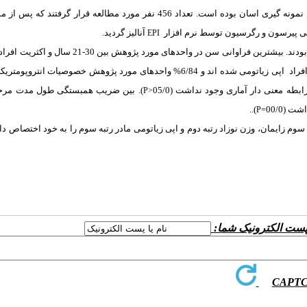
این مطالعه از نوع توصیفی- مقطعی و اینده نگر و انتخاب افراد بر اساس نمونه گیری اسان بوده است. تعداد 456 نفر مورد مطالعه قرار 
تگی پیرسون و رگرسیون توسط نرم افزار
آنالیز گردید.
EPI
افراد
اپی زیاتومی شده اند و 6/84% واحدهای مورد پژوهش خصوصیات انتروپومت
ر رابطه معنی دار آماری وجود نداشت
(05/0
).
بین ضریب همبستگی طول مدت مرح
P>
 داشت
(00/0
)
.
.
P=
وم زایمان، وزن نوزاد رتبه دوم و اپی زیاتومی مادر رتبه سوم را به خود اختصاص د
ا پست الکترونیک شما: