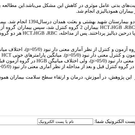
لیت‌های بدنی عامل موثری در کاهش این مشکل می‌باشد.این مطالعه 
بیماران همودیالیزی انجام شد.
این کارآزمایی بالینی با شرکت 76 بیمار همودیالیزی در دو بیمارستان شهید بهشتی و بعث
RBC
،
HGB
،
HCT
بیماران 2 گروه کنترل شد، سپس بیماران گروه آ
RBC
،
HGB
،
HCT
هر دو گروه 
 آزمون و کنترل از نظر آماری معنی دار نبود (05/0
p>
)، اختلاف میان
ن و کنترل معنی دار نبود (05/0
p>
). میانگین پارامترهای خونی
HCT
و
 دار نبود (05/0
p>
)، ولی اختلاف میانیگن
HGB
در گروه آزمون قبل
ر گروه کنترل قبل و بعد از مداخله از نظر آماری معنی دار نبود (05/0
>
 از این پژوهش، در آموزش، درمان و ارتقاء سطح سلامت بیماران همود
ا پست الکترونیک شما: