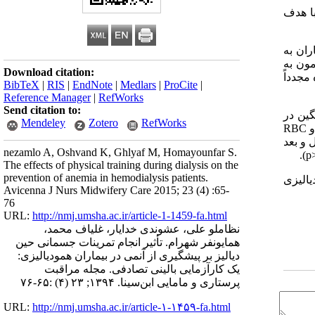
با هدف
ت همدان درسال1394 انجام شد. بیماران به
زمون به
Download citation:
مجدداً
BibTeX
|
RIS
|
EndNote
|
Medlars
|
ProCite
|
Reference Manager
|
RefWorks
Send citation to:
گین در
Mendeley
Zotero
RefWorks
RBC
 و بعد
nezamlo A, Oshvand K, Ghlyaf M, Homayounfar S.
).
p
The effects of physical training during dialysis on the
prevention of anemia in hemodialysis patients.
یالیزی
Avicenna J Nurs Midwifery Care 2015; 23 (4) :65-
76
URL:
http://nmj.umsha.ac.ir/article-1-1459-fa.html
نظاملو علی، عشوندی خدایار، غلیاف محمد،
همایونفر شهرام. تأثیر انجام تمرینات جسمانی حین
دیالیز بر پیشگیری از آنمی در بیماران همودیالیزی:
یک کارآزمایی بالینی تصادفی. مجله مراقبت
پرستاری و مامایی ابن‌سینا. ۱۳۹۴; ۲۳ (۴) :۶۵-۷۶
URL:
http://nmj.umsha.ac.ir/article-۱-۱۴۵۹-fa.html