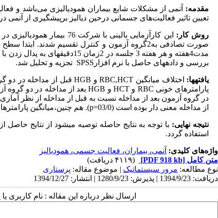
مقدمه:
آنمی از مشکلات شایع بیماران همودیالیزی می‌باشد و فعا
تعیین تاثیر فعالیت‌های جسمانی درحین دیالیز برپیشگیری از آنمی در 
روش کار:
صورت تصادفی به2گروه آزمون و کنترل تقسیم شدند. ابتدا سطح
مدت4هفته و هر هفته 3 جلسه در 2زمان 15دقیقه­ای به پدال زدن با پا درحین دیالیز ­پرداختند. پس از مداخله،
بررسی و داده­های حاصل با نرم افزار
SPSS
تجزیه و تحلیل شد.
یافته­ها:
اختلاف میانگین
RBC,HCT
و
HGB
قبل از مداخله در دو گروه
پارامترهای خونی
RBC
و
HCT
و
HGB
بعد از مداخله در دو گروه آزمو
در گروه آزمون بعد از مداخله نسبت به قبل از مداخله از نظر آماری معنی
از مداخله معنی دار بوده است (03/0=
p
). هم چنین،میانگین پارامترها د
نتیجه نهایی:
با توجه به نتایج حاصله توصیه می­شود از نتایج حاصل
استفاده گردد.
واژه‌های کلیدی:
آنمی، بیماران، فعالیت جسمی، همودیالیز
متن کامل
[PDF 918 kb]
(۴۱۱۹ دریافت)
نوع مطالعه:
مرور سیستماتیک
| موضوع مقاله:
پرستاری
دریافت: 1394/9/23 | پذیرش: 1280/9/23 | انتشار: 1394/12/27
ارسال نظر درباره این مقاله : نام کاربری ی