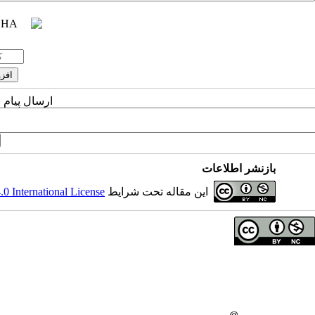
ارسال پیام 
بازنشر اطلاعات
این مقاله تحت شرایط
 International License
حق تالیف (کپی رایت) برای مولفان محفوظ است.
صاحب امتیاز:
دانشگاه علوم پزشکی همدان
ناشر:
انتشارات دانشگاه علوم پزشکی همدان
شماره تماس مجله
: 08138380150
شماره تماس ناشر:
08138380548