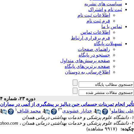
سیاست های نشریه
ثبت نام و اشتراک
اطلاعات ثبت نام
فرم ثبت نام
تماس با ما
اطلاعات تماس
فرم برقراری ارتباط
تسهیلات پایگاه
راهنمای صفحات
جستجو در پایگاه
صفحه پرسش‌های متداول
صفحه برترین‌های پایگاه
اطلاع‌رسانی به دوستان
دوره ۲۳، شماره ۴ - ( ۱۰-۱۳۹۴ )
تأثیر انجام تمرینات جسمانی حین دیالیز بر پیشگیری از آنمی در بیماران
۱
۲
*
۱
علی نظاملو
،
خدایار عشوندی
،
محمد غلیاف
،
۱- دانشگاه علوم پزشکی و خدمات بهداشتی درمانی همدان
۲- دانشگاه علوم پزشکی و خدمات بهداشتی درمانی همدان ،
ahoo.com
چکیده:
(۹۹۱۷ مشاهده)