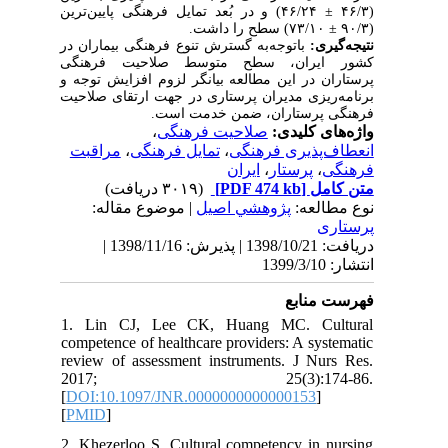
۴۶/۲۴) و در بُعد تمایل فرهنگی پایین‌ترین
) سطح را داشت.
ی
باتوجه‌به گسترش تنوع فرهنگی بیماران در
ران، سطح متوسط صلاحیت فرهنگی
در این مطالعه بیانگر لزوم افزایش توجه و
زی مدیران پرستاری در جهت ارتقای صلاحیت
پرستاران، ضمن خدمت است
،
صلاحیت فرهنگی
ی کلیدی
مراقبت
،
تمایل فرهنگی
،
ذیری فرهنگی
ایران
،
پرستار
(۳۰۱۹ دریافت)
[PDF 474 kb]
ل
لعه
پژوهشي اصیل
| موضوع مقاله:
دریافت: 1398/10/21 | پذیرش: 1398/11/16 |
نابع
1. Lin CJ, Lee CK, Huang MC. C
competence of healthcare providers: A s
review of assessment instruments. J N
2017; 25(3):174
[
DOI:10.1097/JNR.0000000000000153
[
PMID
]
2. Khezerloo S. Cultural competency in