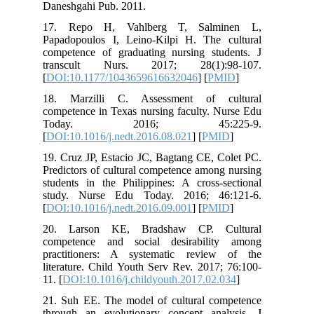
Daneshgahi Pub. 2011.
17. Repo H, Vahlberg T, Salm
Papadopoulos I, Leino-Kilpi H. The 
competence of graduating nursing stu
transcult Nurs. 2017; 28(1):
[
DOI:10.1177/1043659616632046
] [
PM
18. Marzilli C. Assessment of c
competence in Texas nursing faculty. N
Today. 2016; 45:22
[
DOI:10.1016/j.nedt.2016.08.021
] [
PMI
19. Cruz JP, Estacio JC, Bagtang CE, C
Predictors of cultural competence amon
students in the Philippines: A cross-s
study. Nurse Edu Today. 2016; 46
[
DOI:10.1016/j.nedt.2016.09.001
] [
PMI
20. Larson KE, Bradshaw CP. C
competence and social desirabilit
practitioners: A systematic revie
literature. Child Youth Serv Rev. 2017
11. [
DOI:10.1016/j.childyouth.2017.02.
21. Suh EE. The model of cultural co
through an evolutionary concept ana