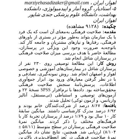
marziyehasadizaker@gmail.com
ایران
۵- ، گروه آمار و اپیدمیولوژی، دانشکده
دانشگاه علوم پزشکی جندی شاپور
ران
(۹۱۲۸ مشاهده)
احیت فرهنگی به‌معنای آن است که یک فرد
مان بتواند به‌طور مؤثر در بستری از باورهای
رفتارها و نیازهای مشتریان و جامعه کار کند
به ضرورت وجود این ویژگی در پرستاران
اضر با هدف بررسی میزان صلاحیت فرهنگی
ران شاغل انجام شد
ر
این مطالعۀ توصیفی روی ۲۳۰ نفر از
 شاغل در بیمارستان‌های آموزشی و خصوصی
صفهان انجام شد. روش نمونه‌گیری، تصادفی و
 گرفتن معیارهای ورود بود. ابزار جمع‌آوری
، پرسش‌نامۀ سنجش صلاحیت فرهنگی
نسخۀ ۲۲ و
SPSS
ه بود. داده‌ها با نرم‌افزار
ی توصیفی و استنباطی (تی‌مستقل، آنالیز
 و آزمون توکی) تحلیل شدند
درصد از شرکت‌کنندگان خانم بودند و
۸/۶
۶/۹۲ مدرک کارشناسی داشتند. میانگین سابقۀ
کار ۱۰ سال بود و ۱/۶۹ درصد از پرستاران تجربۀ کار با
ی مختلف را ذکر کردند. میانگین نمرۀ
±
۵۸/۱۱
 فرهنگی پرستاران در سطح متوسط
۸/۱۰۴) ابی شد. همچنین، نتایج نشان داد میانگین
یت فرهنگی در بُعد انعطاف‌پذیری بالاترین