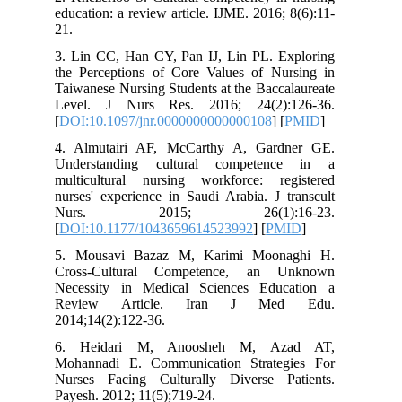
education: a review article. IJME. 2016;
21.
3. Lin CC, Han CY, Pan IJ, Lin PL. E
the Perceptions of Core Values of Nu
Taiwanese Nursing Students at the Bacc
Level. J Nurs Res. 2016; 24(2):
[
DOI:10.1097/jnr.0000000000000108
] [
4. Almutairi AF, McCarthy A, Gard
Understanding cultural competen
multicultural nursing workforce: re
nurses' experience in Saudi Arabia. J 
Nurs. 2015; 26(1):1
[
DOI:10.1177/1043659614523992
] [
PM
5. Mousavi Bazaz M, Karimi Moon
Cross-Cultural Competence, an 
Necessity in Medical Sciences Edu
Review Article. Iran J Me
2014;14(2):122-36.
6. Heidari M, Anoosheh M, Az
Mohannadi E. Communication Strate
Nurses Facing Culturally Diverse P
Payesh. 2012; 11(5);719-24.