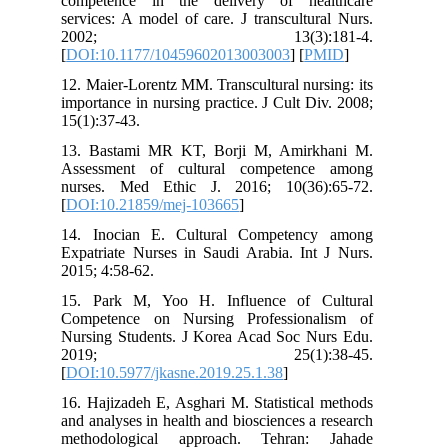
competence in the delivery of hea
services: A model of care. J transcultu
2002; 13(3):18
[
DOI:10.1177/10459602013003003
] [
P
12. Maier-Lorentz MM. Transcultural nur
importance in nursing practice. J Cult D
15(1):37-43.
13. Bastami MR KT, Borji M, Amirk
Assessment of cultural competenc
nurses. Med Ethic J. 2016; 10(36)
[
DOI:10.21859/mej-103665
]
14. Inocian E. Cultural Competenc
Expatriate Nurses in Saudi Arabia. Int
2015; 4:58-62.
15. Park M, Yoo H. Influence of C
Competence on Nursing Professiona
Nursing Students. J Korea Acad Soc N
2019; 25(1):38
[
DOI:10.5977/jkasne.2019.25.1.38
]
16. Hajizadeh E, Asghari M. Statistica
and analyses in health and biosciences a
methodological approach. Tehran: