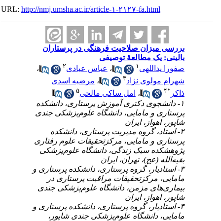
URL:
http://nmj.umsha.ac.ir/article-۱-۲۱۲۷-fa.htm
زان صلاحیت فرهنگی در پرستاران
یک مطالعۀ توصیفی
۲
۱
،
عباس عبادی
،
اللهی
۳
مرضیه اسدی
،
لوی نژاد
۵
امل ساکی مالحی
،
۱-  دکتری آموزش پرستاری، دانشکده
و مامایی، دانشگاه علوم‌پزشکی جندی
واز، ایران
۲- گروه مدیریت پرستاری، دانشکده
و مامایی، مرکزتحقیقات علوم رفتاری
 سبک زندگی، دانشگاه علوم‌پزشکی
(عج)، تهران، ایران
۳- ر، گروه پرستاری، دانشکده پرستاری و
مرکزتحقیقات مراقبت پرستاری در
ای مزمن، دانشگاه علوم‌پزشکی جندی
واز، ایران
۴- ر، گروه پرستاری، دانشکده پرستاری و
 دانشگاه علوم‌پزشکی جندی شاپور