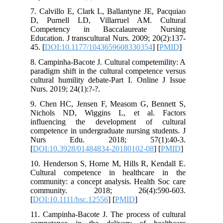
7. Calvillo E, Clark L, Ballantyne JE,
D, Purnell LD, Villarruel AM. C
Competency in Baccalaureate 
Education. J transcultural Nurs. 2009; 2
45. [
DOI:10.1177/1043659608330354
] 
8. Campinha-Bacote J. Cultural compete
paradigm shift in the cultural competen
cultural humility debate-Part I. Onlin
Nurs. 2019; 24(1):?-?.
9. Chen HC, Jensen F, Measom G, Be
Nichols ND, Wiggins L, et al. 
influencing the development of c
competence in undergraduate nursing st
Nurs Edu. 2018; 57(1):
[
DOI:10.3928/01484834-20180102-08
] 
10. Henderson S, Horne M, Hills R, Ke
Cultural competence in healthcare
community: a concept analysis. Health 
community. 2018; 26(4):59
[
DOI:10.1111/hsc.12556
] [
PMID
]
11. Campinha-Bacote J. The process of 