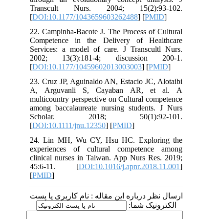
Transcult Nurs. 2004; 15(2):
[
DOI:10.1177/1043659603262488
] [
PM
22. Campinha-Bacote J. The Process of 
Competence in the Delivery of Hea
Services: a model of care. J Transcul
2002; 13(3):181-4; discussion
[
DOI:10.1177/10459602013003003
] [
P
23. Cruz JP, Aguinaldo AN, Estacio JC,
A, Arguvanli S, Cayaban AR, e
multicountry perspective on Cultural c
among baccalaureate nursing students
Scholar. 2018; 50(1):92
[
DOI:10.1111/jnu.12350
] [
PMID
]
24. Lin MH, Wu CY, Hsu HC. Explor
experiences of cultural competenc
clinical nurses in Taiwan. App Nurs Re
45:6-11. [
DOI:10.1016/j.apnr.201
[
PMID
]
 درباره این مقاله : نام کاربری یا پست
ونیک شما