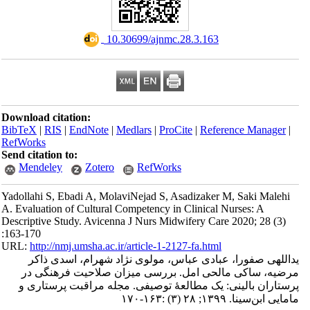
‎ 10.30699/ajnmc.28.3.163
Download citation:
BibTeX
|
RIS
|
EndNote
|
Medlars
|
ProCite
|
Refe
RefWorks
Send citation to:
Mendeley
Zotero
RefWorks
Yadollahi S, Ebadi A, MolaviNejad S, Asadizaker
A. Evaluation of Cultural Competency in Clinical
Descriptive Study. Avicenna J Nurs Midwifery Ca
:163-170
URL:
http://nmj.umsha.ac.ir/article-1-2127-fa.htm
بادی عباس، مولوی نژاد شهرام، اسدی ذاکر
حی امل. بررسی میزان صلاحیت فرهنگی در
 یک مطالعۀ توصیفی. مجله مراقبت پرستاری و